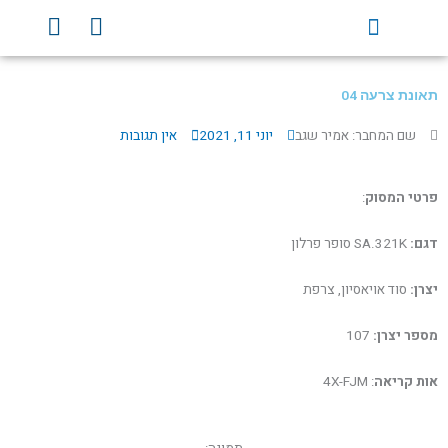
ילוג
Y
F
תוכן
o
a
u
c
t
e
תאונת צרעה 04
u
b
b
o
שם המחבר: אמיר שגב
יוני 11, 2021
אין תגובות
e
o
k
פרטי המסוק
:
דגם:
SA.321K סופר פרלון
יצרן:
סוד אויאסיון, צרפת
מספר יצרן:
107
אות קריאה
: 4X-FJM