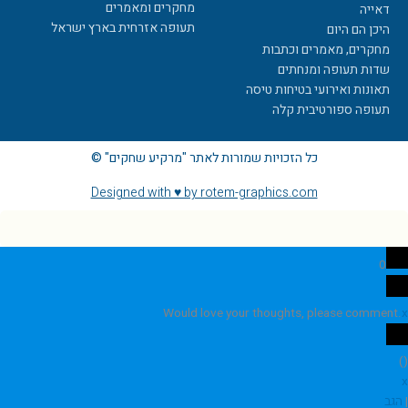
מחקרים ומאמרים
דאייה
תעופה אזרחית בארץ ישראל
היכן הם היום
מחקרים, מאמרים וכתבות
שדות תעופה ומנחתים
תאונות ואירועי בטיחות טיסה
תעופה ספורטיבית קלה
כל הזכויות שמורות לאתר "מרקיע שחקים" ©
Designed with ♥ by rotem-graphics.com
0
Would love your thoughts, please comment.
x
)
(
x
|
הגב