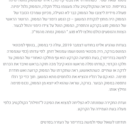
מספר שאול שפי: "כשהחזרתי את מבטי קדימה, ראיתי שהמסוק מוטה ימינה
בחריפות. כנראה שהקולקטיב עלה מעצמו בגלל תקלה, והמסוק גלגל ימינה.
פעולה מידית ליצובו של המסוק כבר לא הועילה, מכיוון שמרכז הכובד של
המסוק היה מחוץ לנקודת המשען – כן הנסע הימני של המסוק. הרוטור הראשי
של המסוק פגע בקרקע והתפרק, המסוק הוטל על צידו הימני והחל לבעור.
הצוות והנוסעים כולם נחלצו ללא פגע." המסוק נמחה מהסד"כ.
בעדות שהגיע אלינו בחודש דצמבר 2019, עולה כי במסוק , בנוסף למכונאי
המוטס בורקה, היה מכונאי מוטס ושמו עמנואל דותן. לפי עדותו (כפי שנמסרה
למשה בנדרימר), בעת הפגיעה הקרקע הוא עף מחלקו האחורי של המסוק עד
חלקו הקדמי, קסדתו נפלה מראשו והוא קיבל מכה חזקה בראש ואיבד את הכרתו
לדקה או שתיים. כשהתאושש, ראה שתקרתו של המסוק קרועה ואש חודרת
פנימה. הוא קם על רגליו והוציא את הלוחמים מתא המטען. תוך כדי כך רגלו
נתפסה במסוק הבוער. בורקה, שראה שהוא לא יוצא מן המסוק, נכנס פנימה
וחילץ אותו.
ועדת החקירה שמונתה לא הצליחה למצוא את הסיבה ל"זחילת" הקולקטיב כלפי
מעלה בעת העמידה על הקרקע.
תודתנו לשאול שפי ולמשה בנדרימר על העזרה בפרטים