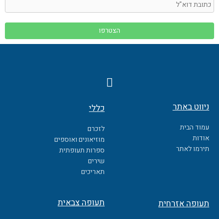
F
a
c
ניווט באתר
כללי
e
b
עמוד הבית
לזכרם
o
אודות
מוזיאונים ואוספים
o
תירמו לאתר
ספרות תעופתית
k
שירים
תאריכים
תעופה צבאית
תעופה אזרחית