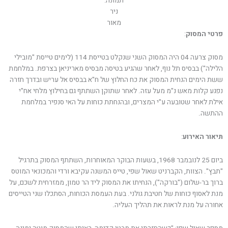
תמונה:
ניר
מאור
פרטי המסוק
:
מסוק צרעה 04 היה המסוק השני שנקלט בטייסת 114 (לימים טייסת "מובילי
הלילה") בבסיס תל נוף, לאחר שהגיע בטיסה מבסיס מאריניאן בצרפת. במלחמת
ששת הימים הנחית המסוק את כח החלוץ של ח"א בבסיס אל עריש ובדרך חזרה
נפגע קלות מאש נ"מ מעל עזה. לאחר שתוקן השתתף גם בחילוץ מלחי אח"י
אילת לאחר שטובעה ע"י המצרים, ובהנחתת כוחות על האי סנפיר במלחמת
ההתשה.
תיאור האירוע
:
ביום 25 לנובמבר 1968, בשעות הבוקר המאוחרות, השתתף המסוק בתרגיל
"תבץ". הצוות, הקברניט שאול שפי, טייס המשנה עקיבא ורדי והמכונאי המוטס
ברוך בר-שלום ("בורקה"), הנחיתו את המסוק ליד הר טמון, ממזרחית לשכם, על
מנת לאסוף כוחות של חטיבת גולני. בעת העמסת הכוחות, הסתכלו שני הטייסים
אחורה על מנת לראות את תהליך העליה.