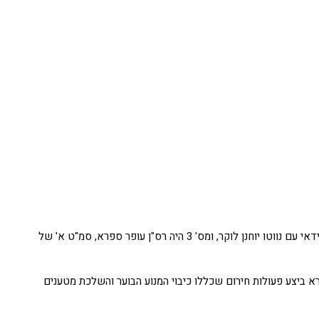
ביום ב', ב' באלול תשמ"ח, 15 באוגוסט 1988, המריא מחצרים מבנה של מטוסי קורנס של טייסת 107 לגיחת אימון בדרום הארץ. את המבנה הובילו דני לידאי עם נווטו יוחנן לוקר, ומס' 3 היה רס"ן עופר ספרא, סמ"ט א' של
וי אש בחלקו האחורי של המטוס. ספרא ביצע פעולות חירום שכללו כיבוי המנוע הבוער והשלכת מטענים