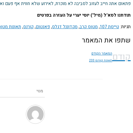
פתאום אתה חייב לעזוב לסביבה לא מוכרת, לאירוע שלא חווית אף פעם ואין 
תודתנו לסא"ל (מיל') יוסי יערי על העזרה בפרטים
תגיות:
טייסת 107
,
מטוס קרב
,
מקדוננל דגלס
,
פאנטום
,
קורנס
,
תאונות מטוס
שתפו את המאמר
קודם
המאמר הקודם
תאונת קורנס 233
מנוי