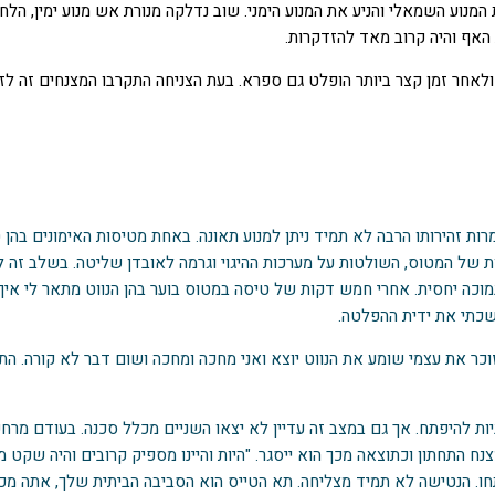
מנוע השמאלי והניע את המנוע הימני. שוב נדלקה מנורת אש מנוע ימין, הל
האף והיה קרוב מאד להזדקרות.
לאחר זמן קצר ביותר הופלט גם ספרא. בעת הצניחה התקרבו המצנחים זה לזה
ות זהירותו הרבה לא תמיד ניתן למנוע תאונה. באחת מטיסות האימונים בהן 
יות של המטוס, השולטות על מערכות ההיגוי וגרמה לאובדן שליטה. בשלב זה 
ת נמוכה יחסית. אחרי חמש דקות של טיסה במטוס בוער בהן הנווט מתאר לי 
שכתי את ידית ההפלטה.
 זוכר את עצמי שומע את הנווט יוצא ואני מחכה ומחכה ושום דבר לא קורה. 
ת להיפתח. אך גם במצב זה עדיין לא יצאו השניים מכלל סכנה. בעודם מרח
ח התחתון וכתוצאה מכך הוא ייסגר. "היות והיינו מספיק קרובים והיה שקט מסב
. הנטישה לא תמיד מצליחה. תא הטייס הוא הסביבה הביתית שלך, אתה מכי