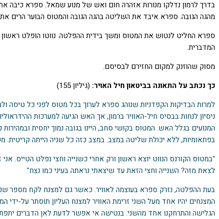
בדרך לרמון נדלקו מנורות אזהרה חום ואש של מנוע שמאל. ספרא כיבה את ה
מהגה הגובה. ספרא איבד את השליטה בהגה הגובה והמטוס הבוער הרים את 
ספרא החליט לנטוש את המטוס ומשך בידית ההפלטה. נווטו הופלט ראשון ו
המדברית.
מסוק שהוזנק למקום החזירם לבסיסם.
כך נכתב על התאונה בביטאון חיל האויר:
(גיליון 155)
למרות הבדיקות הקפדניות שנוהג ספרא לערוך בכל מטוס לפני כל טיסה ולמר
ניסיון לנחות בבסיס חיל-האוויר ברמון, אך האש הגיעה למערכות ההידראול
המנועים בגלל האש. המטוס בקושי סחב, היינו בגובה נמוך יחסית ובמהירו
בפתאומיות, ללא יכולת שליטה במצב. במצב כזה כל שניה הייתה קריטית. מ
"במטוס הקורנס הנווט יוצא ראשון ורק אחרי כשנייה וחצי נפלט הטייס. אני
לצאת מזה? השנייה וחצי הזאת עד שיצאתי נראתה בעיני כמו נצח".
בעת ההפלטה, נזרק ספרא בעוצמה לאוויר. כאשר גם למצנח לקח מספר שניו
המצנחים יהיו אחד מעל השני זרימת האוויר למצנח העליון תוסתר על-ידי המצנ
הגלישה והתרחקנו אחד מהשני. בנטישה אי אפשר לדעת לאן הדברים יתפתחו