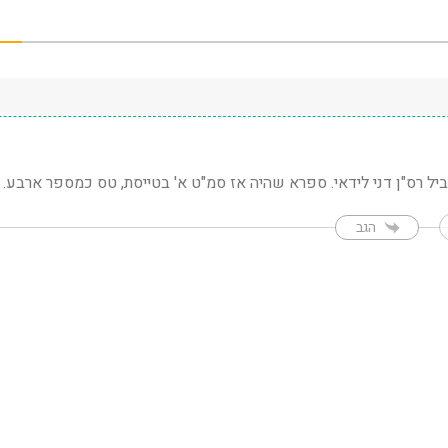
יל רס"ן דני לידאי. ספרא שהיה אז סמ"ט א' בטייסת, טס כמספר ארבע.
הגב