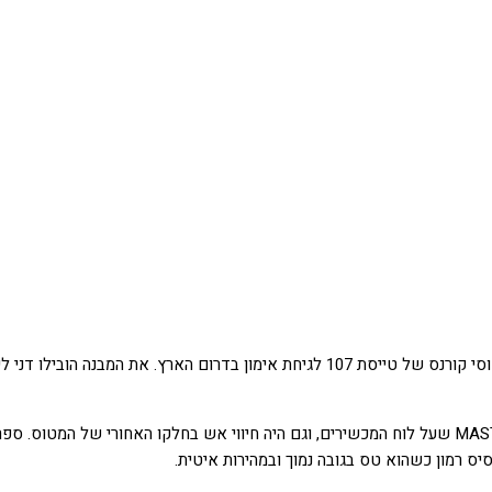
בעת הגיחה נדלקה מנורת אזהרת חום מנוע ימין על פנל ה – MASTER CAUTION שעל לוח המכשירים, וגם היה חיו
סיס רמון כשהוא טס בגובה נמוך ובמהירות איטית.