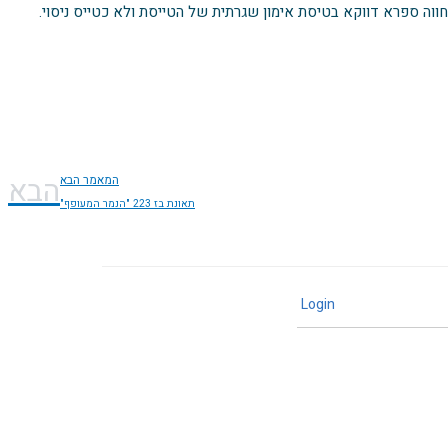
חווה ספרא דווקא בטיסת אימון שגרתית של הטייסת ולא כטייס ניסוי.
הבא
המאמר הבא
תאונת בז 223 "הנמר המעופף"
Login