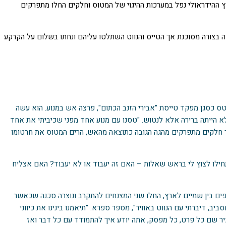
חץ ההידראולי נפל במערכות ההיגוי של המטוס וחלקים החלו מתפרקים
 בצורה מסוכנת אך הטייס והנווט השתלטו עליהם ונחתו בשלום על הקרקע
טס כסגן מפקד טייסת "אבירי הזנב הכתום", פרצה אש במנוע. הוא עשה
לא הייתה ברירה אלא לנטוש. "טסנו עם מנוע אחד מפני שכיביתי את אחד
איך חלקים מתפרקים מהגה הגובה כתוצאה מהאש, הרים המטוס את חרטומו
התחילו לצוץ לי בראש שאלות – האם זה יעבוד או לא יעבוד? האם אצליח
פים בין שמיים לארץ, החלו שני המצנחים להתקרב ונוצרה סכנה שכאשר
יב, דיברתי עם הנווט באוויר", מספר ספרא. "תיאמנו בינינו את כיווני
ר שם כל פרט, כל מפסק, אתה יודע איך להתמודד עם כל דבר ואז