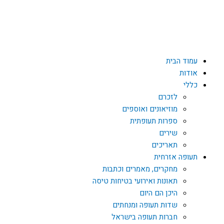
F
a
c
עמוד הבית
אודות
e
כללי
לזכרם
b
מוזיאונים ואוספים
ספרות תעופתית
שירים
o
תאריכים
תעופה אזרחית
o
מחקרים, מאמרים וכתבות
תאונות ואירועי בטיחות טיסה
k
היכן הם היום
שדות תעופה ומנחתים
חברות תעופה בישראל