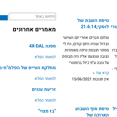
חיפוש
טיסת השבת של
רי
לוסקי,21.6.14
מאמרים אחרונים
שלום חברים אחרי יום השישי
הגדול שהיה היום קודם, היו לי
ססנה 4X-DAL
בדו
מספר תובנות טיפה מאוחרות.
ל
הגובה שהגענו אליו היה מבוסס
למאמר המלא
על גובה ע"פ כיול ברומטרי
מחלקת הטייס של הפלמ"ח-מש
 -
קרא עוד »
למאמר המלא
אין תגובות
15/06/2021
זריעת עננים
למאמר המלא
יל
טיסת סוף השבוע
"בז מצוי"
הארוכה של