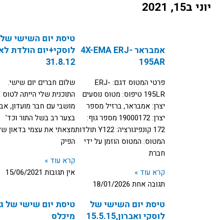
יוני ב15, 2021
עמוד
עמוד
טיסת יום השישי של
אמבראר 4X-EMA ERJ-
לוסקי+יום הולדת לאו
31.8.12
195AR
פרטי המטוס דגם: ERJ-
שלום חברים יום שישי.
195LR טיפוס: מטוס נוסעים
התוכנית שלי הייתה לטוס 
יצרן: אמבראר, ברזיל מספר
מושבי עם חבר מועדון, אב
יצרן: 19000172 מספר גוף:
בצער רב בשל התור וכד'
172 קונפיגורציה: Y122 תולדות
מצאתי את עצמי בדאון שלי
המטוס: המטוס הוזמן על ידי
הפיק
חברת
קרא עוד »
קרא עוד »
אין תגובות
15/06/2021
תגובה אחת
18/01/2026
טיסת יום השישי של
טיסת יום שישי של ג
לוסקי ואברון,15.5.15
מיכלס