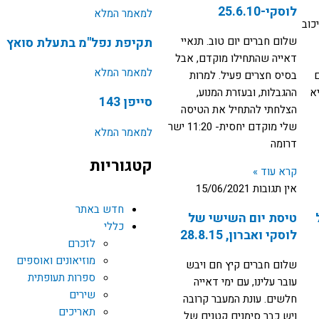
לוסקי-25.6.10
למאמר המלא
חרי עיכוב
שלום חברים יום טוב. תנאיי
תקיפת נפל"מ בתעלת סואץ
דאייה שהתחילו מוקדם, אבל
למאמר המלא
ם
בסיס חצרים פעיל. למרות
ההגבלות, ובעזרת המנוע,
סייפן 143
הצלחתי להתחיל את הטיסה
שלי מוקדם יחסית- 11:20 ישר
למאמר המלא
דרומה
קטגוריות
קרא עוד »
אין תגובות
15/06/2021
חדש באתר
טיסת יום השישי של
כללי
לוסקי ואברון, 28.8.15
לזכרם
מוזיאונים ואוספים
שלום חברים קיץ חם ויבש
ספרות תעופתית
עובר עלינו, עם ימי דאייה
שירים
חלשים. עונת המעבר קרובה
תאריכים
ויש כבר סימנים קטנים של