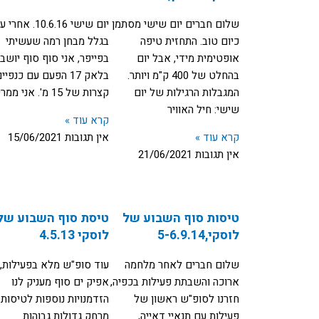
שלום חברים יום שישי מסתמן
יום שישי 10.6.16. א
כיום טוב. התחזית טיפה
בגלל מבחן רמה שעשיתי
אופטימית מידי, אבל יום
בפייפר, אני סוף סוף יושב
בהחלט של 400 ק"מ ויותר.
בלאק 17 הפעם עם כנפיי
המגבלות הרגילות של יום
קצרות של 15 מ'. אני ממריא
שישי: חיל האוויר
קרא עוד »
קרא עוד »
אין תגובות
15/06/2021
אין תגובות
21/06/2021
טיסות סוף השבוע של
טיסת סוף השבוע של
לוסקי,5-6.9.14
לוסקי 4.5.13
שלום חברים לאחר מלחמה
עוד סופ"ש מלא בפעילות,
ארוכה והשבתת פעילות בכפיה,
אפיק ים סוף מעניק לנו
חזרנו לסופ"ש ראשון של
הזדמנויות נוספות לטיסות
פעילות עם תנאיי דאייה,
מרחק גדולות גבוהות