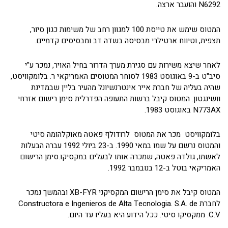
N6292 והועבר ארצה.
המטוס שימש את טייסת 100 למגוון רחב של משימות כגון סיור,
תצפית, וטיווח ארטילרי מבסיסה בשדה דב ומבסיסים קדמיים.
לאחר שיצא משירות עם סגירת מערך הדרור בחיל האויר, נמכר ע"י
סיב"ט ב-9 באוגוסט 1983 לסוחר המטוסים האמריקאי ר. בלומקוויסט,
שהיה בעליה של חברת אייר אינטרנשיונל מהעיר בליין שבמדינת
וושינגטון. המטוס קיבל ברשות התעופה הפדרלית סימן רישום אזרחי
N773AX באוגוסט 1983.
בלומקוויסט מכר את המטוס לרודולף פאטה מאוקלהומה סיטי
והמטוס נרשם על שמו במאי 1990. ב-23 ביולי 1992 עברה הבעלות
לאשתו, גולדה פאטה, שמכרה אותו לבעלים במקסיקו.סימן הרישום
האמריקאי בוטל ב-12 בנובמבר 1992.
המטוס קיבל את סימן הרישום המקסיקני XB-FYR ובהמשך נמכר
לחברת Constructora e Ingenieros de Alta Tecnologia. S.A. de
C.V. ממקסיקו סיטי. ככל הידוע היא בעליו עד היום.