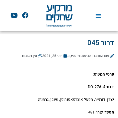
ילוג
תוכן
Y
F
o
a
u
c
t
e
u
b
דרור 045
b
o
e
o
שם המחבר: אבינעם מיסניקוב
יוני 25, 2021
k
אין תגובות
פרטי המטוס
:
דגם
: DO-27A-4
יצרן
: דורנייר, מפעל אוברפאפנהופן, מינכן, גרמניה
מספר יצרן
: 491