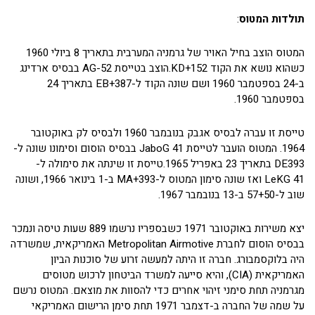
תולדות המטוס
:
המטוס הוצב בחיל האויר של גרמניה המערבית בתאריך 8 ביולי 1960
כשהוא נושא את הקוד KD+152.הוצב בטייסת AG-52 בבסיס ארדינג
ב-24 בספטמבר 1960 ושם שונה הקוד ל-EB+387 בתאריך 24
בספטמבר 1960.
טייסת זו עברה לבסיס אגבק בנובמבר 1960 ולבסיס לק באוקטובר
1964. המטוס הועבר לטייסת JaboG 41 בבסיס הוסום וסימונו שונה ל-
DEּ393 בתאריך 23 באפריל 1965.טייסת זו שינתה את סימולה ל-
LeKG 41 ואז שונה סימון המטוס ל-MA+393 ב-1 בינואר 1966, ושונה
שוב ל-57+50 ב-13 בנובמבר 1967.
יצא משירות באוקטובר 1971 כשבספריו נרשמו 889 שעות טיסה ונמכר
בבסיס הוסום לחברת Metropolitan Airmotive האמריקאית, שמשרדה
היה בלוקסמבורג. חברה זו היתה למעשה זרוע של סוכנות הביון
האמריקאית (CIA), והיא סייעה למשרד הביטחון לרכוש מטוסים
מגרמניה תחת סימני זיהוי אחרים כדי להסוות את מוצאם. המטוס נרשם
על שמה של החברה ב-דצמבר 1971 תחת סימן הרישום האמריקאי