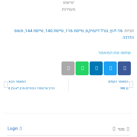
יציאתו
משירות
תגיות:
F-16 נץ
,
גנרל דינמיקס
,
טייסת 116
,
טייסת 140
,
טייסת 144
,
מטוס
הדרכה
שתפו את המאמר
קודם
הב
המאמר הקודם
המאמר הבא
נץ 998
הדרך אל מסדר הכנפיים-פרק י"א-צ'ק 8
Login
מנוי