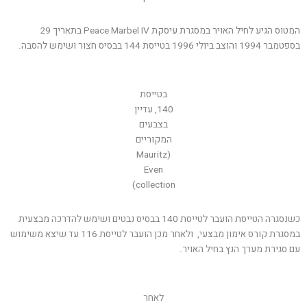
המטוס הגיע לחיל האויר במסגרת עיסקת Peace Marbel IV בתאריך 29
בספטמבר 1994 והוצב ביולי 1996 בטייסת 144 בבסיס חצור ושימש להסבה.
בטייסת
140, עדיין
בצבעים
המקוריים
(Mauritz
Even
collection)
כשנסגרה הטייסת הועבר לטייסת 140 בבסיס נבטים ושימש להדרכה מבצעית
במסגרת קורס אימון מבצעי, ולאחר מכן הועבר לטייסת 116 עד שיצא משימוש
עם סגירת מערך הנץ בחיל האויר.
לאחר