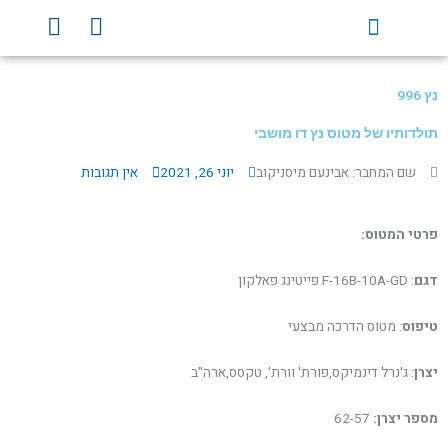
ילוג
Y
F
תוכן
o
a
u
c
t
e
נץ 996
u
b
b
o
תולדותיו של מטוס נץ דו מושבי
e
o
שם המחבר: אבינעם מיסניקוב
יוני 26, 2021
אין תגובות
k
פרטי המטוס:
דגם
: F-16B-10A-GD פייטינג פאלקון
טיפוס
: מטוס הדרכה מבצעי
יצרן
: ג'נרל דינמיקס,פורת' וורת', טקסס,ארה"ב
מספר יצרן:
62-57