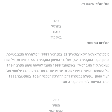
מס' חא"א
: 79-0425
צולם
בתרגיל
TIAD
באיזמיר
תולדות המטוס:
סופק לח"א האמריקאי בתאריך 23 בפברואר 1981 ויום למחרת הוצב בטייסת
אימון הקרב הטקטית ה-62, של כנף האימון הטקטית ה-56 בבסיס מקדיל ושם
נשא את קוד הזנב "MC". באוקטובר 1988 הועבר לטייסת אימון הקרב ה-148,
של המשמר הלאומי האוירי של מדינת אריזונה בשדה התעופה הבינלאומי של
העיר טוסון שפעלה במסגרת להק ההדרכה הטקטי ה-162. באוקטובר 1992
הפכה הטייסת לטייסת הקרב ה-148.
בחיל
האויר
האמריקאי