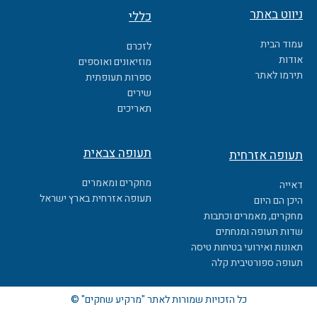
c
ניווט באתר
כללי
e
b
עמוד הבית
לזכרם
o
אודות
מוזיאונים ואוספים
o
תירמו לאתר
ספרות תעופתית
k
שירים
תאריכים
תעופה צבאית
תעופה אזרחית
מחקרים ומאמרים
דאייה
תעופה אזרחית בארץ ישראל
היכן הם היום
מחקרים, מאמרים וכתבות
שדות תעופה ומנחתים
תאונות ואירועי בטיחות טיסה
תעופה ספורטיבית קלה
כל הזכויות שמורות לאתר "מרקיע שחקים" ©