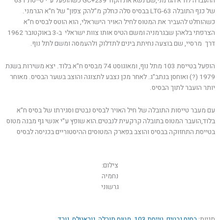
ההעברה לח"א הגרמני,שם נשא את הקוד GC+239 כשהופעל ע"י טייסת 631
של כנף התובלה LTG-63 בבסיס סלה כחלק מ"להק צפון" של ח"א הגרמני.
כשהוחלט להעביר את המטוס לחיל האויר הישראלי, הוא הוטס לבסיס ח"א
הצרפתי בלאהן שבגרמניה ומשם הטיס אותו צוות ישראלי ב-3 באוקטובר 1962
דרך מרסיי, שם בוצעה נחיתת בינים לתדלוק ולהעמסה ומשם לתל נוף.
הופעל בטייסת 103 מתל נוף, ומאוגוסט 74 מבסיס ח"א בלוד. יצא משירות בשנת
1979 (?) ואוחסן בנתב"ג. לאחר מכן נצבע לתצוגה והוצב בשער הבסיס. מאוחר
יותר הועבר לתוך הבסיס.
עם מעבר טייסות התובלה של חיל האויר לבסיס נבטים וסגירתו של בסיס ח"א
בלוד,הועבר המטוס בתובלה קרקעית לנבטים.הוא שופץ ע"י אנשי גף מבנה מטוס
בטייסת התחזוקה בבסיס והוצב בפארק המטוסים ההיסטוריים בכניסה לבסיס
צילום:
נחמיה
גרשוני
תגיות:
בסיס נבטים
,
טייסת 103
,
מטוס תובלה
,
נוראטלס
,
נורד