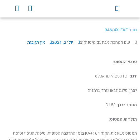
ילוג
Y
F
תוכן
o
a
u
c
t
e
נורד 046/4X-FAF
u
b
b
o
שם המחבר: אבינעם מיסניקוב
יולי 2, 2021
אין תגובות
e
o
k
פרטי המטוס:
דגם
: N.2501D נוראטלס
יצרן
: פלוגזוגבאו נורד, גרמניה
מספר יצרן
: D153
תולדות המטוס
:
המטוס נשא את הקוד KA+164 בזמן ההרכבה הסופית, טיסות הניסוי וטיסת