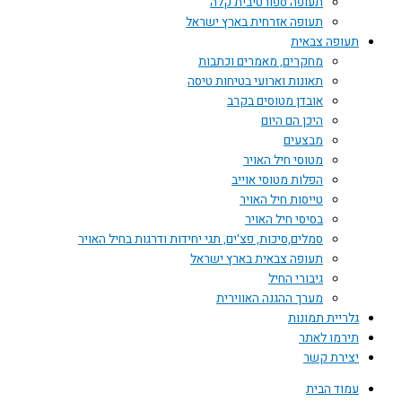
תעופה ספורטיבית קלה
תעופה אזרחית בארץ ישראל
תעופה צבאית
מחקרים, מאמרים וכתבות
תאונות וארועי בטיחות טיסה
אובדן מטוסים בקרב
היכן הם היום
מבצעים
מטוסי חיל האויר
הפלות מטוסי אוייב
טייסות חיל האויר
בסיסי חיל האויר
סמלים,סיכות, פצ'ים, תגי יחידות ודרגות בחיל האויר
תעופה צבאית בארץ ישראל
גיבורי החיל
מערך ההגנה האווירית
גלריית תמונות
תירמו לאתר
יצירת קשר
עמוד הבית