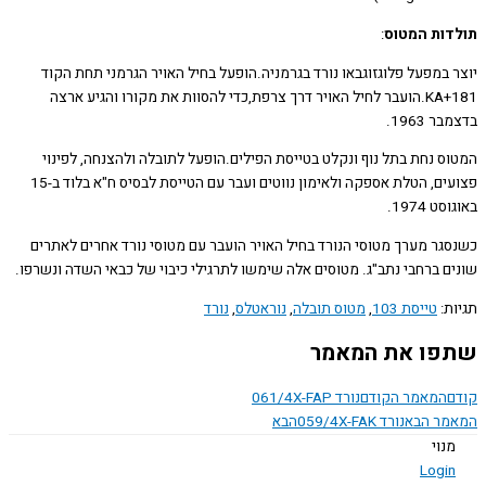
ות המטוס
:
 במפעל פלוגזוגבאו נורד בגרמניה.הופעל בחיל האויר הגרמני תחת הקוד
KA+181.הועבר לחיל האויר דרך צרפת,כדי להסוות את מקורו והגיע ארצה
 1963.
ס נחת בתל נוף ונקלט בטייסת הפילים.הופעל לתובלה ולהצנחה, לפינוי
פצועים, הטלת אספקה ולאימון נווטים ועבר עם הטייסת לבסיס ח"א בלוד ב-15
 1974.
גר מערך מטוסי הנורד בחיל האויר הועבר עם מטוסי נורד אחרים לאתרים
ם ברחבי נתב"ג. מטוסים אלה שימשו לתרגילי כיבוי של כבאי השדה ונשרפו.
ת:
טייסת 103
,
מטוס תובלה
,
נוראטלס
,
נורד
ו את המאמר
המאמר הקודם
נורד 061/4X-FAP
ר הבא
נורד 059/4X-FAK
הבא
נוי
Logi