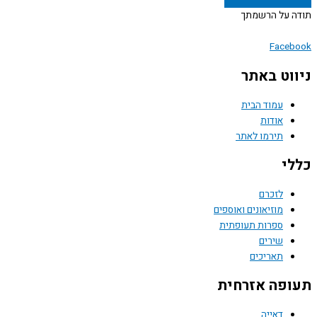
 על הרשמתך
Face
וט באתר
עמוד הבית
אודות
תירמו לאתר
י
לזכרם
מוזיאונים ואוספים
ספרות תעופתית
שירים
תאריכים
פה אזרחית
דאייה