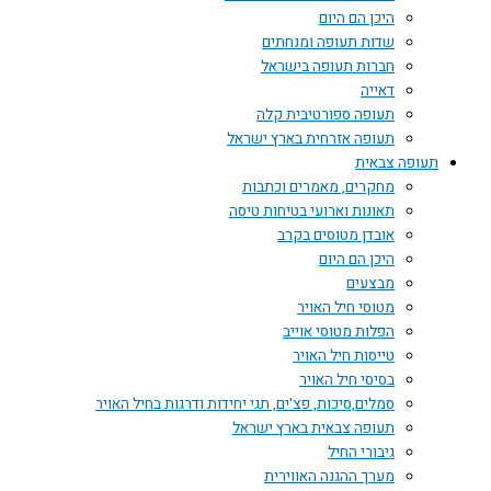
היכן הם היום
שדות תעופה ומנחתים
חברות תעופה בישראל
דאייה
תעופה ספורטיבית קלה
תעופה אזרחית בארץ ישראל
תעופה צבאית
מחקרים, מאמרים וכתבות
תאונות וארועי בטיחות טיסה
אובדן מטוסים בקרב
היכן הם היום
מבצעים
מטוסי חיל האויר
הפלות מטוסי אוייב
טייסות חיל האויר
בסיסי חיל האויר
סמלים,סיכות, פצ'ים, תגי יחידות ודרגות בחיל האויר
תעופה צבאית בארץ ישראל
גיבורי החיל
מערך ההגנה האווירית