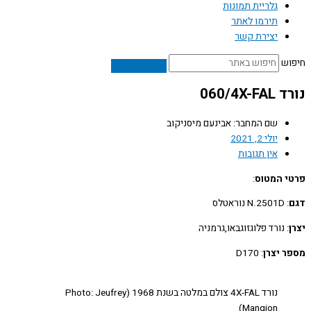
גלריית תמונות
תירמו לאתר
יצירת קשר
ש
060/4X
שם המחבר: אבינעם מיסניקוב
יולי 2, 2021
אין תגובות
 המטוס
:
: N.2501D נוראטלס
: נורד פלוגזוגבאו,גרמניה
 יצרן
: D170
נורד 4X-FAL צולם במלטה בשנת 1968 (Photo: Jeufrey
Mangion)