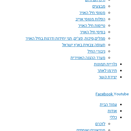
היכן הם היום
מבצעים
מטוסי חיל האויר
הפלות מטוסי אוייב
טייסות חיל האויר
בסיסי חיל האויר
סמלים,סיכות, פצ'ים, תגי יחידות ודרגות בחיל האויר
תעופה צבאית בארץ ישראל
גיבורי החיל
מערך ההגנה האווירית
גלריית תמונות
תירמו לאתר
יצירת קשר
Facebook
You
עמוד הבית
אודות
כללי
לזכרם
מוזיאונים ואוספים