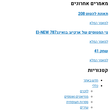
רים אחרונים
ת להטוט 208
ר המלא
טוסים של ארקיע: בואינג787 EI-NEW
ר המלא
41
ר המלא
וריות
חדש באתר
כללי
לזכרם
מוזיאונים ואוספים
ספרות תעופתית
שירים