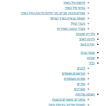
טייסות חיל האויר
בסיסי חיל האויר
סמלים,סיכות, פצ'ים, תגי יחידות ודרגות בחיל האויר
תעופה צבאית בארץ ישראל
גיבורי החיל
מערך ההגנה האווירית
גלריית תמונות
תירמו לאתר
יצירת קשר
עמוד הבית
אודות
כללי
לזכרם
מוזיאונים ואוספים
ספרות תעופתית
שירים
תאריכים
תעופה אזרחית
מחקרים, מאמרים וכתבות
תאונות ואירועי בטיחות טיסה