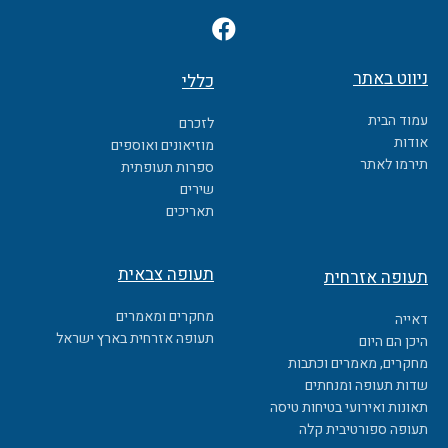
F
a
c
ניווט באתר
כללי
e
b
עמוד הבית
לזכרם
o
אודות
מוזיאונים ואוספים
o
תירמו לאתר
ספרות תעופתית
k
שירים
תאריכים
תעופה צבאית
תעופה אזרחית
מחקרים ומאמרים
דאייה
תעופה אזרחית בארץ ישראל
היכן הם היום
מחקרים, מאמרים וכתבות
שדות תעופה ומנחתים
תאונות ואירועי בטיחות טיסה
תעופה ספורטיבית קלה