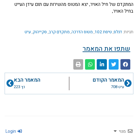
המתקדם של חיל האויר, יצא המטוס מהשירות עם תום עידן העייט
בחיל האויר,
תגיות:
דגלס
,
טיסת 102
,
מטוס הדרכה
,
מתקדם קרב
,
סקייהוק
,
עיט
שתפו את המאמר
קודם
הבא
המאמר הקודם
המאמר הבא
עיט 708
נץ 223
מנוי
Login