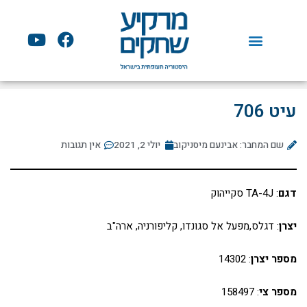
ילוג
תוכן
Y
F
o
a
u
c
t
e
u
b
עיט 706
b
o
e
o
שם המחבר: אבינעם מיסניקוב
יולי 2, 2021
אין תגובות
k
דגם
: TA-4J סקייהוק
יצרן
: דגלס,מפעל אל סגונדו, קליפורניה, ארה"ב
מספר יצרן
: 14302
מספר צי
: 158497