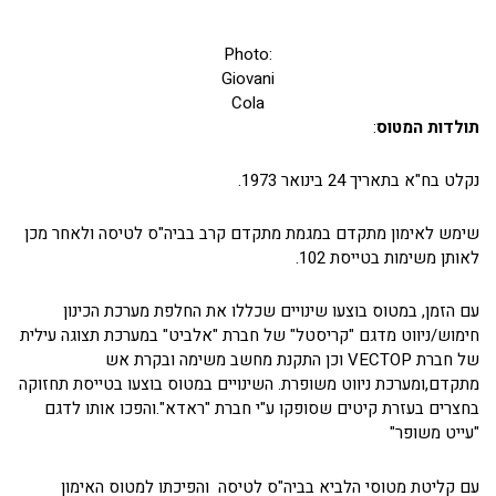
Photo:
Giovani
Cola
תולדות המטוס
:
נקלט בח"א בתאריך 24 בינואר 1973.
שימש לאימון מתקדם במגמת מתקדם קרב בביה"ס לטיסה ולאחר מכן
לאותן משימות בטייסת 102.
עם הזמן, במטוס בוצעו שינויים שכללו את החלפת מערכת הכינון
חימוש/ניווט מדגם "קריסטל" של חברת "אלביט" במערכת תצוגה עילית
של חברת VECTOP וכן התקנת מחשב משימה ובקרת אש
מתקדם,ומערכת ניווט משופרת. השינויים במטוס בוצעו בטייסת תחזוקה
בחצרים בעזרת קיטים שסופקו ע"י חברת "ראדא".והפכו אותו לדגם
"עייט משופר"
עם קליטת מטוסי הלביא בביה"ס לטיסה והפיכתו למטוס האימון