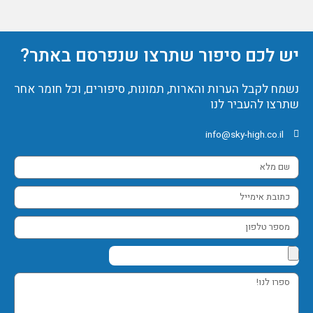
יש לכם סיפור שתרצו שנפרסם באתר?
נשמח לקבל הערות והארות, תמונות, סיפורים, וכל חומר אחר
שתרצו להעביר לנו
info@sky-high.co.il
שם
מלא
כתובת
אימייל
מספר
טלפון
ספרו
לנו!