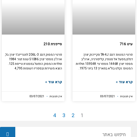
עיט 716
סייפנית 210
פרטי המטוס: דגם: TA-4J סקייהוק יצרן:
פרטי המסוק דגם: 206L-3 לונגריינג'ר יצרן: בל,
דגלס,מפעל אל סגונדו, קליפורניה, ארה"ב
ארה"ב מספר יצרן: 51086 שנת יצור: 1984
מספר יצרן: 14468 מספר צי: 159548 תולדות
תולדות המסוק הופעל במסגרת טייסת 125.
המטוס: נקלט בח"א בתאריך 13 ביוני 1975.
הוצא משירות ובספריו רשומות 4,795
קרא עוד »
קרא עוד »
אין תגובות
03/07/2021
אין תגובות
03/07/2021
4
3
2
1
חיפוש