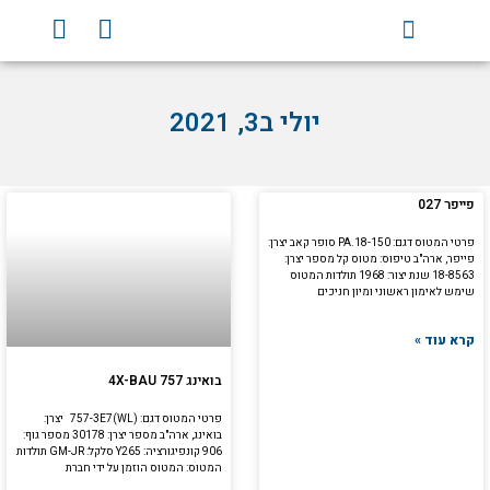
וג
Y
F
וכן
o
a
u
c
t
e
יולי ב3, 2021
u
b
b
o
e
o
k
עמוד
עמוד
עמוד
עמוד
פייפר 027
פרטי המטוס דגם: PA.18-150 סופר קאב יצרן:
פייפר, ארה"ב טיפוס: מטוס קל מספר יצרן:
18-8563 שנת יצור: 1968 תולדות המטוס
שימש לאימון ראשוני ומיון חניכים
קרא עוד »
בואינג 4X-BAU 757
פרטי המטוס דגם: 757-3E7(WL) יצרן:
בואינג, ארה"ב מספר יצרן: 30178 מספר גוף:
906 קונפיגורציה: Y265 סלקל: GM-JR תולדות
המטוס: המטוס הוזמן על ידי חברת