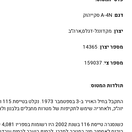
דגם
: A-4N סקייהוק
יצרן
: מקדוננל-דגלס,ארה"ב
מספר יצרן
: 14365
מספר צי
: 159037
תולדות המטוס
:
יוה"כ, ולאחריה שימש לתקיפות של מטרות מחבלים בלבנון ולאימון קא"מ. עד אוקטובר 001
הוכנס לאחסנה חיה במטרה למכרו. לבסוף הועבר לבסיס עובדה