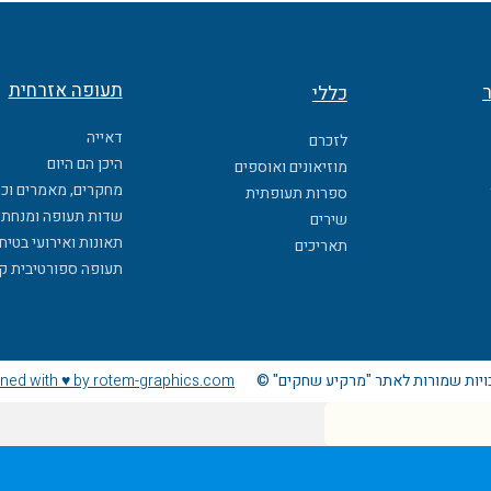
תעופה אזרחית
ר
כללי
דאייה
לזכרם
היכן הם היום
מוזיאונים ואוספים
מחקרים, מאמרים וכ
ספרות תעופתית
שדות תעופה ומנחתי
שירים
תאונות ואירועי בטיח
תאריכים
תעופה ספורטיבית ק
ויות שמורות לאתר "מרקיע שחקים" ©
ned with ♥ by rotem-graphics.com