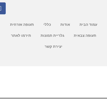
F
a
c
e
עמוד הבית
אודות
כללי
תעופה אזרחית
b
o
תעופה צבאית
גלריית תמונות
תירמו לאתר
o
k
יצירת קשר