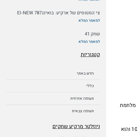
צי המטוסים של ארקיע: בואינג787 EI-NEW
למאמר המלא
שחק 41
למאמר המלא
קטגוריות
חדש באתר
כללי
תעופה אזרחית
קטובר 73 לטייסת 116.הופעל בקרבות מלחמת
תעופה צבאית
ניוזלטר מרקיע שחקים
כשנסגרה טייסת 116 בשנת 2002 היו רשומות בספריו 4,081 שעות גוף ו-4,682 נחיתות.הוחלט לא להעביר את המטוס לטייסת 102 והוא