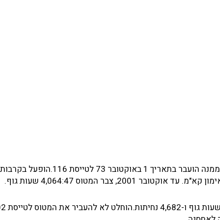
התקבל בחיל האויר ב-3 בספטמבר 1973. נקלט בטייסת 115 וממנה הועבר בתאריך 1 באו
2, צבר המטוס 4,064:47 שעות גוף.
 לאחסנה.