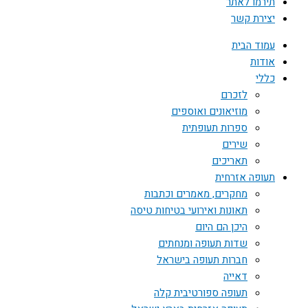
תירמו לאתר
יצירת קשר
עמוד הבית
אודות
כללי
לזכרם
מוזיאונים ואוספים
ספרות תעופתית
שירים
תאריכים
תעופה אזרחית
מחקרים, מאמרים וכתבות
תאונות ואירועי בטיחות טיסה
היכן הם היום
שדות תעופה ומנחתים
חברות תעופה בישראל
דאייה
תעופה ספורטיבית קלה