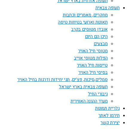
תעופה אזרחית בארץ ישראל
תעופה צבאית
מחקרים, מאמרים וכתבות
תאונות וארועי בטיחות טיסה
אובדן מטוסים בקרב
היכן הם היום
מבצעים
מטוסי חיל האויר
הפלות מטוסי אוייב
טייסות חיל האויר
בסיסי חיל האויר
סמלים,סיכות, פצ'ים, תגי יחידות ודרגות בחיל האויר
תעופה צבאית בארץ ישראל
גיבורי החיל
מערך ההגנה האווירית
גלריית תמונות
תירמו לאתר
יצירת קשר