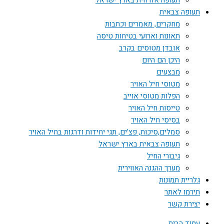
תעופה אזרחית בארץ ישראל
תעופה צבאית
מחקרים, מאמרים וכתבות
תאונות וארועי בטיחות טיסה
אובדן מטוסים בקרב
היכן הם היום
מבצעים
מטוסי חיל האויר
הפלות מטוסי אוייב
טייסות חיל האויר
בסיסי חיל האויר
סמלים,סיכות, פצ'ים, תגי יחידות ודרגות בחיל האויר
תעופה צבאית בארץ ישראל
גיבורי החיל
מערך ההגנה האווירית
גלריית תמונות
תירמו לאתר
יצירת קשר
עמוד הבית