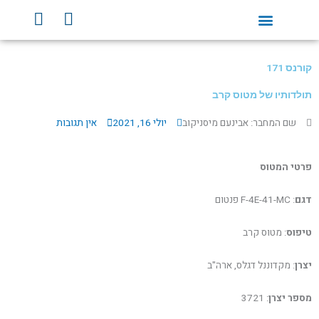
ילוג
Y
F
תוכן
o
a
u
c
t
e
קורנס 171
u
b
b
o
תולדותיו של מטוס קרב
e
o
שם המחבר: אבינעם מיסניקוב
יולי 16, 2021
אין תגובות
k
פרטי המטוס
דגם
: F-4E-41-MC פנטום
טיפוס
: מטוס קרב
יצרן
: מקדוננל דגלס, ארה"ב
מספר יצרן
: 3721