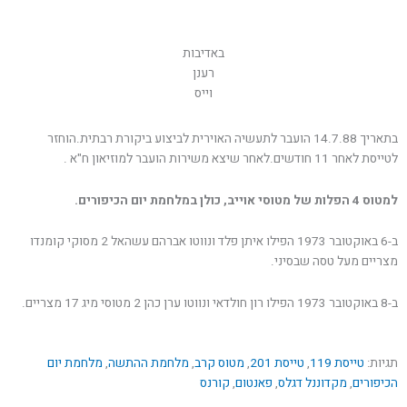
באדיבות
רענן
וייס
בתאריך 14.7.88 הועבר לתעשיה האוירית לביצוע ביקורת רבתית.הוחזר
לטייסת לאחר 11 חודשים.לאחר שיצא משירות הועבר למוזיאון ח"א .
למטוס 4 הפלות של מטוסי אוייב, כולן במלחמת יום הכיפורים.
ב-6 באוקטובר 1973 הפילו איתן פלד ונווטו אברהם עשהאל 2 מסוקי קומנדו
מצריים מעל טסה שבסיני.
ב-8 באוקטובר 1973 הפילו רון חולדאי ונווטו ערן כהן 2 מטוסי מיג 17 מצריים.
תגיות:
טייסת 119
,
טייסת 201
,
מטוס קרב
,
מלחמת ההתשה
,
מלחמת יום
הכיפורים
,
מקדוננל דגלס
,
פאנטום
,
קורנס