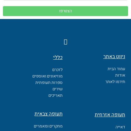
F
a
c
ניווט באתר
כללי
e
b
עמוד הבית
לזכרם
o
אודות
מוזיאונים ואוספים
o
תירמו לאתר
ספרות תעופתית
k
שירים
תאריכים
תעופה צבאית
תעופה אזרחית
מחקרים ומאמרים
דאייה