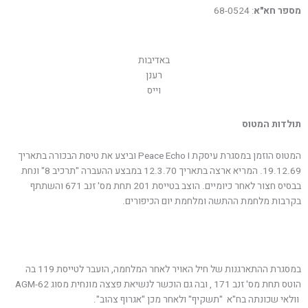
מספר חא"א
: 68-0524
באדיבות
רענן
וייס
תולדות המטוס
המטוס הוזמן במסגרת עיסקת Peace Echo I וביצע את טיסת הבכורה בתאריך
19.12.69. המריא ארצה בתאריך 12.3.70 במבצע ההעברה "תרכיב 8" ונחת
בבסיס חצור לאחר כיומיים. הוצב בטייסת 201 תחת מס' זנב 671 והשתתף
בקרבות מלחמת ההתשה ומלחמת יום הכיפורים.
במסגרת ההתארגנות של חיל האויר לאחר המלחמה, הועבר לטייסת 119 בה
הוטס תחת מס' זנב 171 , ובה גם הוכשר לנשיאת פצצה מונחית מסוג AGM-62
וולאי שכונתה בח"א "תשקיף" ולאחר מכן "אגרוף צהוב".