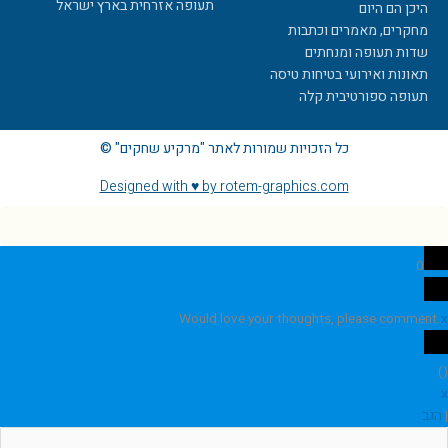
תעופה אזרחית בארץ ישראל
היכן הם היום
מחקרים, מאמרים וכתבות
שדות תעופה ומנחתים
תאונות ואירועי בטיחות טיסה
תעופה ספורטיבית קלה
כל הזכויות שמורות לאתר "מרקיע שחקים" ©
Designed with ♥ by rotem-graphics.com
0
Would love your thoughts, please comment.
x
)
(
x
|
הגב