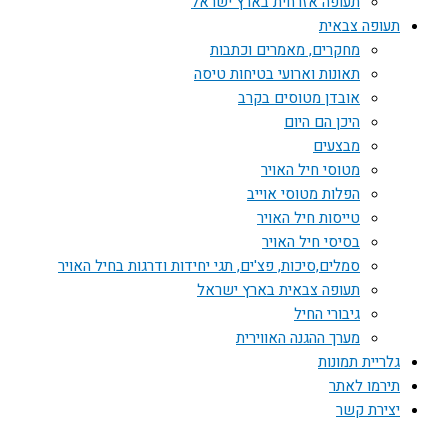
תעופה אזרחית בארץ ישראל
תעופה צבאית
מחקרים, מאמרים וכתבות
תאונות וארועי בטיחות טיסה
אובדן מטוסים בקרב
היכן הם היום
מבצעים
מטוסי חיל האויר
הפלות מטוסי אוייב
טייסות חיל האויר
בסיסי חיל האויר
סמלים,סיכות, פצ'ים, תגי יחידות ודרגות בחיל האויר
תעופה צבאית בארץ ישראל
גיבורי החיל
מערך ההגנה האווירית
גלריית תמונות
תירמו לאתר
יצירת קשר