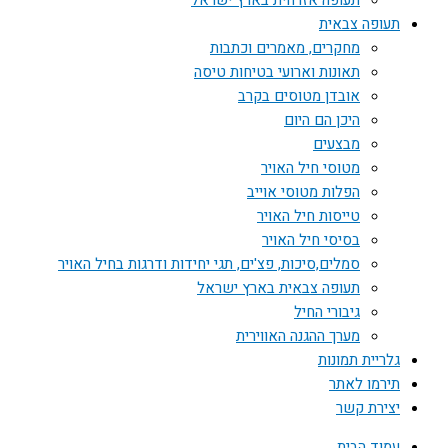
תעופה אזרחית בארץ ישראל
תעופה צבאית
מחקרים, מאמרים וכתבות
תאונות וארועי בטיחות טיסה
אובדן מטוסים בקרב
היכן הם היום
מבצעים
מטוסי חיל האויר
הפלות מטוסי אוייב
טייסות חיל האויר
בסיסי חיל האויר
סמלים,סיכות, פצ'ים, תגי יחידות ודרגות בחיל האויר
תעופה צבאית בארץ ישראל
גיבורי החיל
מערך ההגנה האווירית
גלריית תמונות
תירמו לאתר
יצירת קשר
עמוד הבית