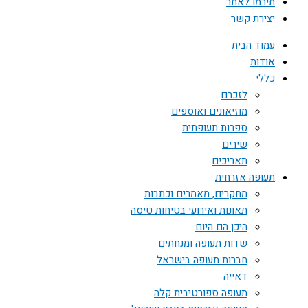
תירמו לאתר
יצירת קשר
עמוד הבית
אודות
כללי
לזכרם
מוזיאונים ואוספים
ספרות תעופתית
שירים
תאריכים
תעופה אזרחית
מחקרים, מאמרים וכתבות
תאונות ואירועי בטיחות טיסה
היכן הם היום
שדות תעופה ומנחתים
חברות תעופה בישראל
דאייה
תעופה ספורטיבית קלה