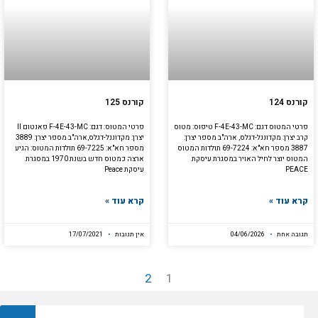
קורנס 124
קורנס 125
פרטי המטוס דגם: F-4E-43-MC טיפוס: מטוס
פרטי המטוס: דגם: F-4E-43-MC פאנטום II
קרב יצרן: מקדוננל-דגלס, ארה"ב מספר יצרן:
יצרן: מקדוננל-דגלס,ארה"ב מספר יצרן: 3889
3887 מספר חא"א: 69-7224 תולדות המטוס
מספר חא"א: 69-7225 תולדות המטוס: הגיע
המטוס יוצר לחיל האויר במסגרת עיסקת
ארצה כמטוס חדש בשנת 1970 במסגרת
PEACE
עיסקת Peace
קרא עוד »
קרא עוד »
תגובה אחת
04/06/2026
אין תגובות
17/07/2021
2
1
חיפוש