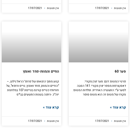
אין תגובות
17/07/2021
אין תגובות
17/07/2021
סער 60
החיים והמוות-פחד ואומץ
פרטי המטוס: דגם: סער יצרן מקורי:
קטע מתוך הרצאתו של פרופ' הראל גילוץ, –
דאסו,צרפת מספר יצרן מקורי: 141 הסבה
"החיים והמוות, פחד ואומץ, טייס ורופא" ,על
לסער ע"י: התעשיה האוירית. תולדות המטוס:
חוויותיו כטייס קורנס בטייסת 107 במלחמת
מקורו של מטוס זה הוא מטוס סופר
יוה"כ.-ניתנה בשנות התשעים בבי"ס
קרא עוד »
קרא עוד »
אין תגובות
17/07/2021
אין תגובות
17/07/2021