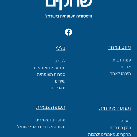
F
a
c
ניווט באתר
כללי
e
b
עמוד הבית
לזכרם
o
אודות
מוזיאונים ואוספים
o
תירמו לאתר
ספרות תעופתית
k
שירים
תאריכים
תעופה צבאית
תעופה אזרחית
מחקרים ומאמרים
דאייה
תעופה אזרחית בארץ ישראל
היכן הם היום
מחקרים, מאמרים וכתבות