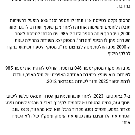
במדבר.
המסוק נקלט בטייסת 118 וניתן לו מספר הזנב 885. הופעל במשימות
תובלת לוחמים ומשימות אחרות ולאחר מכן שופץ ושודרג לדגם יסעור
2000, ועקב כך שונה מספר הזנב ל-985. עם חזרתו לטייסת לאחר
השדרוג ניתן לו הכינוי "קונדור". המסוק יצא משירות בתחילת שנות
ה-2000 עקב החלטת מטה לצמצום סד"כ מסוקי היסעור ושימש כמקור
לחלקי חילוף.
עקב התרסקות מסוק יסעור 046 ברומניה, הוחלט להחזיר את יסעור 985
לשירות. הוא שופץ ביחידת האחזקה האוירית של חיל האויר, שודרג
לרמת יסעור 2025 וחזר לשירות בפברואר 2012.
ב-7 באוקטובר 2023, לאחר שכוחות אירגון הטרור חמאס פלשו לישובי
עוטף עזה, הטיס המטוס 50 לוחמים לקיבוץ בארי. כשהגיע לשטח נפגע
מצרור במנוע, והטייס נפגע מכדור ברגל. הוא יצא מהאזור, נכנס שוב
והנחית את הלוחמים.הצוות נטש את המסוק ומסק"ר של ח"א השמיד
אותו.