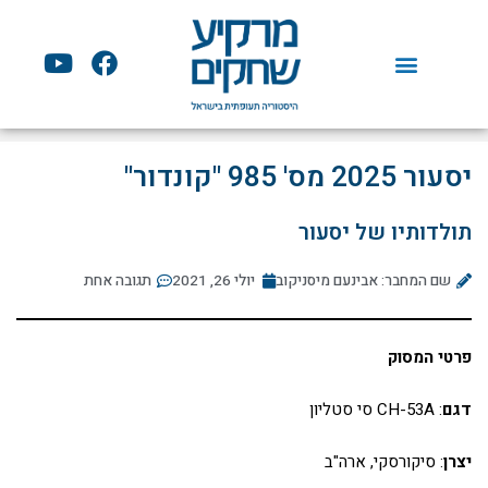
ילוג
תוכן
Y
F
o
a
u
c
t
e
u
b
יסעור 2025 מס' 985 "קונדור"
b
o
e
o
תולדותיו של יסעור
k
שם המחבר: אבינעם מיסניקוב
יולי 26, 2021
תגובה אחת
פרטי המסוק
דגם
: CH-53A סי סטליון
יצרן
: סיקורסקי, ארה"ב