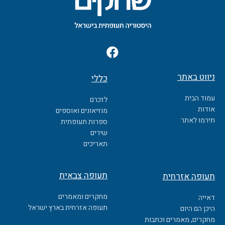
F
a
c
ניווט באתר
כללי
e
b
עמוד הבית
לזכרם
o
אודות
מוזיאונים ואוספים
o
תירמו לאתר
ספרות תעופתית
k
שירים
תאריכים
תעופה צבאית
תעופה אזרחית
מחקרים ומאמרים
דאייה
תעופה אזרחית בארץ ישראל
היכן הם היום
מחקרים, מאמרים וכתבות