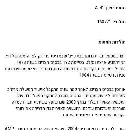
מספר יצרן
: A-41
מס' צי:
160771
תולדות המטוס
:
יוצר במפעל חברת גרומן בבת'פייג' שבמדינת ניו יורק לפי הזמנה של חיל
האויר.הגיע ארצה ונקלט בטייסת 192 בבסיס חצרים בשנת 1978.
הופעל במשימות בקרה מוטסת והתרעה מוקדמת עד שיצא מהשירות עם
סגירת הטייסת בשנת 1984.
אוחסן בבסיס חצרים. לאחר כמה שנים התקבל אישור ממשלת ארה"ב
למכירתו לצי של מקסיקו. המטוס הועבר למתקני מפעל בדק של
התעשיה האוירית בלוד במרץ 2003 שם שופץ בשיתוף חברת למדה
מערכות ומערכותיו עודכנו. התעשיה האוירית גם הדריכה את צוותי
הקרקע המקסיקניים באחזקת המטוס.
הועבר למכסיקו בטיסה ביוני 2004 כשהוא נושא את מספר הזנב AMP-