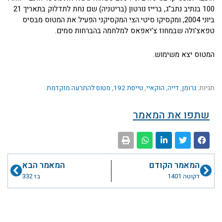
100 בנתיב נתב"ג, ברייז נורטון (בריטניה) שם נחת לתדלוק בתאריך 21
ביוני 2004, ומקסיקו סיטי.הצי המקסיקני הפעיל את המטוס מבסיס
טפאצ'ולה שבמחוז צ'יאפאס למלחמה בהברחות סמים.
המטוס יצא משימוש.
תגיות:
גרומן
,
דייה
,
הוקאיי
,
טייסת 192
,
מטוס להתרעה מוקדמת
שתפו את המאמר
קודם
הבא
המאמר הקודם
המאמר הבא
דקוטה 1401
בז 332