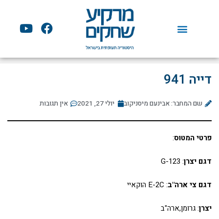
ילוג
תוכן
Y
F
o
a
u
c
t
e
u
b
דייה 941
b
o
e
o
שם המחבר: אבינעם מיסניקוב
יולי 27, 2021
k
אין תגובות
פרטי המטוס
:
דגם יצרן
: G-123
דגם צי ארה"ב
: E-2C הוקאיי
יצרן
: גרומן,ארה"ב