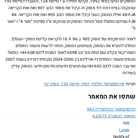
המסוקים הגיעו במאי 1992, נקלטו תחילה ע"י טייסת 124, והועברו לטייסת 193
שהוקמה בסיס רמת דוד.מסוק זה קיבל את מספר הזנב 901 ואת אות הקריאה
4X-FJA ואילו המסוק השני קיבל את מספר הזנב 905 ואת אות הקריאה 4X-
FJB.שניהם הופעלו מעל מנחתי המסוקים שהוקמו ע"ג ספינות "סער 4" ו-"סער
לאחר התרסקותו של מסוק 905 ב-16.9.96 ולקראת קליטת מסוקי העטלף,
ט להוציא את המסוק משימוש.המסוק הוחזר לרשות משמר החופים
האמריקאי ונקלט שם תחת מס' זנב 6598 לאחר הסבתו לדגם HH-65B. הופעל
מבסיס משמר החופים ניו אורלינס בין 2004-2006 ומבסיס דטרויט בשנת 2007
ואז עבר הסבה לדגם HH-65C עם מנועים חדשים וחרטום חדש. המסוק עדיין
ות.
ת:
אירוספטיאל
,
דולפין
,
דופין
,
טייסת 193
,
מסוק ימי
ו את המאמר
המאמר הקודם
דייה 942
ר הבא
ברק 373
הבא
נוי
Logi
Notify o