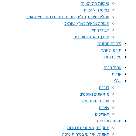
טייסות חיל האויר
בסיסי חיל האויר
סמלים,סיכות, פצ'ים, תגי יחידות ודרגות בחיל האויר
תעופה צבאית בארץ ישראל
גיבורי החיל
מערך ההגנה האווירית
גלריית תמונות
תירמו לאתר
יצירת קשר
עמוד הבית
אודות
כללי
לזכרם
מוזיאונים ואוספים
ספרות תעופתית
שירים
תאריכים
תעופה אזרחית
מחקרים, מאמרים וכתבות
תאונות ואירועי בטיחות טיסה