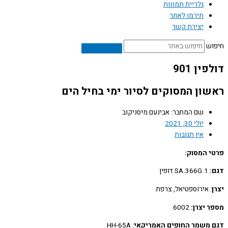
גלריית תמונות
תירמו לאתר
יצירת קשר
ש
ין 901
ון המסוקים לסיור ימי בחיל הים
שם המחבר: אבינעם מיסניקוב
יולי 30, 2021
אין תגובות
 המסוק:
SA.366G.1 דופין
: אירוספטיאל, צרפת
 יצרן:
6002
משמר החופים האמריקאי
: HH-65A