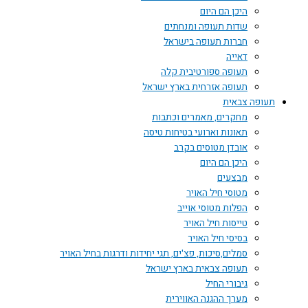
היכן הם היום
שדות תעופה ומנחתים
חברות תעופה בישראל
דאייה
תעופה ספורטיבית קלה
תעופה אזרחית בארץ ישראל
תעופה צבאית
מחקרים, מאמרים וכתבות
תאונות וארועי בטיחות טיסה
אובדן מטוסים בקרב
היכן הם היום
מבצעים
מטוסי חיל האויר
הפלות מטוסי אוייב
טייסות חיל האויר
בסיסי חיל האויר
סמלים,סיכות, פצ'ים, תגי יחידות ודרגות בחיל האויר
תעופה צבאית בארץ ישראל
גיבורי החיל
מערך ההגנה האווירית