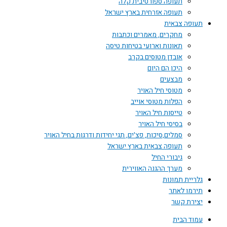
תעופה ספורטיבית קלה
תעופה אזרחית בארץ ישראל
תעופה צבאית
מחקרים, מאמרים וכתבות
תאונות וארועי בטיחות טיסה
אובדן מטוסים בקרב
היכן הם היום
מבצעים
מטוסי חיל האויר
הפלות מטוסי אוייב
טייסות חיל האויר
בסיסי חיל האויר
סמלים,סיכות, פצ'ים, תגי יחידות ודרגות בחיל האויר
תעופה צבאית בארץ ישראל
גיבורי החיל
מערך ההגנה האווירית
גלריית תמונות
תירמו לאתר
יצירת קשר
עמוד הבית