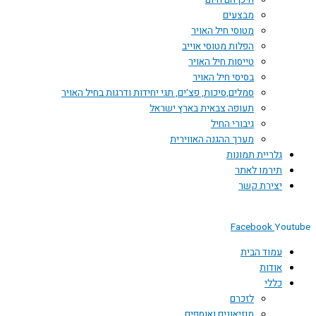
היכן הם היום
מבצעים
מטוסי חיל האויר
הפלות מטוסי אוייב
טייסות חיל האויר
בסיסי חיל האויר
סמלים,סיכות, פצ'ים, תגי יחידות ודרגות בחיל האויר
תעופה צבאית בארץ ישראל
גיבורי החיל
מערך ההגנה האווירית
גלריית תמונות
תירמו לאתר
יצירת קשר
Facebook
You
עמוד הבית
אודות
כללי
לזכרם
מוזיאונים ואוספים