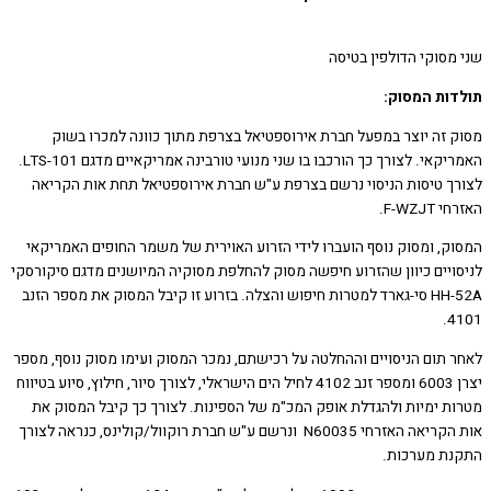
מסוקי הדולפין בטיסה
ות המסוק:
 זה יוצר במפעל חברת אירוספטיאל בצרפת מתוך כוונה למכרו בשוק
האמריקאי. לצורך כך הורכבו בו שני מנועי טורבינה אמריקאיים מדגם LTS-101.
ך טיסות הניסוי נרשם בצרפת ע"ש חברת אירוספטיאל תחת אות הקריאה
F-WZJ.
ק, ומסוק נוסף הועברו לידי הזרוע האוירית של משמר החופים האמריקאי
ויים כיוון שהזרוע חיפשה מסוק להחלפת מסוקיה המיושנים מדגם סיקורסקי
HH-52A סי-גארד למטרות חיפוש והצלה. בזרוע זו קיבל המסוק את מספר הזנב
4
 תום הניסויים וההחלטה על רכישתם, נמכר המסוק ועימו מסוק נוסף, מספר
יצרן 6003 ומספר זנב 4102 לחיל הים הישראלי, לצורך סיור, חילוץ, סיוע בטיווח
ת ימיות ולהגדלת אופק המכ"מ של הספינות. לצורך כך קיבל המסוק את
אות הקריאה האזרחי N60035 ונרשם ע"ש חברת רוקוול/קולינס, כנראה לצורך
ת מערכות.