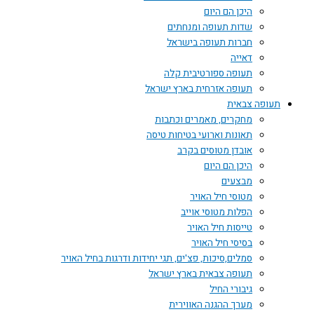
היכן הם היום
שדות תעופה ומנחתים
חברות תעופה בישראל
דאייה
תעופה ספורטיבית קלה
תעופה אזרחית בארץ ישראל
תעופה צבאית
מחקרים, מאמרים וכתבות
תאונות וארועי בטיחות טיסה
אובדן מטוסים בקרב
היכן הם היום
מבצעים
מטוסי חיל האויר
הפלות מטוסי אוייב
טייסות חיל האויר
בסיסי חיל האויר
סמלים,סיכות, פצ'ים, תגי יחידות ודרגות בחיל האויר
תעופה צבאית בארץ ישראל
גיבורי החיל
מערך ההגנה האווירית