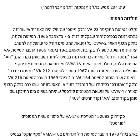
עיט 234 מסיע בתל נוף (מקור: "תל נוף במלחמה")
ות המטוס
:
נקלט בטייסת התקיפה VA-23 "בלק נייטס" של חיל הים האמריקאי שהיתה
בהתארגנות בבסיס לימור שבקליפורניה ב-7 בדצמבר 1965. הטייסת עלתה,
כחלק מכנף האויר CVW-2, על נושאת המטוסים קורל סי שהפליגה למערב
האוקינוס השקט לפעולה בקרבות ויאטנם.ב-18 בינואר 1966 הועבר לטייסת VA-
164 "גוסט ריידרס" שהיתה בהתארגנות בבסיס לימור ושם סומן בקוד הזנב "AH".
הטייסת עלתה, כחלק מכנף האויר CVW-16 על נושאת המטוסים אוריסקני
שהפליגה לעבר ויאטנם.בשנת 1967 הועבר לטייסת VA-212 "רמפנט ריידרס"
ובאותה שנה הוחזר לטייסת VA-164. ב-2 ביולי 1969 הועבר לטייסת VA-216
דיאמונדס" בפיקודו של קומנדר רוג'ר א. מאסי ג'וניור, שהוצבה כחלק מכנף
האויר CVW-17 על נושאת המטוסים פורסטל שהיתה בשיוט בים התיכון,ושם
הזנב "AA" וקוד חרטום "403".
סקייהוק 152083 מטייסת VA-216 על סיפון נושאת המטוסים
"פורסטל"
ב-24 ביולי 1970 הועבר לטייסת חיל הנחתים VMAT-102 "סקייהוקס" בבסיס