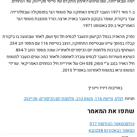
 שבאריזונה, שם שימש לאימון מתקדם של טייסי סקייהוק של הנחתים.
ב-1 מאי 1971 הועבר לבסיס האחזקה של מטוסי הצי בפנסקולה שבפלורידה.
ביקורת, שומר בקוקון והועבר באניה ארצה.הורד ממצבת מטוסי הצי
-30 באוגוסט 1971.
 מהאניה בנמל הקישון והועבר לבסיס תל נוף ושם, לאחר שבוצעה בו ביקורת
קבלה במוסך עייט שבטייסת התחזוקה, הוצב בטייסת 116 עם מספר זנב 234.
השתתף בקרבות מלחמת יום הכיפורים ולאחריה שונה מספר הזנב ל-834.
א משירות הועבר לבסיס עובדה לאחסנה ולאחר כמה שנים הועבר למטווח
חיל האויר בנגב ע"י מסוק CH-53E של אויריית חיל הנחתים האמריקאי. שרידי
 נראו במטווח לאחרונה באפריל 2015.
באדיבות דיויד ויינריך
ת:
דגלס
,
טייסת 116
,
מטוס קרב
,
מלחמת יום הכיפורים
,
סקייהוק
ו את המאמר
המאמר הקודם
נץ 017
ר הבא
קורנס 238
הבא