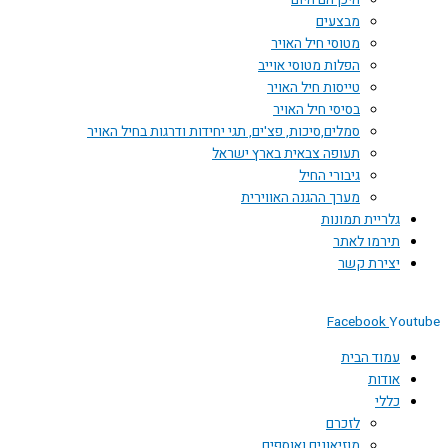
היכן הם היום
מבצעים
מטוסי חיל האויר
הפלות מטוסי אוייב
טייסות חיל האויר
בסיסי חיל האויר
סמלים,סיכות, פצ'ים, תגי יחידות ודרגות בחיל האויר
תעופה צבאית בארץ ישראל
גיבורי החיל
מערך ההגנה האווירית
גלריית תמונות
תירמו לאתר
יצירת קשר
Facebook
You
עמוד הבית
אודות
כללי
לזכרם
מוזיאונים ואוספים