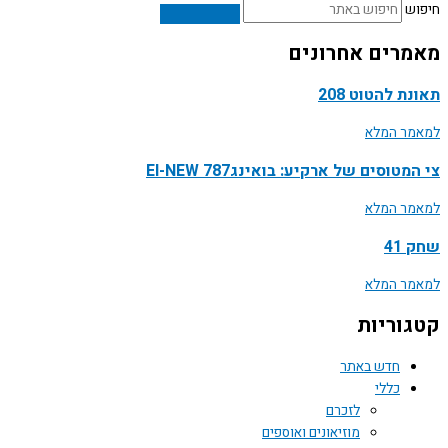
ש
רים אחרונים
ת להטוט 208
ר המלא
טוסים של ארקיע: בואינג787 EI-NEW
ר המלא
41
ר המלא
וריות
חדש באתר
כללי
לזכרם
מוזיאונים ואוספים