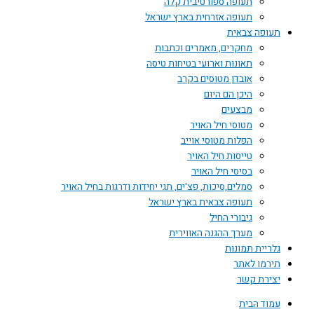
תעופה ספורטיבית קלה
תעופה אזרחית בארץ ישראל
תעופה צבאית
מחקרים, מאמרים וכתבות
תאונות וארועי בטיחות טיסה
אובדן מטוסים בקרב
היכן הם היום
מבצעים
מטוסי חיל האויר
הפלות מטוסי אוייב
טייסות חיל האויר
בסיסי חיל האויר
סמלים,סיכות, פצ'ים, תגי יחידות ודרגות בחיל האויר
תעופה צבאית בארץ ישראל
גיבורי החיל
מערך ההגנה האווירית
גלריית תמונות
תירמו לאתר
יצירת קשר
עמוד הבית