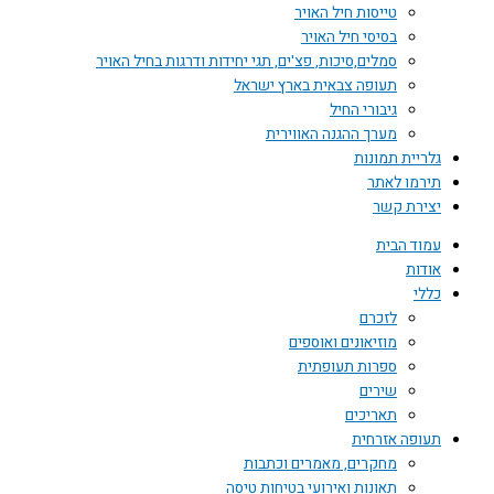
טייסות חיל האויר
בסיסי חיל האויר
סמלים,סיכות, פצ'ים, תגי יחידות ודרגות בחיל האויר
תעופה צבאית בארץ ישראל
גיבורי החיל
מערך ההגנה האווירית
גלריית תמונות
תירמו לאתר
יצירת קשר
עמוד הבית
אודות
כללי
לזכרם
מוזיאונים ואוספים
ספרות תעופתית
שירים
תאריכים
תעופה אזרחית
מחקרים, מאמרים וכתבות
תאונות ואירועי בטיחות טיסה