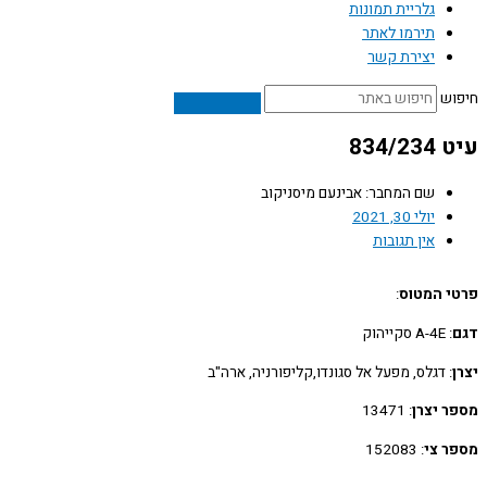
גלריית תמונות
תירמו לאתר
יצירת קשר
ש
834/
שם המחבר: אבינעם מיסניקוב
יולי 30, 2021
אין תגובות
 המטוס
:
: A-4E סקייהוק
: דגלס, מפעל אל סגונדו,קליפורניה, ארה"ב
 יצרן
: 13471
 צי
: 152083