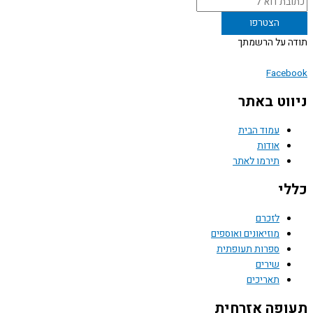
 על הרשמתך
Face
וט באתר
עמוד הבית
אודות
תירמו לאתר
י
לזכרם
מוזיאונים ואוספים
ספרות תעופתית
שירים
תאריכים
פה אזרחית