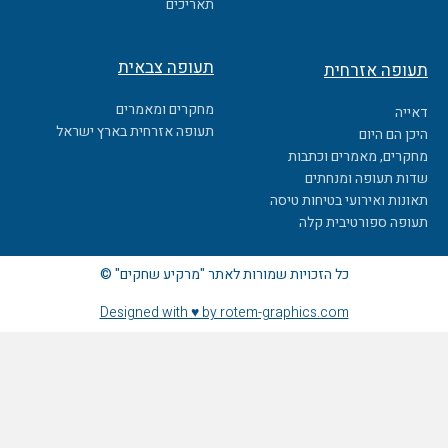
תאריכים
תעופה צבאית
תעופה אזרחית
מחקרים ומאמרים
דאייה
תעופה אזרחית בארץ ישראל
היכן הם היום
מחקרים, מאמרים וכתבות
שדות תעופה ומנחתים
תאונות ואירועי בטיחות טיסה
תעופה ספורטיבית קלה
כל הזכויות שמורות לאתר "מרקיע שחקים" ©
Designed with ♥ by rotem-graphics.com