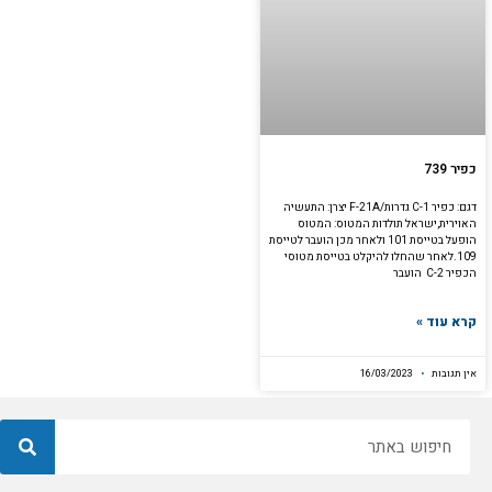
כפיר 739
דגם: כפיר C-1 גדרות/F-21A יצרן: התעשיה
האוירית,ישראל תולדות המטוס: המטוס
הופעל בטייסת 101 ולאחר מכן הועבר לטייסת
109.לאחר שהחלו להיקלט בטייסת מטוסי
הכפיר C-2 הועבר
קרא עוד »
אין תגובות
16/03/2023
חיפוש