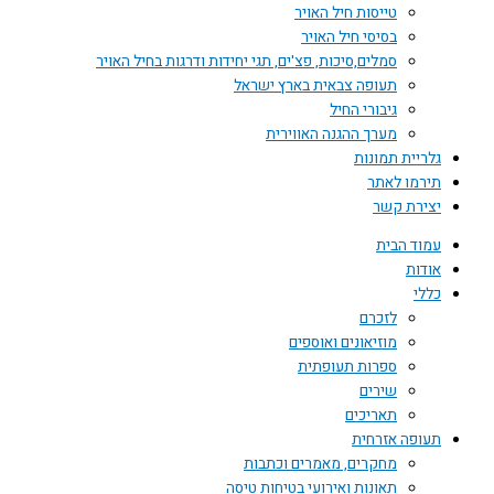
טייסות חיל האויר
בסיסי חיל האויר
סמלים,סיכות, פצ'ים, תגי יחידות ודרגות בחיל האויר
תעופה צבאית בארץ ישראל
גיבורי החיל
מערך ההגנה האווירית
גלריית תמונות
תירמו לאתר
יצירת קשר
עמוד הבית
אודות
כללי
לזכרם
מוזיאונים ואוספים
ספרות תעופתית
שירים
תאריכים
תעופה אזרחית
מחקרים, מאמרים וכתבות
תאונות ואירועי בטיחות טיסה