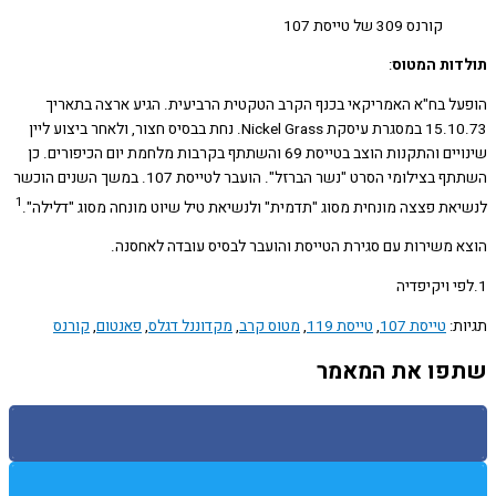
קורנס 309 של טייסת 107
ות המטוס
:
ל בח"א האמריקאי בכנף הקרב הטקטית הרביעית. הגיע ארצה בתאריך
15.10.73 במסגרת עיסקת Nickel Grass. נחת בבסיס חצור, ולאחר ביצוע ליין
שינויים והתקנות הוצב בטייסת 69 והשתתף בקרבות מלחמת יום הכיפורים. כן
השתתף בצילומי הסרט "נשר הברזל". הועבר לטייסת 107. במשך השנים הוכשר
1
את פצצה מונחית מסוג "תדמית" ולנשיאת טיל שיוט מונחה מסוג "דלילה".
 משירות עם סגירת הטייסת והועבר לבסיס עובדה לאחסנה.
ת:
טייסת 107
,
טייסת 119
,
מטוס קרב
,
מקדוננל דגלס
,
פאנטום
,
קורנס
ו את המאמר