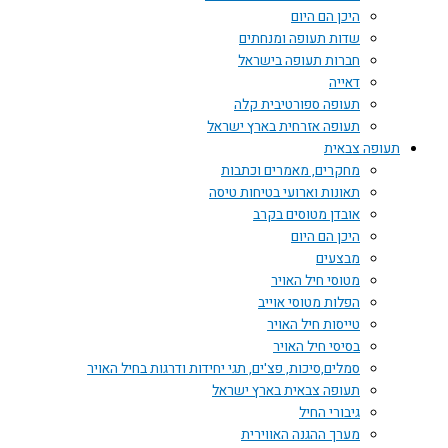
היכן הם היום
שדות תעופה ומנחתים
חברות תעופה בישראל
דאייה
תעופה ספורטיבית קלה
תעופה אזרחית בארץ ישראל
תעופה צבאית
מחקרים, מאמרים וכתבות
תאונות וארועי בטיחות טיסה
אובדן מטוסים בקרב
היכן הם היום
מבצעים
מטוסי חיל האויר
הפלות מטוסי אוייב
טייסות חיל האויר
בסיסי חיל האויר
סמלים,סיכות, פצ'ים, תגי יחידות ודרגות בחיל האויר
תעופה צבאית בארץ ישראל
גיבורי החיל
מערך ההגנה האווירית