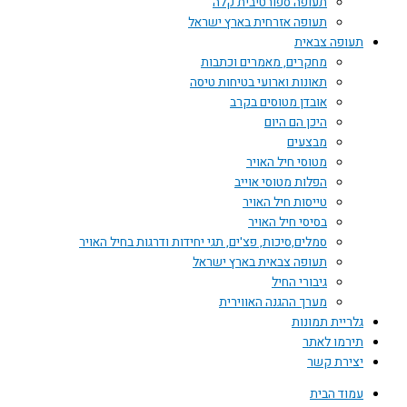
תעופה ספורטיבית קלה
תעופה אזרחית בארץ ישראל
תעופה צבאית
מחקרים, מאמרים וכתבות
תאונות וארועי בטיחות טיסה
אובדן מטוסים בקרב
היכן הם היום
מבצעים
מטוסי חיל האויר
הפלות מטוסי אוייב
טייסות חיל האויר
בסיסי חיל האויר
סמלים,סיכות, פצ'ים, תגי יחידות ודרגות בחיל האויר
תעופה צבאית בארץ ישראל
גיבורי החיל
מערך ההגנה האווירית
גלריית תמונות
תירמו לאתר
יצירת קשר
עמוד הבית