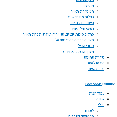
היכן הם היום
מבצעים
מטוסי חיל האויר
הפלות מטוסי אוייב
טייסות חיל האויר
בסיסי חיל האויר
סמלים,סיכות, פצ'ים, תגי יחידות ודרגות בחיל האויר
תעופה צבאית בארץ ישראל
גיבורי החיל
מערך ההגנה האווירית
גלריית תמונות
תירמו לאתר
יצירת קשר
Facebook
You
עמוד הבית
אודות
כללי
לזכרם
מוזיאונים ואוספים