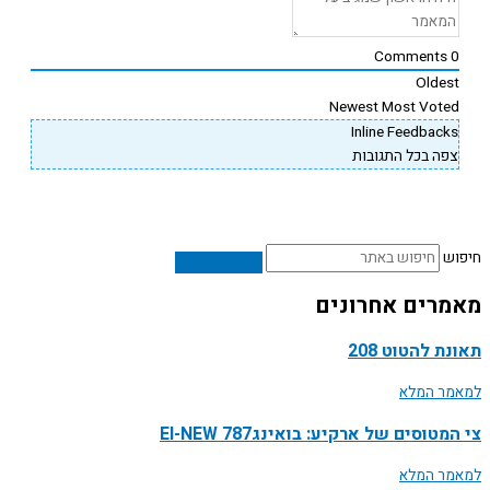
Comments
Oldes
Newest
Most Vote
Inline Feedback
פה בכל התגובות
ש
רים אחרונים
ת להטוט 208
ר המלא
טוסים של ארקיע: בואינג787 EI-NEW
ר המלא