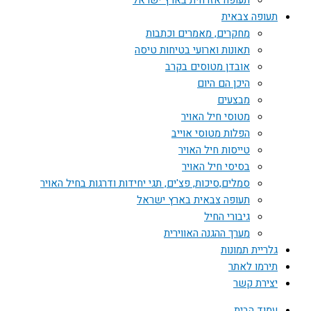
תעופה אזרחית בארץ ישראל
תעופה צבאית
מחקרים, מאמרים וכתבות
תאונות וארועי בטיחות טיסה
אובדן מטוסים בקרב
היכן הם היום
מבצעים
מטוסי חיל האויר
הפלות מטוסי אוייב
טייסות חיל האויר
בסיסי חיל האויר
סמלים,סיכות, פצ'ים, תגי יחידות ודרגות בחיל האויר
תעופה צבאית בארץ ישראל
גיבורי החיל
מערך ההגנה האווירית
גלריית תמונות
תירמו לאתר
יצירת קשר
עמוד הבית