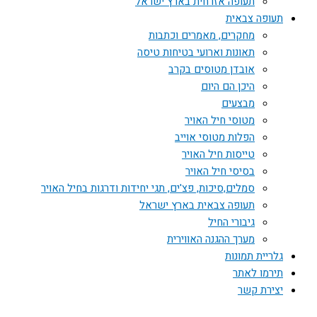
תעופה אזרחית בארץ ישראל
תעופה צבאית
מחקרים, מאמרים וכתבות
תאונות וארועי בטיחות טיסה
אובדן מטוסים בקרב
היכן הם היום
מבצעים
מטוסי חיל האויר
הפלות מטוסי אוייב
טייסות חיל האויר
בסיסי חיל האויר
סמלים,סיכות, פצ'ים, תגי יחידות ודרגות בחיל האויר
תעופה צבאית בארץ ישראל
גיבורי החיל
מערך ההגנה האווירית
גלריית תמונות
תירמו לאתר
יצירת קשר