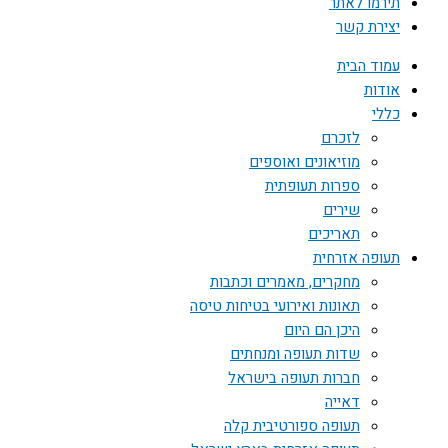
תירמו לאתר
יצירת קשר
עמוד הבית
אודות
כללי
לזכרם
מוזיאונים ואוספים
ספרות תעופתית
שירים
תאריכים
תעופה אזרחית
מחקרים, מאמרים וכתבות
תאונות ואירועי בטיחות טיסה
היכן הם היום
שדות תעופה ומנחתים
חברות תעופה בישראל
דאייה
תעופה ספורטיבית קלה