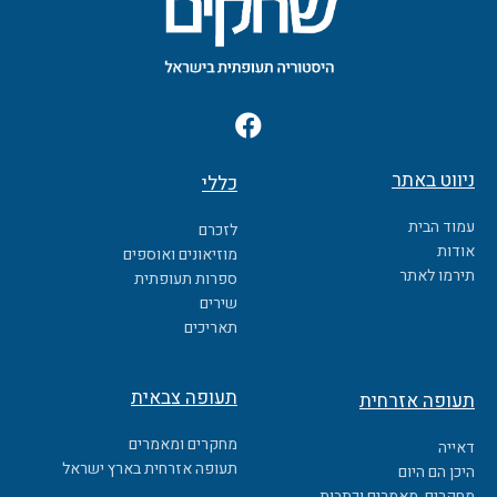
F
a
c
ניווט באתר
כללי
e
b
עמוד הבית
לזכרם
o
אודות
מוזיאונים ואוספים
o
תירמו לאתר
ספרות תעופתית
k
שירים
תאריכים
תעופה צבאית
תעופה אזרחית
מחקרים ומאמרים
דאייה
תעופה אזרחית בארץ ישראל
היכן הם היום
מחקרים, מאמרים וכתבות