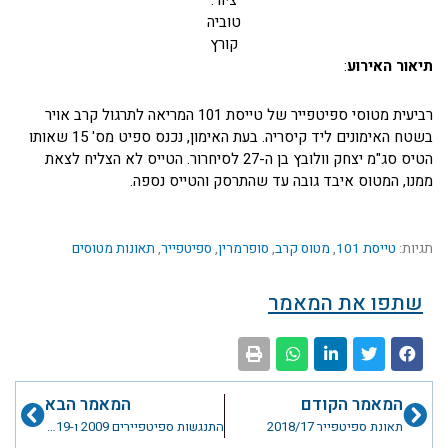
ציור:
טוביה
קורץ
תיאור האירוע
:
רביעית מטוסי ספיטפייר של טייסת 101 המריאה לתרגול קרב אויר
בשטח האימונים ליד קיסריה. בעת האימון, נכנס ספיט מס' 15 שאותו
הטיס סג"מ יצחק וולובץ בן ה-27 לסיחרור. הטייס לא הצליח לצאת
ממנו, המטוס איבד גובה עד שהתרסק והטייס נספה.
תגיות:
טייסת 101
,
מטוס קרב
,
סופרמרין
,
ספיטפייר
,
תאונות מטוסים
שתפו את המאמר
קודם
הבא
המאמר הקודם
המאמר הבא
תאונת ספיטפייר 2018/17
התנגשות ספיטפיירים 2009 ו-2019