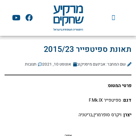
ילוג
תוכן
Y
F
o
a
u
c
t
e
u
b
תאונת ספיטפייר 2015/23
b
o
e
o
שם המחבר: אבינעם מיסניקוב
אוגוסט 10, 2021
k
תגובות
פרטי המטוס
:
דגם
: ספיטפייר F.Mk.IX
יצרן
: ויקרס סופרמרין,בריטניה