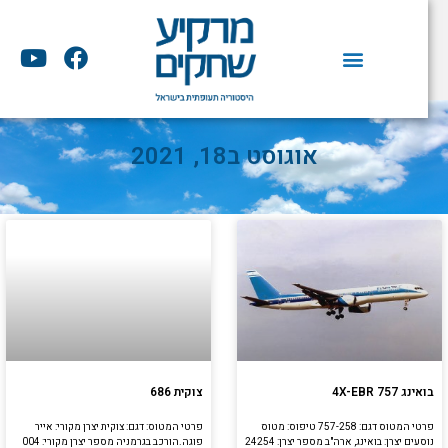
וג
וכן
Y
F
o
a
u
c
t
e
u
b
אוגוסט ב18, 2021
b
o
e
o
k
בואינג 757 4X-EBR
צוקית 686
פרטי המטוס דגם: 757-258 טיפוס: מטוס
פרטי המטוס: דגם: צוקית יצרן מקורי: אייר
נוסעים יצרן: בואינג, ארה"ב מספר יצרן: 24254
פוגה.הורכב בגרמניה מספר יצרן מקורי: 004