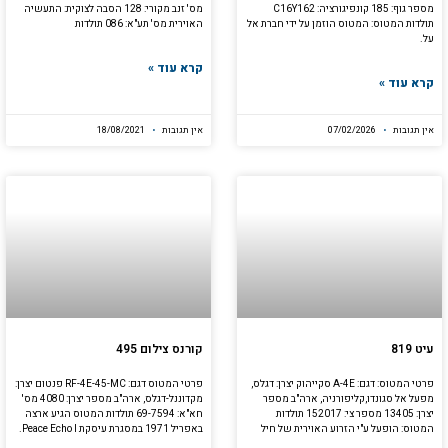
מספר גוף: 185 קונפיגורציה: C16Y162
מס' זנב מקורי: 128 הסבה לצוקית: התעשיה
תולדות המטוס: המטוס הוזמן על ידי חברת אל
האוירית מס' תע"א: 086 תולדות
על.
קרא עוד »
קרא עוד »
אין תגובות
07/02/2026
אין תגובות
18/08/2021
עיט 819
קורנס צילום 495
פרטי המטוס: דגם: A-4E סקייהוק יצרן: דגלס,
פרטי המטוס דגם: RF-4E-45-MC פנטום יצרן:
מפעל אל סגונדו,קליפורניה, ארה"ב מספר
מקדוננל-דגלס, ארה"ב מספר יצרן: 4080 מס'
יצרן: 13405 מספר צי: 152017 תולדות
חא"א: 69-7594 תולדות המטוס הגיע ארצה
המטוס: הופעל ע"י הזרוע האוירית של חיל
באפריל 1971 במסגרת עיסקת Peace Echo I.