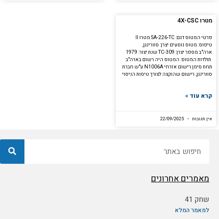
מטרו 4X-CSC
פרטי המטוס דגם: SA-226-TC מטרו II
טיפוס: מטוס נוסעים יצרן: סוורינגן,
ארה"ב מספר יצרן: TC-309 שנת יצור: 1979
תולדות המטוס: המטוס היה רשום בארה"ב
תחת סימן רישום אזרחי N1006A ע"ש חברת
סוורינגן, רישום שהוקצה לצורך טיסות הניסוי
קרא עוד »
אין תגובות
22/09/2025
חיפוש
מאמרים אחרונים
שחק 41
למאמר המלא