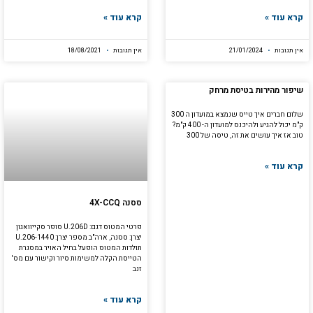
קרא עוד »
קרא עוד »
אין תגובות
21/01/2024
אין תגובות
18/08/2021
שיפור מהירות בטיסת מרחק
שלום חברים איך טייס שנמצא במועדון ה 300
ק"מ יכול להגיע ולהיכנס למועדון ה- 400 ק"מ?
טוב אז איך עושים את זה, טיסה של 300
קרא עוד »
ססנה 4X-CCQ
פרטי המטוס דגם: U.206D סופר סקייוואגון
יצרן: ססנה, ארה"ב מספר יצרן: U.206-1440
תולדות המטוס הופעל בחיל האויר במסגרת
הטייסת הקלה למשימות סיור וקישור עם מס'
זנב
קרא עוד »