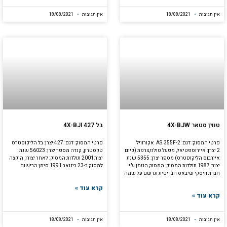
אין תגובות
18/08/2021
אין תגובות
18/08/2021
טווין סטאר 4X-BJW
בל 4X-BJI 427
פרטי המסוק: דגם: AS.355F-2 אקורוויל
פרטי המסוק: דגם: 427 יצרן: בל הליקופטרס
2 יצרן: איירוספטיאל, מפעל טולוז,צרפת (כיום
טקסטרון, קנדה מספר יצרן: 56023 שנת
איירבוס הליקופטרס) מספר יצרן: 5355 שנת
יצור:2001 תולדות המסוק: לאחר יצורו, הוקצה
יצור: 1987 תולדות המסוק: המסוק הוזמן ע"י
למסוק ב-23 בינואר 1991 סימן הרישום
חברת וויסקי שיבאס הבריטית ונרשם על שמה
קרא עוד »
קרא עוד »
אין תגובות
18/08/2021
אין תגובות
18/08/2021