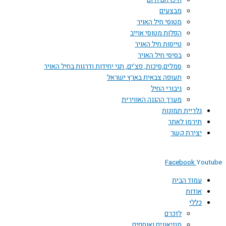
היכן הם היום
מבצעים
מטוסי חיל האויר
הפלות מטוסי אוייב
טייסות חיל האויר
בסיסי חיל האויר
סמלים,סיכות, פצ'ים, תגי יחידות ודרגות בחיל האויר
תעופה צבאית בארץ ישראל
גיבורי החיל
מערך ההגנה האווירית
גלריית תמונות
תירמו לאתר
יצירת קשר
Facebook
You
עמוד הבית
אודות
כללי
לזכרם
מוזיאונים ואוספים