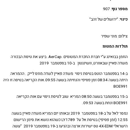
 גוף
: 907
: "ירושלים של זהב"
: מוני שפיר
ות המטוס
:
הוזמן בבואינג ע"י חברת החכרת המטוסים .AerCap. ביצע את טיסת הבכורה
איין שבאוורט, וושינגטון ב-10 בספטמבר 2019
ב-14 בספטמבר הוטס בטיסת ניסוי משדה פאיין לשדה מוזס לייק . ההמראה
היתה בשעה 08:34 זמן פסיפי והנחיתה בשעה 09:55.אות הקריאה בטיסה זו היה
BOE
ב-15 בספטמבר בשעה 08:50 המריא שוב לטיסת ניסוי עם אות הקריאה
בשעה 09:53.
נמסר לאל על ב-18 בספטמבר 2019 ובאותו יום המריא משדה פאיין בשעה
12:55 (זמן פסיפי) בטיסת אל על LY1789 כשהוא נושא את סימן הרישום
הישראלי 4X-EDM טס ישירות ארצה ובהגיעו ב-19 בספטמבר 2019 "עשה