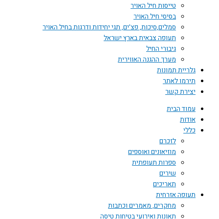
טייסות חיל האויר
בסיסי חיל האויר
סמלים,סיכות, פצ'ים, תגי יחידות ודרגות בחיל האויר
תעופה צבאית בארץ ישראל
גיבורי החיל
מערך ההגנה האווירית
גלריית תמונות
תירמו לאתר
יצירת קשר
עמוד הבית
אודות
כללי
לזכרם
מוזיאונים ואוספים
ספרות תעופתית
שירים
תאריכים
תעופה אזרחית
מחקרים, מאמרים וכתבות
תאונות ואירועי בטיחות טיסה