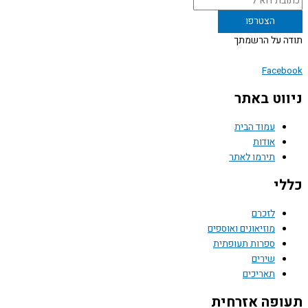
 על הרשמתך
Face
וט באתר
עמוד הבית
אודות
תירמו לאתר
י
לזכרם
מוזיאונים ואוספים
ספרות תעופתית
שירים
תאריכים
פה אזרחית