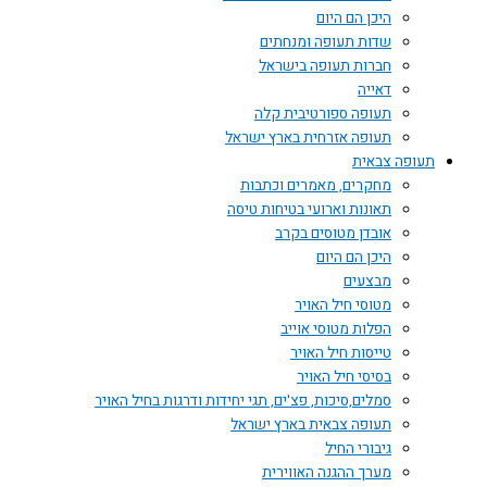
היכן הם היום
שדות תעופה ומנחתים
חברות תעופה בישראל
דאייה
תעופה ספורטיבית קלה
תעופה אזרחית בארץ ישראל
תעופה צבאית
מחקרים, מאמרים וכתבות
תאונות וארועי בטיחות טיסה
אובדן מטוסים בקרב
היכן הם היום
מבצעים
מטוסי חיל האויר
הפלות מטוסי אוייב
טייסות חיל האויר
בסיסי חיל האויר
סמלים,סיכות, פצ'ים, תגי יחידות ודרגות בחיל האויר
תעופה צבאית בארץ ישראל
גיבורי החיל
מערך ההגנה האווירית