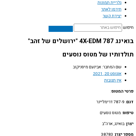
גלריית תמונות
תירמו לאתר
יצירת קשר
ש
4X-E "ירושלים של זהב"
דותיו של מטוס נוסעים
שם המחבר: אבינעם מיסניקוב
אוגוסט 20, 2021
אין תגובות
 המטוס
:
: 787-9 דרימליינר
ס
: מטוס נוסעים
: בואינג, ארה"ב
 יצרן
: 38783