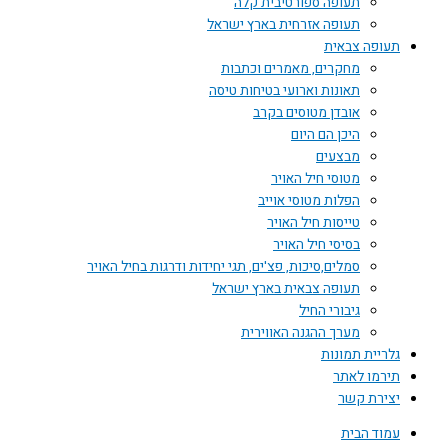
תעופה ספורטיבית קלה
תעופה אזרחית בארץ ישראל
תעופה צבאית
מחקרים, מאמרים וכתבות
תאונות וארועי בטיחות טיסה
אובדן מטוסים בקרב
היכן הם היום
מבצעים
מטוסי חיל האויר
הפלות מטוסי אוייב
טייסות חיל האויר
בסיסי חיל האויר
סמלים,סיכות, פצ'ים, תגי יחידות ודרגות בחיל האויר
תעופה צבאית בארץ ישראל
גיבורי החיל
מערך ההגנה האווירית
גלריית תמונות
תירמו לאתר
יצירת קשר
עמוד הבית