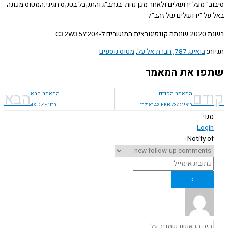
ב" מעל ירושלים ולאחר מכן נחת בנתב"ג והתקבל בטקס חגיגי.המטוס מכונה
על "ירושלים של זהב"/
ם ל-C32W35Y204.
ת:
בואינג 787
,
חברת אל על
,
מטוס נוסעים
ו את המאמר
דם
הבא
המאמר הקודם
המאמר הבא
בואינג 4X-EKB 737 "אילת"
ברון 4X-DZF
נוי
Logi
Notify o