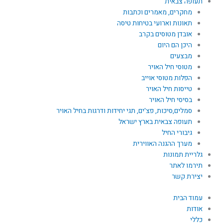
תעופה צבאית
מחקרים, מאמרים וכתבות
תאונות וארועי בטיחות טיסה
אובדן מטוסים בקרב
היכן הם היום
מבצעים
מטוסי חיל האויר
הפלות מטוסי אוייב
טייסות חיל האויר
בסיסי חיל האויר
סמלים,סיכות, פצ'ים, תגי יחידות ודרגות בחיל האויר
תעופה צבאית בארץ ישראל
גיבורי החיל
מערך ההגנה האווירית
גלריית תמונות
תירמו לאתר
יצירת קשר
עמוד הבית
אודות
כללי