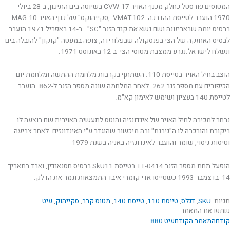
המטוסים פורסטל כחלק מכנף האויר CVW-17 בשיוטה בים התיכון, ב-28 ביולי
1970 הועבר לטייסת ההדרכה VMAT-102 ,סקייהוקס" של כנף האויר MAG-10
בבסיס יומה שבאריזונה ושם נשא את קוד הזנב "SC" . ב-14 באפריל 1971 הועבר
לבסיס האחזקה של הצי בפנסקולה שבפלורידה, צופה במעטה "קוקון" להובלה בים
ונשלח לישראל.נגרע ממצבת מטוסי הצי ב-12 באוגוסט 1971.
הוצב בחיל האויר בטייסת 110. השתתף בקרבות מלחמת ההתשה ומלחמת יום
הכיפורים עם מספר זנב 262. לאחר המלחמה שונה מספר הזנב ל-862. הועבר
לטייסת 140 בעציון ושימש לאימון קא"מ.
נבחר למכירה לחיל האויר של אינדונזיה והוטס לתעשיה האוירית שם בוצעה לו
ביקורת והורכבה לו ה"גיבנת" ובה מיכשור שהוגדר ע"י האינדונזים. לאחר צביעה
וטיסות ניסוי, שומר והועבר לאינדונזיה באניה בשנת 1979
הופעל תחת מספר הזנב 0414-TT בטייסת SkU11 בבסיס חסנאודין, ואבד בתאריך
14 בדצמבר 1993 כשטייסו אדי קומרי איבד התמצאות וגמר את הדלק.
תגיות:
SKU
,
דגלס
,
טייסת 110
,
טייסת 140
,
מטוס קרב
,
סקייהוק
,
עיט
שתפו את המאמר
קודם
המאמר הקודם
עיט 880