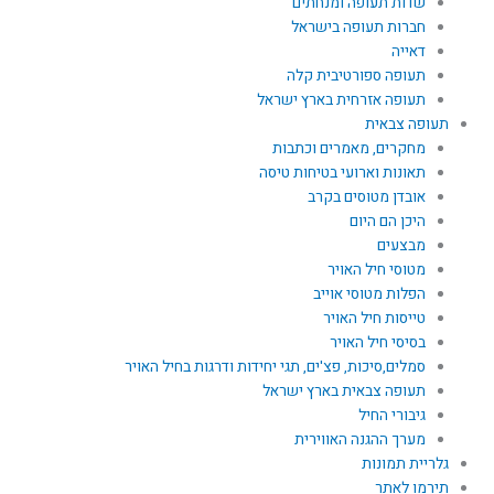
שדות תעופה ומנחתים
חברות תעופה בישראל
דאייה
תעופה ספורטיבית קלה
תעופה אזרחית בארץ ישראל
תעופה צבאית
מחקרים, מאמרים וכתבות
תאונות וארועי בטיחות טיסה
אובדן מטוסים בקרב
היכן הם היום
מבצעים
מטוסי חיל האויר
הפלות מטוסי אוייב
טייסות חיל האויר
בסיסי חיל האויר
סמלים,סיכות, פצ'ים, תגי יחידות ודרגות בחיל האויר
תעופה צבאית בארץ ישראל
גיבורי החיל
מערך ההגנה האווירית
גלריית תמונות
תירמו לאתר