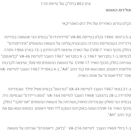
עיט 862 בדת"ק של טייסת 110
תולדות המטוס
:
נקלט בזרוע האוירית של חיל הים האמריקאי
ב-5 בינואר 1966 נקלט בטייסת VA-86 "סיידווינדרס" בבסיס הצי אושאנה במדינת
וירג'יניה.כשהטייסת הוכרזה כמבצעית,עלתה על נושאת המטוסים "אינדיפנדנס"
כחלק מכנף האויר CVW-7 של האניה שיצאה לים התיכון ב-13 במרץ 1966 וחזרה
לבסיסה ב-1 בפברואר 1967.ב- 9 בפברואר 1967 הועבר לטייסת VA-46 "קלאנסמן"
שהיתה כחלק מכנף האויר CVW-17 על נושאת המטוסים פורסטל, שיצאה לקרבות
מלחמת ויאטנם, ושם נשא את קוד הזנב "AA", ב-4 באפריל 1967 הועבר לטייסת VA-
106 "גלדיאטורס" על אותה האניה.
ב-31 במאי 1967 הועבר לטייסת VA-44 "הורנטס" בבסיס ססיל פילד שבמדינת
פלורידה.ב-28 בדצמבר 1968 הועבר לטייסת VA-164 "גוסט ריידרס" שבסיסה היה
בבסיס הצי פאלון שבמדינת נוואדה,ושהיתה על נושאת המטוסים "אוריסקני" כחלק
מכנף האויר CVW-16 ושטה באוקינוס השקט ליד חופי ויאטנם. המטוס נשא שם את
קוד הזנב "AH".
ב-1 ביולי 1969 הועבר לטייסת VA-216 "בלאק דיאמונדס" שהיתה על נושאת