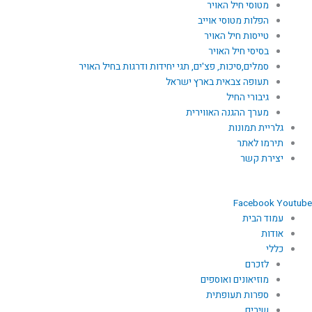
מטוסי חיל האויר
הפלות מטוסי אוייב
טייסות חיל האויר
בסיסי חיל האויר
סמלים,סיכות, פצ'ים, תגי יחידות ודרגות בחיל האויר
תעופה צבאית בארץ ישראל
גיבורי החיל
מערך ההגנה האווירית
גלריית תמונות
תירמו לאתר
יצירת קשר
Facebook
Youtube
עמוד הבית
אודות
כללי
לזכרם
מוזיאונים ואוספים
ספרות תעופתית
שירים