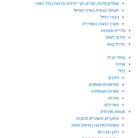
סמלים,סיכות, פצ'ים, תגי יחידות ודרגות בחיל האויר
תעופה צבאית בארץ ישראל
גיבורי החיל
מערך ההגנה האווירית
גלריית תמונות
תירמו לאתר
יצירת קשר
עמוד הבית
אודות
כללי
לזכרם
מוזיאונים ואוספים
ספרות תעופתית
שירים
תאריכים
תעופה אזרחית
מחקרים, מאמרים וכתבות
תאונות ואירועי בטיחות טיסה
היכן הם היום