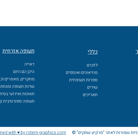
תעופה אזרחית
ר
כללי
דאייה
לזכרם
היכן הם היום
מוזיאונים ואוספים
מחקרים, מאמרים וכ
ספרות תעופתית
שדות תעופה ומנחתי
שירים
תאונות ואירועי בטיח
תאריכים
תעופה ספורטיבית ק
ויות שמורות לאתר "מרקיע שחקים" ©
ned with ♥ by rotem-graphics.com