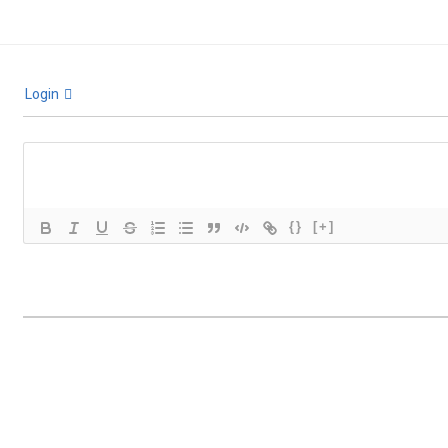
Login
{}
[+]