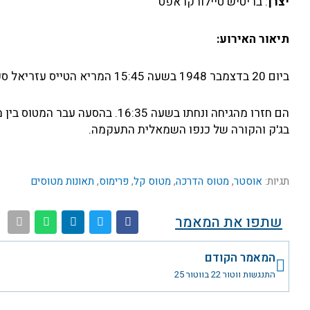
יצרן
: בריטיש טיילורקראפט
תיאור האירוע:
ביום 20 בדצמבר 1948 בשעה 15:45 המריא הטייס עזריאל ספיבק עם אוסטר 0108 מעקרון לטיסת אימון עם המדריך אהרון בירם.
הם חזרו מהגיחה ונחתו בשעה 6:35
בג'ק והקורה של כנפו השמאלית התעקמה.
תגיות:
אוסטר
,
מטוס הדרכה
,
מטוס קל
,
פרימוס
,
תאונות מטוסים
שתפו את המאמר
קודם
המאמר הקודם
התנגשות ווטור 22 בווטור 25