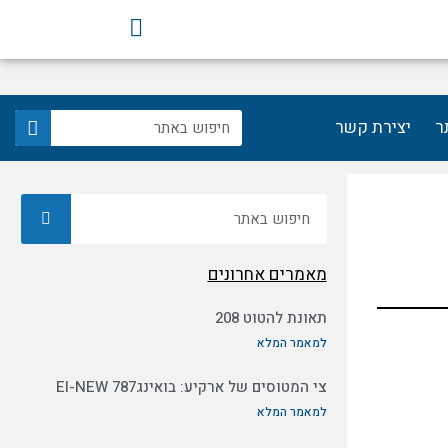
F
a
c
e
b
חיפוש
ר
יצירת קשר
o
o
k
חיפוש
מאמרים אחרונים
תאונת להטוט 208
למאמר המלא
צי המטוסים של ארקיע: בואינג787 EI-NEW
למאמר המלא