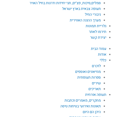
סמלים,סיכות, פצ'ים, תגי יחידות ודרגות בחיל האויר
תעופה צבאית בארץ ישראל
גיבורי החיל
מערך ההגנה האווירית
גלריית תמונות
תירמו לאתר
יצירת קשר
עמוד הבית
אודות
כללי
לזכרם
מוזיאונים ואוספים
ספרות תעופתית
שירים
תאריכים
תעופה אזרחית
מחקרים, מאמרים וכתבות
תאונות ואירועי בטיחות טיסה
היכן הם היום