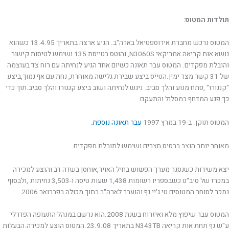
תולדות המטוס
:
המטוס נרכש מחברת אירוספטיאל בארה"ב. הגיע ארצה בתאריך 13.4.95 כשהוא
נושא אות קריאה אמריקאי N3060S, והוטס בטייסת 135 ושימש לטיסות קישור
והובלת מפקדים. המטוס עבר תאונה כשיום אחד הגיע לנחיתה עם רוח צד בעוצמה
של 31 קשר מצד ימין.הטייס ביצע שבירת גלישה מאוחרת, נחת עם אף נמוך,ביצע
"קנגורו" ,פתח מנוע והלך סביב. ניגש לנחיתה ושוב ביצע קנגורו והלך סביב.תוך כדי
כך פגע המדחף במסלול והתעקם.
המטוס תוקן. ב-19 במרץ 1997
עבר תאונה נוספת
.
מאוחר יותר הוצב בבסיס חצרים ושימש לתובלת מפקדים.
יצא משירות כשנסגר מערך הפשוש בחיל האויר,אוחסן בשדה דב והוצע למכירה
במכרז של סיב"ט כשבספריו רשומות 1,438 שעות טיסה ו-3,503 נחיתות.,ולבסוף
נמכר לסוחר המטוסים טי ג'יי נף והועבר לארה"ב בתוך מכולה בפברואר 2006.
המטוס עבר שיפוץ מלא ואיזרוח בשנת 2008.הוא נרשם במנהל התעופה הפדרלי
ע"ש נף תחת אות קריאה N343TB בתאריך 23.9.08.המטוס הוצע למכירה.הבעלות