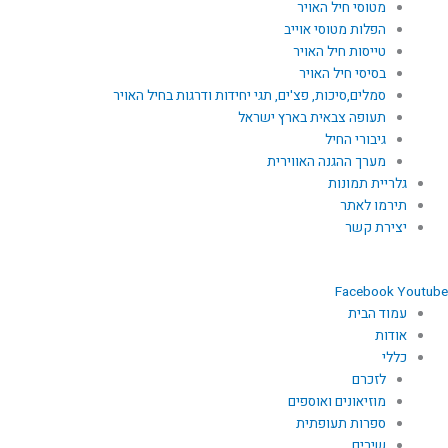
מטוסי חיל האויר
הפלות מטוסי אוייב
טייסות חיל האויר
בסיסי חיל האויר
סמלים,סיכות, פצ'ים, תגי יחידות ודרגות בחיל האויר
תעופה צבאית בארץ ישראל
גיבורי החיל
מערך ההגנה האווירית
גלריית תמונות
תירמו לאתר
יצירת קשר
Facebook
Youtube
עמוד הבית
אודות
כללי
לזכרם
מוזיאונים ואוספים
ספרות תעופתית
שירים