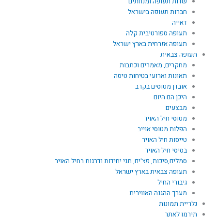
שדות תעופה ומנחתים
חברות תעופה בישראל
דאייה
תעופה ספורטיבית קלה
תעופה אזרחית בארץ ישראל
תעופה צבאית
מחקרים, מאמרים וכתבות
תאונות וארועי בטיחות טיסה
אובדן מטוסים בקרב
היכן הם היום
מבצעים
מטוסי חיל האויר
הפלות מטוסי אוייב
טייסות חיל האויר
בסיסי חיל האויר
סמלים,סיכות, פצ'ים, תגי יחידות ודרגות בחיל האויר
תעופה צבאית בארץ ישראל
גיבורי החיל
מערך ההגנה האווירית
גלריית תמונות
תירמו לאתר