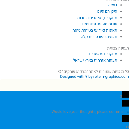
דאייה
היכן הם היום
מחקרים, מאמרים וכתבות
שדות תעופה ומנחתים
תאונות ואירועי בטיחות טיסה
תעופה ספורטיבית קלה
תעופה צבאית
מחקרים ומאמרים
תעופה אזרחית בארץ ישראל
כל הזכויות שמורות לאתר "מרקיע שחקים" ©
Designed with ♥ by rotem-graphics.com
0
Would love your thoughts, please comment.
x
)
(