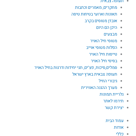
תעופה צבאית
מחקרים, מאמרים וכתבות
תאונות וארועי בטיחות טיסה
אובדן מטוסים בקרב
היכן הם היום
מבצעים
מטוסי חיל האויר
הפלות מטוסי אוייב
טייסות חיל האויר
בסיסי חיל האויר
סמלים,סיכות, פצ'ים, תגי יחידות ודרגות בחיל האויר
תעופה צבאית בארץ ישראל
גיבורי החיל
מערך ההגנה האווירית
גלריית תמונות
תירמו לאתר
יצירת קשר
עמוד הבית
אודות
כללי