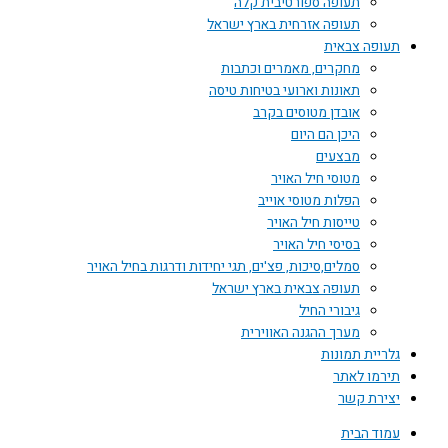
תעופה ספורטיבית קלה
תעופה אזרחית בארץ ישראל
תעופה צבאית
מחקרים, מאמרים וכתבות
תאונות וארועי בטיחות טיסה
אובדן מטוסים בקרב
היכן הם היום
מבצעים
מטוסי חיל האויר
הפלות מטוסי אוייב
טייסות חיל האויר
בסיסי חיל האויר
סמלים,סיכות, פצ'ים, תגי יחידות ודרגות בחיל האויר
תעופה צבאית בארץ ישראל
גיבורי החיל
מערך ההגנה האווירית
גלריית תמונות
תירמו לאתר
יצירת קשר
עמוד הבית