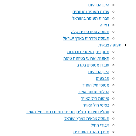
היכן הם היום
שדות תעופה ומנחתים
חברות תעופה בישראל
דאייה
תעופה ספורטיבית קלה
תעופה אזרחית בארץ ישראל
תעופה צבאית
מחקרים, מאמרים וכתבות
תאונות וארועי בטיחות טיסה
אובדן מטוסים בקרב
היכן הם היום
מבצעים
מטוסי חיל האויר
הפלות מטוסי אוייב
טייסות חיל האויר
בסיסי חיל האויר
סמלים,סיכות, פצ'ים, תגי יחידות ודרגות בחיל האויר
תעופה צבאית בארץ ישראל
גיבורי החיל
מערך ההגנה האווירית