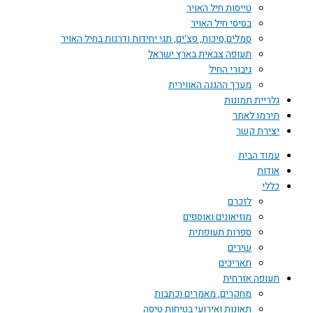
טייסות חיל האויר
בסיסי חיל האויר
סמלים,סיכות, פצ'ים, תגי יחידות ודרגות בחיל האויר
תעופה צבאית בארץ ישראל
גיבורי החיל
מערך ההגנה האווירית
גלריית תמונות
תירמו לאתר
יצירת קשר
עמוד הבית
אודות
כללי
לזכרם
מוזיאונים ואוספים
ספרות תעופתית
שירים
תאריכים
תעופה אזרחית
מחקרים, מאמרים וכתבות
תאונות ואירועי בטיחות טיסה