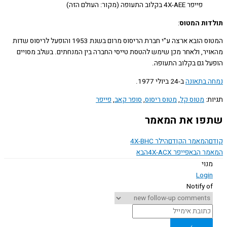
פייפר 4X-AEE בקלוב התעופה (מקור: העולם הזה)
ות המטוס
:
המטוס הובא ארצה ע"י חברת הריסוס מרום בשנת 1953 והופעל לריסוס שדות
יר, ולאחר מכן שימש להטסת טייסי החברה בין המנחתים. בשלב מסויים
ל גם בקלוב התעופה.
 בתאונה
ב-24 ביולי 1977.
ת:
מטוס קל
,
מטוס ריסוס
,
סופר קאב
,
פייפר
ו את המאמר
המאמר הקודם
הילר 4X-BHC
ר הבא
פייפר 4X-ACX
הבא
נוי
Logi
Notify o