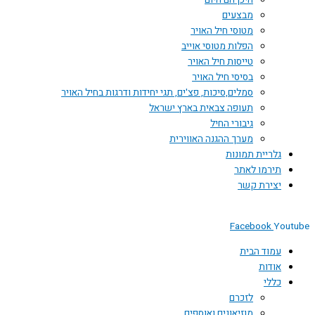
היכן הם היום
מבצעים
מטוסי חיל האויר
הפלות מטוסי אוייב
טייסות חיל האויר
בסיסי חיל האויר
סמלים,סיכות, פצ'ים, תגי יחידות ודרגות בחיל האויר
תעופה צבאית בארץ ישראל
גיבורי החיל
מערך ההגנה האווירית
גלריית תמונות
תירמו לאתר
יצירת קשר
Facebook
You
עמוד הבית
אודות
כללי
לזכרם
מוזיאונים ואוספים