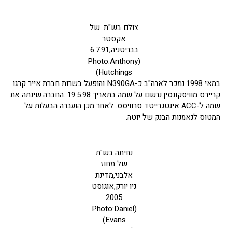
צולם בש"ת של
אקסטר
בבריטניה,6.7.91
(Photo:Anthony
Hutchings)
במאי 1998 נמכר לארה"ב כ-N390GA והופעל בשרות חברת אייר קרגו
קריירס מוויסקונסין.נרשם על שמה בתאריך 19.5.98 .החברה שינתה את
שמה ל-ACC אינטגרייטד סרוויסס. לאחר מכן הועברה הבעלות על
המטוס לנאמנות הבנק של יוטה.
נחיתה בש"ת
של מחוז
אלבני,מדינת
ניו יורק,אוגוסט
2005
(Photo:Daniel
Evans)