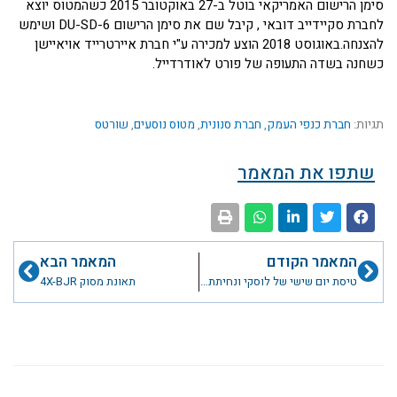
סימן הרישום האמריקאי בוטל ב-27 באוקטובר 2015 כשהמטוס יוצא
לחברת סקיידייב דובאי , קיבל שם את סימן הרישום DU-SD-6 ושימש
להצנחה.באוגוסט 2018 הוצע למכירה ע"י חברת איירטרייד אויאיישן
כשחנה בשדה התעופה של פורט לאודרדייל.
תגיות:
חברת כנפי העמק
,
חברת סנונית
,
מטוס נוסעים
,
שורטס
שתפו את המאמר
קודם
הבא
המאמר הקודם
המאמר הבא
טיסת יום שישי של לוסקי ונחיתת חוץ
תאונת מסוק 4X-BJR