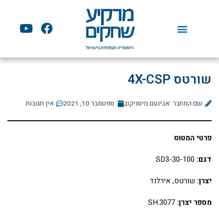
ילוג
תוכן
Y
F
o
a
u
c
t
e
u
b
שורטס 4X-CSP
b
o
e
o
שם המחבר: אבינעם מיסניקוב
ספטמבר 10, 2021
k
אין תגובות
פרטי המטוס
דגם:
SD3-30-100
יצרן:
שורטס, אירלנד
מספר יצרן:
SH.3077