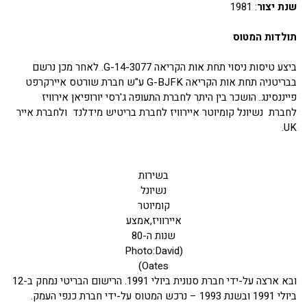
שנת יצור
: 1981
תולדות המטוס
ביצע טיסות ניסוי תחת אות הקריאה G-14-3077. לאחר מכן נרשם
בבריטניה תחת אות הקריאה G-BJFK ע"ש חברת שורטס איירקרפט
פייננסינג. הושכר בין היתר לחברת התעופה ג'רסי יורופיאן אירוויז
לחברת נשיונל קומיוטר איירוויז לחברת בריטיש מידלנד ולחברת אייר
UK.
בשירות
נשיונל
קומיוטר
איירוויז,אמצע
שנות ה-80
(Photo:David
Oates)
ובא ארצה על-ידי חברת סנונית ביולי 1991. הרישום הבריטי נמחק ב-12
ביולי 1991 ובשנת 1993 – נרכש המטוס על-ידי חברת כנפי העמק.