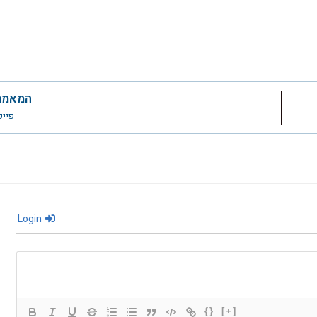
המאמר
פייפר 
Login
{}
[+]