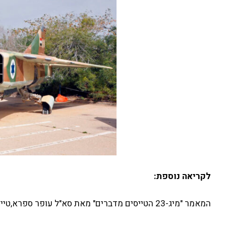
לקריאה נוספת:
המאמר "מיג-23 הטייסים מדברים" מאת סא"ל עופר ספרא,טייס הניסוי של המיג-ביטאון חיל האויר מס' 73,אפריל 1990