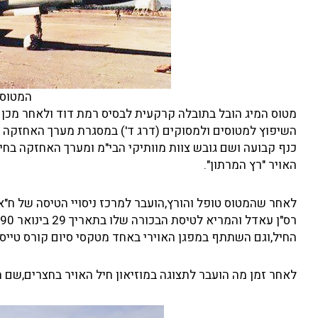
המטוס 
מטוס המיג הובל בתובלה קרקעית לבסיס רמת דוד ולאחר מכן ה
השיפוץ למטוסים ולמסוקים (דרג ד') במסגרת מערך האחזקה 
כנף קבועה ושם גובש צוות מוותיקי הבי"מ ומערך האחזקה בח
האויר "רץ המרתון".
לאחר שהמטוס טופל והורץ,הועבר למרכז ניסויי הטיסה של ח"א
החיל,וגם השתתף במפגן האוירי באחד מטקסי סיום קורס טייס
לאחר זמן מה הועבר לתצוגה במוזיאון חיל האויר בחצרים,שם ה