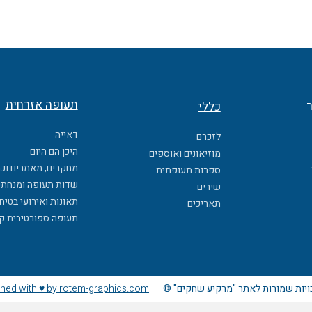
תעופה אזרחית
ר
כללי
דאייה
לזכרם
היכן הם היום
מוזיאונים ואוספים
מחקרים, מאמרים וכ
ספרות תעופתית
שדות תעופה ומנחתי
שירים
תאונות ואירועי בטיח
תאריכים
תעופה ספורטיבית ק
ויות שמורות לאתר "מרקיע שחקים" ©
ned with ♥ by rotem-graphics.com