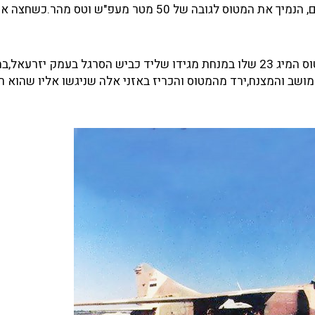
הוא הפנה את מטוסו לעבר גבול ישראל וכשהוא מודע לאמ"טים, הנמיך את המטוס לגובה של 50 מטר מעפ"ש 
כ-20 דקות לאחר ההמראה,בשעה 11:10, הנחית עאדל את מטוס המיג 23 שלו במנחת מגידו שליד כביש הסרגל בעמק 
שב והמצנח,ירד מהמטוס והכריז באזני אלה שניגשו אליו שהוא ר