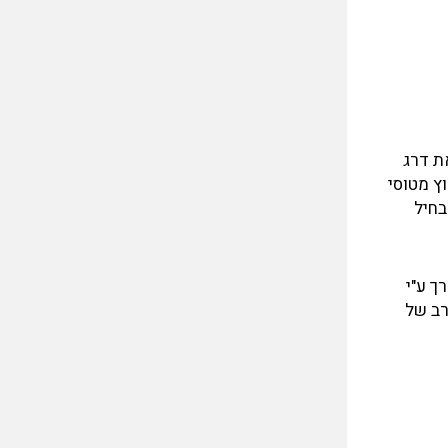
ת דרג
ץ מטוסי
בחיל
ך ע"י
ול מטוסי הקרב של