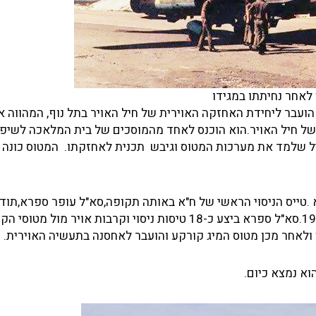
לאחר נחיתתו במגידו
ועבר ליחידת האחזקה האוירית של חיל האויר בתל נוף, המהווה א
של חיל האויר.הוא הוכנס לאחד מהמוסכים של בית המלאכה לשיפו
יל שלמד את מערכות המטוס וגיבש תכנית לאחזקתו. המטוס כונה 
 .טייס הניסוי הראשי של ח"א באותה תקופה,סא"ל עופר ספרא,תודר
רס"ן עאדל והמריא לטיסת הבכורה שלו בתאריך 29 בינואר 1990.סא"ל ספרא ביצע כ-18 טיסות ניסוי וקרבות אויר מ
 ולאחר מכן מטוס המיג קורקע והועבר לאחסנה בתעשיה האוירית.
וא נמצא כיום.