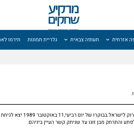
ה אזרחית
תעופה צבאית
גלריית תמונות
תירמו לא
ת
טייס חיל האויר הסורי,רס"ן בסאם עאדל בן ה-34 גמר אומר לערוק לישראל.בבוקר
פתע והתרחק מבן זוגו עד שניתק קשר העיין ביניהם.