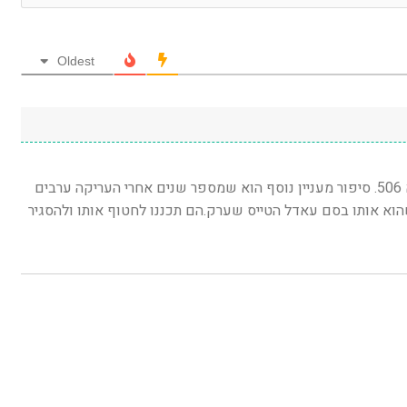
Oldest
המקרה זכור לי היטב כבעל תפקיד ביב"א 506. סיפור מעניין נוסף הוא שמספר שנים אחרי העריקה ערבים
וא אותו בסם עאדל הטייס שערק.הם תכננו לחטוף אותו ולהסגיר