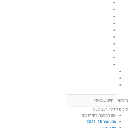
היכן הם היום
מבצעים
מטוסי חיל האויר
הפלות מטוסי אוייב
טייסות חיל האויר
בסיסי חיל האויר
סמלים,סיכות, פצ'ים, תגי יחידות ודרגות בחיל האויר
תעופה צבאית בארץ ישראל
גיבורי החיל
מערך ההגנה האווירית
גלריית תמונות
תירמו לאתר
יצירת קשר
חיפוש
סיכום ליגת OLC 2017
שם המחבר: רפי לוסקי
ספטמבר 28, 2021