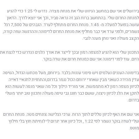
בירושלים אני שם במחשב הניווט שלי את מנחת מצדה. נדרש לי 1:25 כדי להגיע
למנחת החרום שלי. בהתחשב ברוח הגב זה נראה סביר, וכך אני יוצא לדרך. הדאון
עושה בפועל למעלה מ- 1:45. מנחת החרום מתחלף לערד. הגבהים של 7,500 רגל
נשמרים, ולפני ערד אני כבר מחליף את מנחת החרום לדימונה וההרגשה שזה קורה,
הקצב מעולה ואני נותן מענה לגבי.
התכנון שלי הוא להגיע למצפה רמון ובכך לייצר את אורך הלגים הנדרש כדי לנצח את
היום. עוד לפני דימונה אני שם כמנחת חרום את שדה בוקר.
בדימונה העננים נעלמים ויש סימני עננות בלבד. בירוחם, מעל מכתש הגדול, הטיסה
עדין מהירה כשאני מבין שאחרי ירוחם הכול נגמר בדרום,והתחזית לתנאיי דאייה
לכיוון מצפה רמון לא מתממשת. אני מוריד הילוך וכל מה שאני מנסה לעשות הוא
לתקן את הלג לכיוון ניצנה, ששם כבר חוגג גבי טיסה מעולה ותכנון טוב יותר משלי
בדרום.
אני שם את האף לכיוון טללים לתוך הרוח. ערכי הגלישה צונחים מטה. מנחת החרום
שלי לשדה בוקר נשמר לפי 1:22 , וכל כיוון אחר יגרום לי לנחיתת חוץ בלי חילוץ
מוטס.