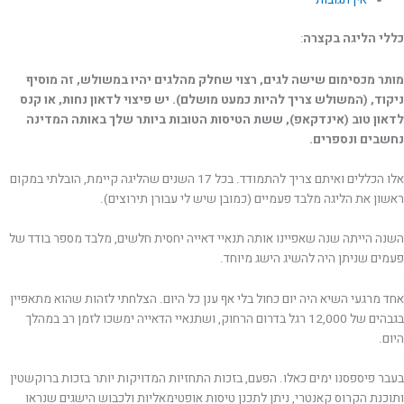
אין תגובות
כללי הליגה בקצרה
:
מותר מכסימום שישה לגים, רצוי שחלק מהלגים יהיו במשולש, זה מוסיף
ניקוד, (המשולש צריך להיות כמעט מושלם). יש פיצוי לדאון נחות, או קנס
לדאון טוב (אינדקאפ), ששת הטיסות הטובות ביותר שלך באותה המדינה
נחשבים ונספרים.
אלו הכללים ואיתם צריך להתמודד. בכל 17 השנים שהליגה קיימת, הובלתי במקום
ראשון את הליגה מלבד פעמיים (כמובן שיש לי עבורן תירוצים).
השנה הייתה שנה שאפיינו אותה תנאיי דאייה יחסית חלשים, מלבד מספר בודד של
פעמים שניתן היה להשיג הישג מיוחד.
אחד מרגעי השיא היה יום כחול בלי אף ענן כל היום. הצלחתי לזהות שהוא מתאפיין
בגבהים של 12,000 רגל בדרום הרחוק, ושתנאיי הדאייה ימשכו לזמן רב במהלך
היום.
בעבר פיספסנו ימים כאלו. הפעם, בזכות התחזיות המדויקות יותר בזכות ברוקשטין
ותוכנת הקרוס קאנטרי, ניתן לתכנן טיסות אופטימאליות ולכבוש הישגים שנראו