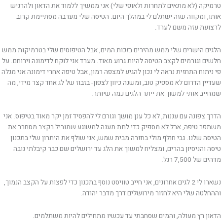
טרמיקה (לא מתאים לתחרות ולאופי שלי) אני ממשיך ללמוד את הדאון ולהרגיש
אותו, ומקווה שזה ישתלם לי במהלך היום. הטיסה שלי מערבה מסתיימת קרוב
לרצועת עזה משם לערד.
הלגים הישרים שלי ממש מהירים בזכות המים, אבל הטיפוסים שלי בטרמיקות ממש
חלשים וגורמים לקצב הטיסה להיות גרוע מאוד. מערד אני לוקח לדימונה וירוחם. על
פי ניתוח התחזית נראה לי נכון להגיע למצפה רמון, אבל טיפה אחרי דימונה אני מגלה
שעדיין הדרום לא מספיק טוב, ומשנה כיוון לצפון- בזבוז של לג אחד קצר מידי, מה
שמחייב אותי למשוך את ייתר הלגים כמה שיותר.
הדרך צפונה עם עננות, לא כל ענן מושך וגורם לי להפסיד זמן יקר מאוד בטיפוס. אני
משתפר טיפה, אבל לא מספיק כדי לתת מענה למשוגע שמוביל בקצב מסחרר את
הטיסה שלנו. גבי חולף מולי בחזרה מבית שמש, אני שולף את היתרון שלי בתכנון
טיסה והניסיון בהרים, ומצליח למשוך את הלג עד ירושלים שם כבר קיבלתי גובה
מדהים של 7,500 רגל.
נשארו לי 2 לגים אחרונים, אני חייב טוויסט נוסף בתכנון כדי לפצות על הקצב הנמוך,
וההחלטה שלי היא לחזור מירושלים דרך מדבר יהודה.
הדאון רץ מעולה, והמים שסחבתי עד עכשיו מתחילים להיות משתלמים.