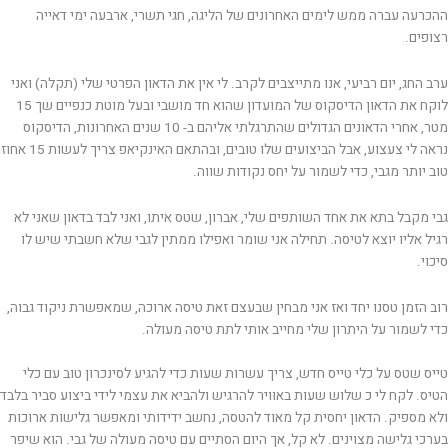
ההכרעה עברה ממש לימים האחרונים של הליגה, חגי תשרי, ארבעה ימי דאייה
רצופים.
ערב החג, יום רביעי, אנו מתייצבים לקרב. לי אין את הדאון הפרטי שלי (תקלה) ואני
לוקח את הדאון הדיסקוס של המועדון שהוא חד מושבי ובעל מוטת כנפיים שך 15
מטר, אחרי הדאונים הגדולים שהתרגלתי אליהם ב- 10 שנים האחרונות, הדיסקוס
נראה לי צעצוע, אבל הביצועים שלו טובים, ובהתאם האינקיאפ צריך לעשות 15 אחוז
טוב יותר מגבי, כדי לשמור על יחס נקודות שווה.
גבי מקבל בתא את אחד השותפים שלי, אברון, שטס איתו, ואני לבד בדאון שאני לא
רגיל אליו יוצא לטיסה. תחילה אני שומר ואפילו ממתין לגבי שלא חשבתי שיש לו
סיכוי.
רוב הזמן טסנו יחד ואז אני מבחין שבעצם זאת טיסה ארוכה, שמאפשרת ניקוד גבוה,
כדי לשמור על היתרון שלי מחייב אותי לתת טיסה מעולה.
טייס שטס על כלי טייס חדש, צריך עשרות שעות כדי להגיע לסינכרון טוב עם כלי
הטיס. לקח לי כ שלוש שעות באוויר להרגיש ולהביא את עצמי לידי ביצוע סביר בלבד
ולא מספיק. הדאון יחסית קל מאוד להטסה, נחשב ידידותי ומאפשר גלישות ארוכות
בערכי גלישה מצוינים. לא קל, אך היום הסתיים עם טיסה מעולה של גבי. הוא שיפר