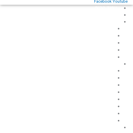
Facebook
Youtube
עמוד הבית
אודות
כללי
לזכרם
מוזיאונים ואוספים
ספרות תעופתית
שירים
תאריכים
תעופה אזרחית
מחקרים, מאמרים וכתבות
תאונות ואירועי בטיחות טיסה
היכן הם היום
שדות תעופה ומנחתים
חברות תעופה בישראל
דאייה
תעופה ספורטיבית קלה
תעופה אזרחית בארץ ישראל
תעופה צבאית