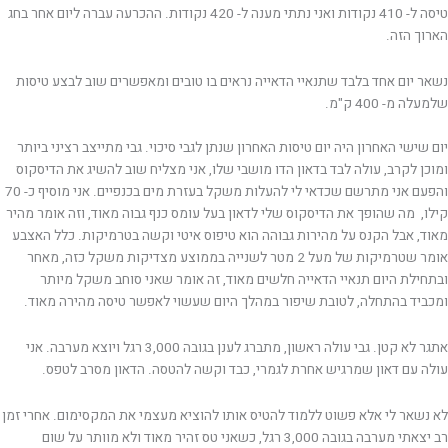
טיסה ל- 410 נקודות ואני נתתי מענה ל- 420 נקודות. ההכרעה עברה ליום אחר בחג
הארוך הזה.
נשאר יום אחד בלבד שתנאיי הדאייה נראים בו טובים ומאפשרים שוב לבצע טיסות
שלמעלה מ- 400 ק"מ.
יום שישי האחרון היה יום טיסות האחרון שנתן לגבי סיכוי. גבי מתייצב רציני ביותר
ומוכן לקרב, עולה לבד בדאון הדו מושבי שלו, אני מצליח שוב להשיג את הדיסקוס
והפעם אני מתרשם שכדאי לי להעלות משקל בעזרת מים בכנפיים. אני מוסיף כ- 70
קילו, מה שהופך את הדיסקוס שלי לדאון בעל עומס כנף גבוה מאוד, וזה אומר מהיר
מאוד, אבל הקנס על מהירות גבוהה הוא טיפוס איטי וקשה בטרמיקות. כלל האצבע
אומר שטרמיקות של מעל 2 מטר לשנייה בממוצע מצדיקות משקל כזה, מאחר
ובתחילת היום תנאיי הדאייה חלשים מאוד, זה אומר שאני סוחב משקל מיותר
ומכביד בהתחלה, לטובת שיפור במהלך היום שעשוי לאפשר טיסה מהירה מאוד.
אתגר לא קטן. גבי עולה ראשון, מתברג לענן בגובה 3,000 רגל ויוצא מערבה. אני
עולה עם דאון שמרגיש אחרת לגמרי, כבד וקשה להטסה. הדאון מסרב לטפס.
לא נשאר לי אלא פשוט ללמוד להטיס אותו להוציא מעצמי את המקסימום. אחרי זמן
רב יצאתי מערבה בגובה 3,000 רגל, כשאני טס זהיר מאוד ולא מוותר על שום