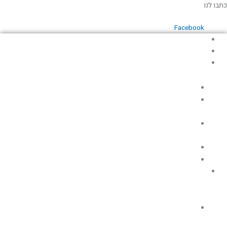
ילוג
כתבו לנו
תוכן
Facebook
עמוד הבית
אודות
כללי
לזכרם
מוזיאונים
ואוספים
ספרות
תעופתית
שירים
תאריכים
תעופה
אזרחית
מחקרים,
מאמרים