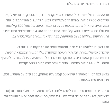
בעבר דמיוניים למדינה כמו שלנו.
אז ההישג הגדול ביותר בכל הזמנים בארץ נקבע השנה, 644.5 ק"מ, וזכיתי לקבל
עליהם כ- 700 נקודות. באותו היום הצליח לי למשוך להישגים חסרי תקדים. עוד
כמה דואים היו אייל שמש, שביצע בפעם הראשונה טיסה של מעל 500 קילומטר,
ופז גולדברג שביצע כ- 400 קילומטר, היום המיוחד הזה 4 חודשים לפני סיום הליגה
נתנו הרגשה שהליגה בעצם הסתיימה, מבחינתי אני נשאר להוביל בכל מצב.
אבל כאן נכנס לתמונה גבי טבק, שמספר שנים מזנב במקום השני עם דאון
שהנדיקאפ שלו גבוהה. גבי, מאז הטיסה המיוחדת שלי המשיך וצמצם את הפער.
בחודש האחרון הפער היה כ- 80 נקודות בלבד. כל מה שהיה עליו לעשות זה להחליף
טיסה של 400 נקודות בטיסה שהניקוד שלה יהיה קרוב ל 500 נקודות.
בדאון כמו הטווין אסטיר 1 שהוא טס קבוע עליו מספיק, 350 ק"מ עם משולש נכון,
ניתן תאורטית לביצוע .
גבי הוכיח רוח ספורטיבית והחליט להילחם בכל יום טיסה. ואני, שלא חסר רוח (וגם
צלצולים) לא עמדתי מנגד, ובכל יום שגבי הגיע, התייצבתי ונתתי מענה ששמר על
הפער.