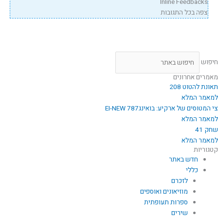
Inline Feedbacks
צפה בכל התגובות
חיפוש
מאמרים אחרונים
תאונת להטוט 208
למאמר המלא
צי המטוסים של ארקיע: בואינג787 EI-NEW
למאמר המלא
שחק 41
למאמר המלא
קטגוריות
חדש באתר
כללי
לזכרם
מוזיאונים ואוספים
ספרות תעופתית
שירים