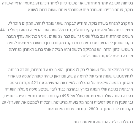
בטיחות חשובה יותר מתחרות, ואני משנה כיוון לאזור הכי גרוע בתנאיי הדאייה-שדה
בוקר, פותח ברזים ומשחרר מים שסחבתי אותם שעות רבות לשווא.
מתקרב למנחת בשדה בוקר, ומודיע לבקרה שאני עומד לנחות. המקום מוכר לי,
מצוין ברמה של סלעים נקיקים ונחלים, גם בגלל שזה אזור הדאייה המועדף עלי ב- 44
השנים האחרונות וגם בגלל שאני גר שם כבר 33 שנים . אני מנצל את עודף הגובה
הקטו שנותן לי הדאון ומגרד את רכס בוקר במקום הנכון שחשבתי מתאים לזווית
השמש וכיוון הרוח. יש טרמיקה חלשה והיא מצילה אותי ברגע האחרון מנחיתה
וירידה ודאית למקום השני בליגה.
אחרי ההיחלצות שלי נשאר לי רק לג אחרון. הוא בוצע עד נתיבות, וחזרה הביתה
לנחיתה,שש שעות וחצי של לחימה קשה, עם דאון שהיה קשה להטסה 80 אחוז
מהזמן, הרגשה עילאית על ההצלחה לסיים את המשימה עם 421 נקודות טיסה-
הרביעית בטיבה שלי העונה בארץ, ובהרבה כבוד לגבי שביצע טיסה מעולה השנייה
בטיבה העונה שלו. הוא חזר עם שלל של 495 נקודות ביום עם תנאי דאייה בינוניים,
גבי הפגין רוח ספורטיבית ורמה מקצועית מרשימה, והצליח לצמצם את הפער ל- 29
נקודות בלבד מתוך כ- 2800 נקודות. פחות מאחוז אחד.
בהצלחה בליגה החדשה ונחיתות רכות