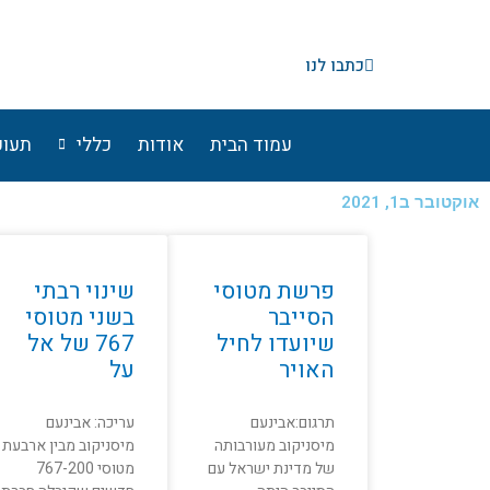
ילוג
תוכן
כתבו לנו
עמוד הבית
אודות
כללי
תעופ
אוקטובר ב1, 2021
עמוד
עמוד
פרשת מטוסי
שינוי רבתי
הסייבר
בשני מטוסי
שיועדו לחיל
767 של אל
האויר
על
תרגום:אבינעם
עריכה: אבינעם
מיסניקוב מעורבותה
מיסניקוב מבין ארבעת
של מדינת ישראל עם
מטוסי 767-200