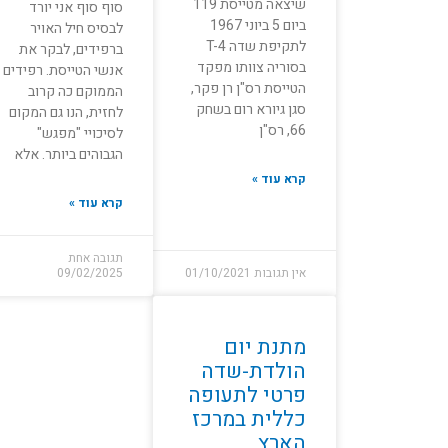
שיצאה מטייסת 119
סוף סוף אני יורד
ביום 5 ביוני 1967
לבסיס חיל האויר
לתקיפת שדה T-4
ברפידים, לבקר את
בסוריה צוותו מפקד
אנשי הטייסת. רפידים
הטייסת רס"ן רן פקר,
הממוקם כה קרוב
סגן גיורא רום בשחק
לחזית, הנו גם המקום
66, רס"ן
לסיכויי "מפגש"
הגבוהים ביותר. אלא
קרא עוד »
קרא עוד »
תגובה אחת
אין תגובות
01/10/2021
09/02/2025
מתנת יום
הולדת-שדה
פרטי לתעופה
כללית במרכז
הארץ