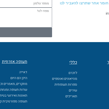
מספר
 חומר אחר שתרצו להעביר לנו
טלפון
ספרו
i
לנו!
תעופה אזרחית
ר
כללי
דאייה
לזכרם
היכן הם היום
מוזיאונים ואוספים
מחקרים, מאמרים וכ
ספרות תעופתית
שדות תעופה ומנחתי
שירים
תאונות ואירועי בטיח
תאריכים
תעופה ספורטיבית ק