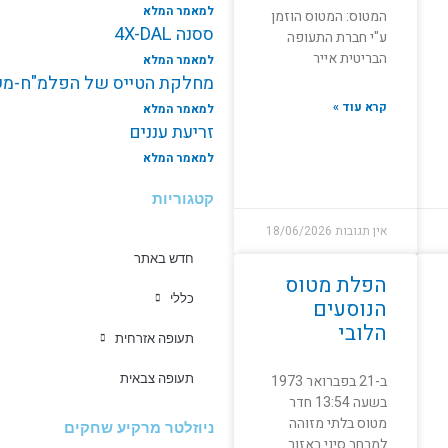
למאמר המלא
המטוס: המטוס הוזמן
ססנה 4X-DAL
ע"י חברת התעופה
הבריטית אייר
למאמר המלא
מחלקת הטייס של הפלמ"ח-משי
קרא עוד »
למאמר המלא
זריעת עננים
למאמר המלא
קטגוריות
אין תגובות
18/06/2026
חדש באתר
הפלת מטוס
כללי
הנוסעים
הלובי
תעופה אזרחית
ב-21 בפברואר 1973
תעופה צבאית
בשעה 13:54 חדר
מטוס בלתי מזוהה
ניוזלטר מרקיע שחקים
למרחב סיני באזור