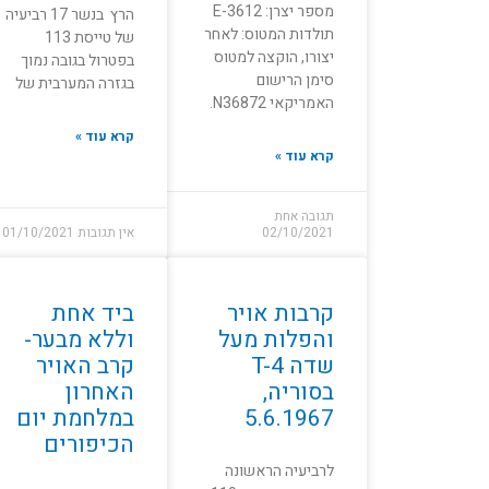
מספר יצרן: E-3612
הרץ בנשר 17 רביעיה
תולדות המטוס: לאחר
של טייסת 113
יצורו, הוקצה למטוס
בפטרול בגובה נמוך
סימן הרישום
בגזרה המערבית של
האמריקאי N36872.
קרא עוד »
קרא עוד »
תגובה אחת
02/10/2021
אין תגובות
01/10/2021
קרבות אויר
ביד אחת
והפלות מעל
וללא מבער-
שדה T-4
קרב האויר
בסוריה,
האחרון
5.6.1967
במלחמת יום
הכיפורים
לרביעיה הראשונה