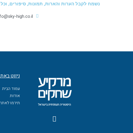
נשמח לקבל הערות והארות, תמונות, סיפורים, וכל
nfo@sky-high.co.il
ניווט באת
עמוד הבית
אודות
תירמו לאתר
F
a
c