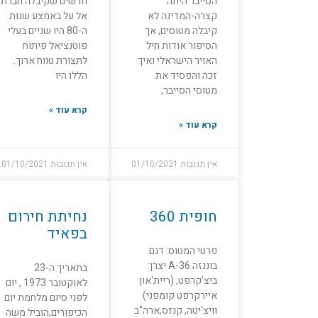
הסייבר היתה
חדשים שקיבלה חברת
קצרה-המדינה לא
אל על באמצע שנות
קיבלה מטוסים, אך
ה-80 היו שניים בעלי
הסיפור אודות חיל
פוטנציאל פיתוח
האויר הישראלי ואיך
לתצורת טווח ארוך.
זכה והפסיד את
הללו היו
מטוסי הסייבר,
קרא עוד »
קרא עוד »
אין תגובות
01/10/2021
אין תגובות
01/10/2021
חופית 360
נחיתת חירום
בפאיד
פרטי המטוס: דגם:
בוננזה A-36 יצרן:
בתאריך ה-23
ביצ'קרפט, (ריית'און
לאוקטובר 1973 , יום
איירקרפט קומפני)
לפני סיום מלחמת יום
וויצ'יטה, קנזס,ארה"ב
הכיפורים,הוביל משה