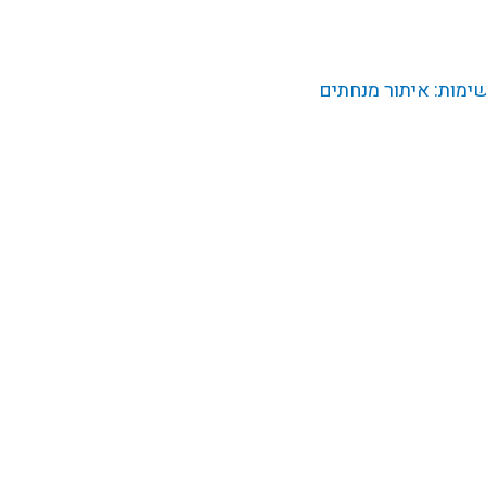
מות: איתור מנחתים