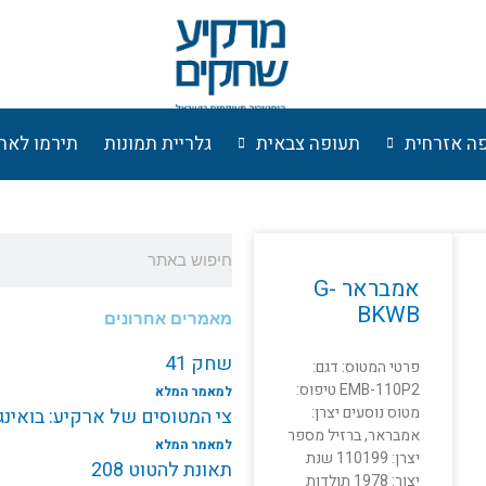
ה אזרחית
תעופה צבאית
גלריית תמונות
תירמו לאת
חיפוש
אמבראר G-
BKWB
מאמרים אחרונים
שחק 41
פרטי המטוס: דגם:
EMB-110P2 טיפוס:
למאמר המלא
מטוס נוסעים יצרן:
צי המטוסים של ארקיע: בואינג787 EI-NEW
אמבראר, ברזיל מספר
למאמר המלא
יצרן: 110199 שנת
תאונת להטוט 208
יצור: 1978 תולדות