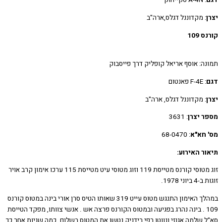
: A-4N סקייהוק
: מקדוננל דגלס,ארה"ב
109
ה: אוסף אריאל קופליק דרך פייסבוק
: F-4E פאנטום
: מקדוננל דגלס, ארה"ב
 יצרן
: 3631
חא"א
: 68-0470
ר האירוע:
זוג מטוסי קורנס מטייסת 119 וזוג מטוסי עיט מטייסת 115 ערכו אימון קרב אויר
ני 1978.
במהלך האימון התנגש מטוס עייט 319 שאותו הטיס סרן אורי בינה במטוס קורנס
109 . בינה נהרג בפגיעה ובמטוס הקורנס פרצה אש . אנשי צוותו, מפקד הטייסת
 שלמה אגוזי ונווטו רפי רידניק נטשו את המטוס בשלום. כמה שניות אחר כך