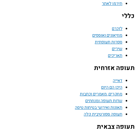
תירמו לאתר
י
לזכרם
מוזיאונים ואוספים
ספרות תעופתית
שירים
תאריכים
פה אזרחית
דאייה
היכן הם היום
מחקרים, מאמרים וכתבות
שדות תעופה ומנחתים
תאונות ואירועי בטיחות טיסה
תעופה ספורטיבית קלה
פה צבאית