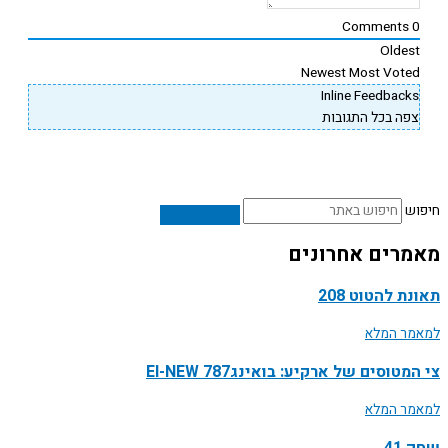
Comments
Oldes
Newest
Most Vote
Inline Feedback
פה בכל התגובות
ש
רים אחרונים
ת להטוט 208
ר המלא
טוסים של ארקיע: בואינג787 EI-NEW
ר המלא