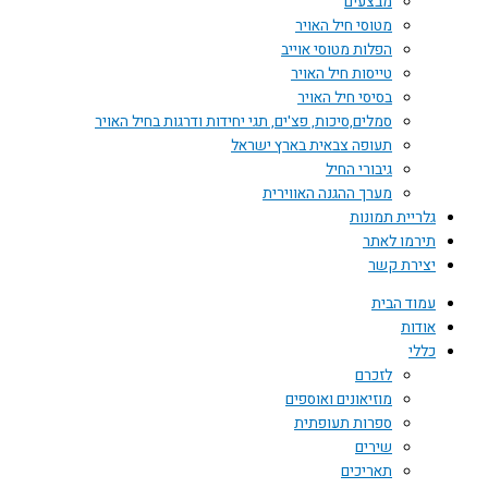
מבצעים
מטוסי חיל האויר
הפלות מטוסי אוייב
טייסות חיל האויר
בסיסי חיל האויר
סמלים,סיכות, פצ'ים, תגי יחידות ודרגות בחיל האויר
תעופה צבאית בארץ ישראל
גיבורי החיל
מערך ההגנה האווירית
גלריית תמונות
תירמו לאתר
יצירת קשר
עמוד הבית
אודות
כללי
לזכרם
מוזיאונים ואוספים
ספרות תעופתית
שירים
תאריכים