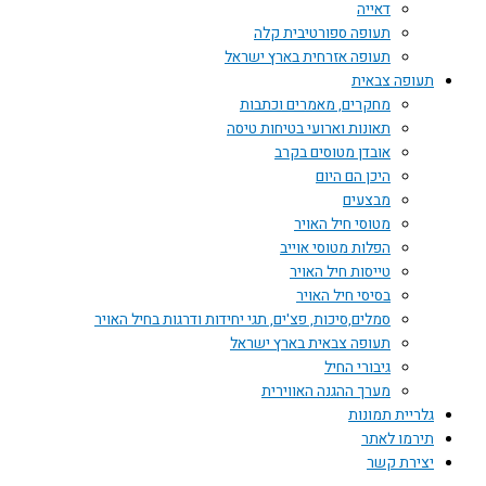
דאייה
תעופה ספורטיבית קלה
תעופה אזרחית בארץ ישראל
תעופה צבאית
מחקרים, מאמרים וכתבות
תאונות וארועי בטיחות טיסה
אובדן מטוסים בקרב
היכן הם היום
מבצעים
מטוסי חיל האויר
הפלות מטוסי אוייב
טייסות חיל האויר
בסיסי חיל האויר
סמלים,סיכות, פצ'ים, תגי יחידות ודרגות בחיל האויר
תעופה צבאית בארץ ישראל
גיבורי החיל
מערך ההגנה האווירית
גלריית תמונות
תירמו לאתר
יצירת קשר