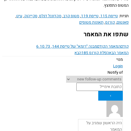
ס התפוצץ.
ת:
טייסת 115
,
טייסת 119
,
מטוס קרב
,
מקדוננל דגלס
,
סקייהוק
,
עיט
,
ום
,
קורנס
,
תאונות מטוסים
ו את המאמר
המאמר הקודם
מבנה "רומא" של טייסת 144, 6.10.73
ר הבא
הפלת קורנס 185
הבא
נוי
Logi
Notify o