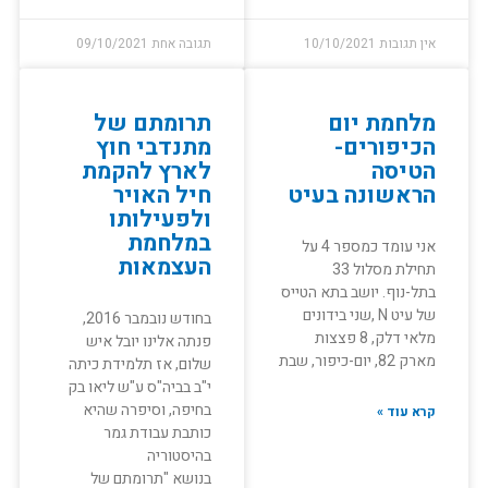
אין תגובות
10/10/2021
תגובה אחת
09/10/2021
מלחמת יום
תרומתם של
הכיפורים-
מתנדבי חוץ
הטיסה
לארץ להקמת
הראשונה בעיט
חיל האויר
ולפעילותו
במלחמת
אני עומד כמספר 4 על
העצמאות
תחילת מסלול 33
בתל-נוף. יושב בתא הטייס
של עיט N ,שני בידונים
בחודש נובמבר 2016,
מלאי דלק, 8 פצצות
פנתה אלינו יובל איש
מארק 82, יום-כיפור, שבת
שלום, אז תלמידת כיתה
י"ב בביה"ס ע"ש ליאו בק
בחיפה, וסיפרה שהיא
קרא עוד »
כותבת עבודת גמר
בהיסטוריה
בנושא "תרומתם של