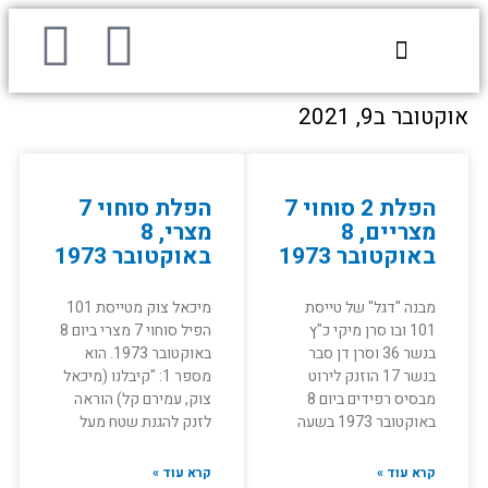
דילוג
Y
F
לתוכן
o
a
אוקטובר ב9, 2021
u
c
t
e
הפלת 2 סוחוי 7
הפלת סוחוי 7
מצריים, 8
מצרי, 8
u
b
באוקטובר 1973
באוקטובר 1973
b
o
מבנה "דגל" של טייסת
מיכאל צוק מטייסת 101
101 ובו סרן מיקי כ"ץ
הפיל סוחוי 7 מצרי ביום 8
e
o
בנשר 36 וסרן דן סבר
באוקטובר 1973. הוא
בנשר 17 הוזנק לירוט
מספר 1: "קיבלנו (מיכאל
k
מבסיס רפידים ביום 8
צוק, עמירם קל) הוראה
באוקטובר 1973 בשעה
לזנק להגנת שטח מעל
קרא עוד »
קרא עוד »