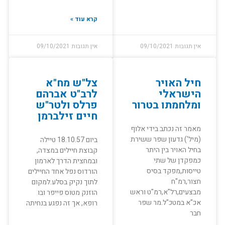
קרא עוד »
אין תגובות
09/10/2021
אין תגובות
09/10/2021
חיל האויר
צל"ש מח"א
הישראלי
לרב"ט אברהם
ומלחמתו בטרור
פרלס ולטר"ש
חיים זילברמן
מאמר זה נכתב בידי אלוף
(מיל') גדעון שפר ששירת
ביום 18.10.57 טיילה
בחיל האויר בין היתר
קבוצת חיילים במצדה,
כמפקדן של שתי
ובמחצית הדרך לארמון
טייסות,מפקד בסיס
הורדוס נפל אחד החיילים
חצור,רמ"ח
לתוך נקיק בסלע.למקום
מבצעים,רל"א,רמ"ט וראש
הוזנק מטוס פייפר ובו
אכ"א במטכ"ל.מר שפר
רופא, אך זה נפגע בנחיתה
חבר