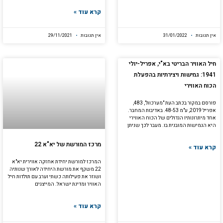
קרא עוד »
אין תגובות
31/01/2022
אין תגובות
29/11/2021
חיל האוויר הבריטי בא"י, אפריל-יולי
1941: גמישות ויצירתיות בהפעלת
הכוח האווירי
פורסם במקור בכתב העת "מערכות", 483,
אפריל 2019, ע"מ 48-53. באדיבות המחבר.
אחד מיתרונותיו הגדולים של הכוח האווירי
היא הגמישות המובנית בו. מעבר לכך שניתן
מרכז המורשת של יא"א 22
קרא עוד »
המרכז למורשת יחידת אחזקה אווירית יא"א
22 משקף את מורשת היחידה לאורך שנותיה
ושוזר את פעילותה כשתי וערב עם תולדות חיל
האוויר ומדינת ישראל. המייצגים
קרא עוד »