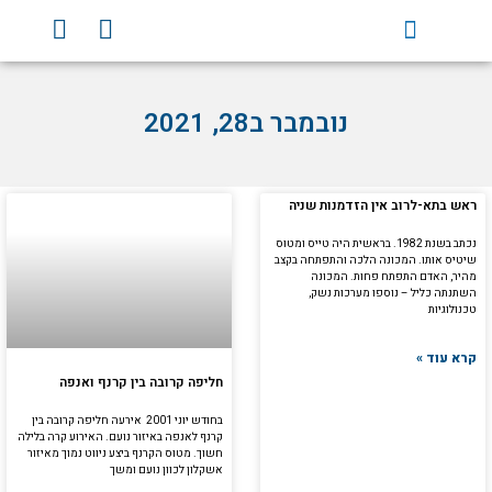
וג
Y
F
וכן
o
a
u
c
t
e
נובמבר ב28, 2021
u
b
b
o
e
o
k
ראש בתא-לרוב אין הזדמנות שניה
נכתב בשנת 1982. בראשית היה טייס ומטוס
שיטיס אותו. המכונה הלכה והתפתחה בקצב
מהיר, האדם התפתח פחות. המכונה
השתנתה כליל – נוספו מערכות נשק,
טכנולוגיות
קרא עוד »
חליפה קרובה בין קרנף ואנפה
בחודש יוני 2001 אירעה חליפה קרובה בין
קרנף לאנפה באיזור נועם. האירוע קרה בלילה
חשוך. מטוס הקרנף ביצע ניווט נמוך מאיזור
אשקלון לכוון נועם ומשך