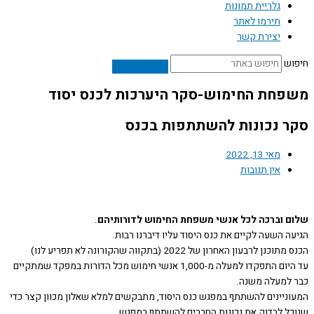
גלריית תמונות
תירמו לאתר
יצירת קשר
ש
חת החימוש-סקר היערכות לכנס יסוד
 נכונות להשתתפות בכנס
מאי 13, 2022
אין תגובות
 וברכה לכל אנשי משפחת החימוש לדורותיהם
.
 השעה לקיים את כנס היסוד עליו דיברנו רבות.
נן לרבעון האחרון של 2022 (בתקווה שהקורונה לא תפריע לנו)
עד היום התפקדו למעלה מ-1,000 אנשי חימוש מכל הדורות במפקד שמתקיים
למעלה משנה.
ניינים להשתתף במפגש כנס היסוד, מתבקשים למלא שאלון מכוון קצר כדי
ל לבדוק את נכונות החברים להשתתף במפגש.