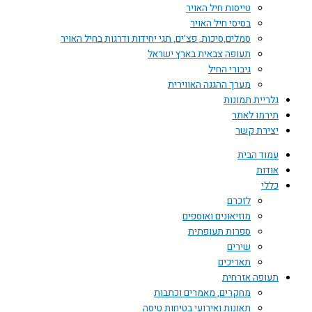
טייסות חיל האויר
בסיסי חיל האויר
סמלים,סיכות, פצ'ים, תגי יחידות ודרגות בחיל האויר
תעופה צבאית בארץ ישראל
גיבורי החיל
מערך ההגנה האווירית
גלריית תמונות
תירמו לאתר
יצירת קשר
עמוד הבית
אודות
כללי
לזכרם
מוזיאונים ואוספים
ספרות תעופתית
שירים
תאריכים
תעופה אזרחית
מחקרים, מאמרים וכתבות
תאונות ואירועי בטיחות טיסה