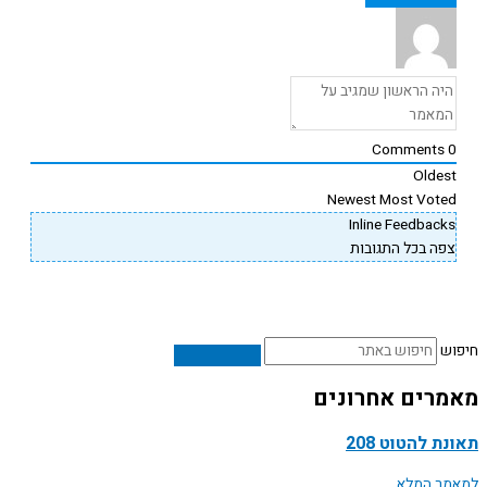
Comments
Oldes
Newest
Most Vote
Inline Feedback
פה בכל התגובות
ש
רים אחרונים
ת להטוט 208
ר המלא