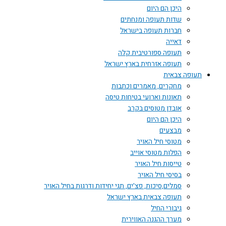
היכן הם היום
שדות תעופה ומנחתים
חברות תעופה בישראל
דאייה
תעופה ספורטיבית קלה
תעופה אזרחית בארץ ישראל
תעופה צבאית
מחקרים, מאמרים וכתבות
תאונות וארועי בטיחות טיסה
אובדן מטוסים בקרב
היכן הם היום
מבצעים
מטוסי חיל האויר
הפלות מטוסי אוייב
טייסות חיל האויר
בסיסי חיל האויר
סמלים,סיכות, פצ'ים, תגי יחידות ודרגות בחיל האויר
תעופה צבאית בארץ ישראל
גיבורי החיל
מערך ההגנה האווירית