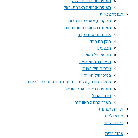
תעופה ספורטיבית קלה
תעופה אזרחית בארץ ישראל
תעופה צבאית
מחקרים, מאמרים וכתבות
תאונות וארועי בטיחות טיסה
אובדן מטוסים בקרב
היכן הם היום
מבצעים
מטוסי חיל האויר
הפלות מטוסי אוייב
טייסות חיל האויר
בסיסי חיל האויר
סמלים,סיכות, פצ'ים, תגי יחידות ודרגות בחיל האויר
תעופה צבאית בארץ ישראל
גיבורי החיל
מערך ההגנה האווירית
גלריית תמונות
תירמו לאתר
יצירת קשר
עמוד הבית