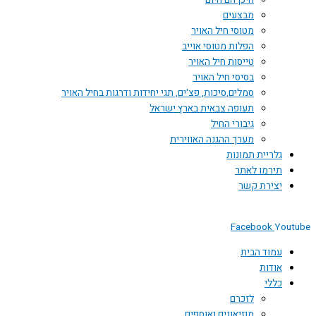
היכן הם היום
מבצעים
מטוסי חיל האויר
הפלות מטוסי אוייב
טייסות חיל האויר
בסיסי חיל האויר
סמלים,סיכות, פצ'ים, תגי יחידות ודרגות בחיל האויר
תעופה צבאית בארץ ישראל
גיבורי החיל
מערך ההגנה האווירית
גלריית תמונות
תירמו לאתר
יצירת קשר
Facebook
You
עמוד הבית
אודות
כללי
לזכרם
מוזיאונים ואוספים