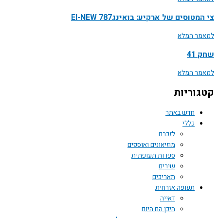
טוסים של ארקיע: בואינג787 EI-NEW
ר המלא
41
ר המלא
וריות
חדש באתר
כללי
לזכרם
מוזיאונים ואוספים
ספרות תעופתית
שירים
תאריכים
תעופה אזרחית
דאייה
היכן הם היום