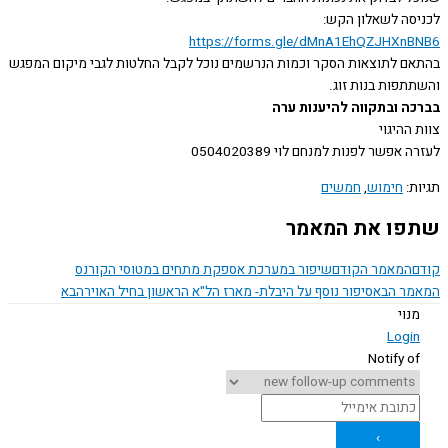
סה לשאלון הקש:
https://forms.gle/dMnA1EhQZJHXn
ם לתוצאות הסקר וכמות הנרשמים נוכל לקבל החלטות לגבי מיקום המפגש
תפות בנות זוג.
ה ובתקווה להיענות ערה
ההיגוי
אפשר לפנות למנחם לוי 0504020389
ת:
חימוש
,
חמשים
ו את המאמר
המאמר הקודם
שיפור במערכת אספקת מתחים במטוסי הקורנס
ר הבא
סיפור נוסף על היבלת- מארז הל"א הראשון בחיל האויר
הבא
נוי
Logi
Notify o