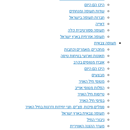
היכן הם היום
שדות תעופה ומנחתים
חברות תעופה בישראל
דאייה
תעופה ספורטיבית קלה
תעופה אזרחית בארץ ישראל
תעופה צבאית
מחקרים, מאמרים וכתבות
תאונות וארועי בטיחות טיסה
אובדן מטוסים בקרב
היכן הם היום
מבצעים
מטוסי חיל האויר
הפלות מטוסי אוייב
טייסות חיל האויר
בסיסי חיל האויר
סמלים,סיכות, פצ'ים, תגי יחידות ודרגות בחיל האויר
תעופה צבאית בארץ ישראל
גיבורי החיל
מערך ההגנה האווירית