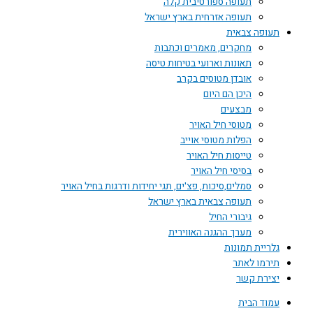
תעופה ספורטיבית קלה
תעופה אזרחית בארץ ישראל
תעופה צבאית
מחקרים, מאמרים וכתבות
תאונות וארועי בטיחות טיסה
אובדן מטוסים בקרב
היכן הם היום
מבצעים
מטוסי חיל האויר
הפלות מטוסי אוייב
טייסות חיל האויר
בסיסי חיל האויר
סמלים,סיכות, פצ'ים, תגי יחידות ודרגות בחיל האויר
תעופה צבאית בארץ ישראל
גיבורי החיל
מערך ההגנה האווירית
גלריית תמונות
תירמו לאתר
יצירת קשר
עמוד הבית