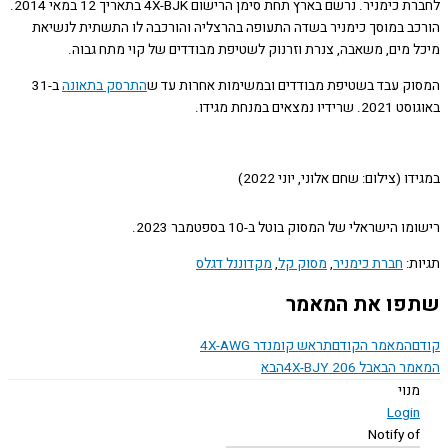
לחברת כימניר. נרשם בארץ תחת סימן הרישום 4X-BJK בתאריך 12 במאי 2014.
ב במוסך כימניר בשדה התעופה בהרצליה והורכבה לו התשתית לנשיאת
 מים, משאבה, צנרת וזרנוק לשטיפת מבודדים של קוי מתח גבוה.
ק עבד בשטיפת מבודדים ובמשימות אחרות עד ש
התרסק בתאונה
ב-31
נמצאים במנחת מגידו.
 (צילום: שחם אלוני, יוני 2022)
 הישראלי של המסוק בוטל ב-10 בספטמבר 2023.
ת:
חברת כימניר
,
מסוק קל
,
מקדוננל דגלס
ו את המאמר
המאמר הקודם
תראש קומנדר 4X-AWG
ר הבא
בל 4X-BJY 206
הבא
נוי
Logi
Notify o