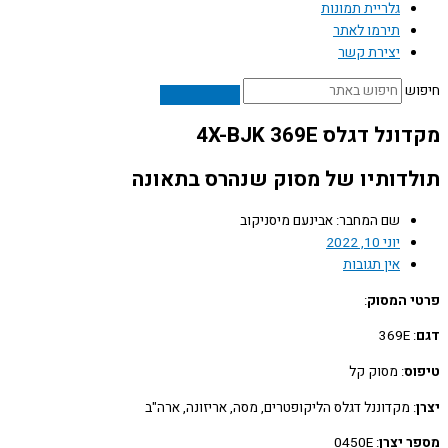
גלריית תמונות
תירמו לאתר
יצירת קשר
ש
ל דגלס 4X-BJK 369E
דותיו של מסוק שנהרס בתאונה
שם המחבר: אבינעם מיסניקוב
יוני 10, 2022
אין תגובות
 המסוק
:
: 369E
ס
: מסוק קל
: מקדוננל דגלס הליקופטרים, מסה, אריזונה, ארה"ב
 יצרן
: 0450E