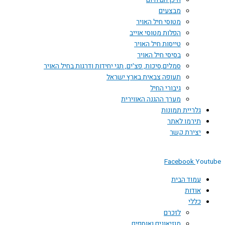
היכן הם היום
מבצעים
מטוסי חיל האויר
הפלות מטוסי אוייב
טייסות חיל האויר
בסיסי חיל האויר
סמלים,סיכות, פצ'ים, תגי יחידות ודרגות בחיל האויר
תעופה צבאית בארץ ישראל
גיבורי החיל
מערך ההגנה האווירית
גלריית תמונות
תירמו לאתר
יצירת קשר
Facebook
You
עמוד הבית
אודות
כללי
לזכרם
מוזיאונים ואוספים