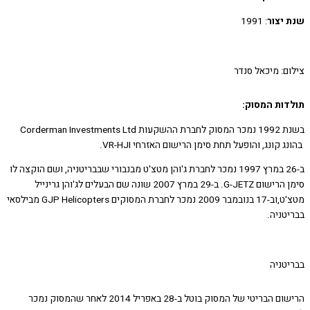
יצור
: 1991
ם: מיכאל סנדר
ות המסוק:
בשנת 1992 נמכר המסוק לחברת ההשקעות Corderman Investments Ltd
 קונג, והופעל תחת סימן הרישום האזרחי VR-HJI.
ב-26 במרץ 1997 נמכר לחברת ג'והן מטצ'ט מבנבורי שבבריטניה, ושם הוקצה לו
סימן הרישום G-JETZ. ב-29 במרץ 2007 שונה שם הבעלים לג'והן גרינייל
מטצ'ט,וב-17 בנובמבר 2009 נמכר לחברת המסוקים GJP Helicopters מבילסאי
טניה.
טניה
הרישום הבריטי של המסוק בוטל ב-28 באפריל 2014 לאחר שהמסוק נמכר