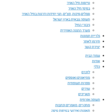
טייסות חיל האויר
בסיסי חיל האויר
סמלים,סיכות, פצ'ים, תגי יחידות ודרגות בחיל האויר
תעופה צבאית בארץ ישראל
גיבורי החיל
מערך ההגנה האווירית
גלריית תמונות
תירמו לאתר
יצירת קשר
עמוד הבית
אודות
כללי
לזכרם
מוזיאונים ואוספים
ספרות תעופתית
שירים
תאריכים
תעופה אזרחית
מחקרים, מאמרים וכתבות
תאונות ואירועי בטיחות טיסה