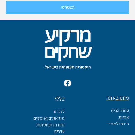
F
a
c
ניווט באתר
כללי
e
b
עמוד הבית
לזכרם
o
אודות
מוזיאונים ואוספים
o
תירמו לאתר
ספרות תעופתית
k
שירים