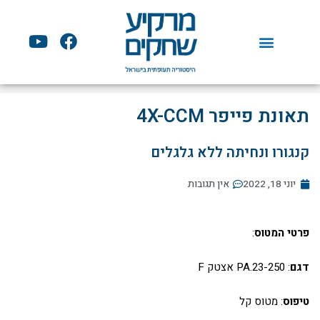
ילוג
תוכן
Y
F
o
a
u
c
t
e
u
b
תאונת פייפר 4X-CCM
b
o
e
o
קנגורו ונחיתה ללא גלגלים
k
יוני 18, 2022
אין תגובות
פרטי המטוס
:
דגם
: PA.23-250 אצטק F
טיפוס
: מטוס קל