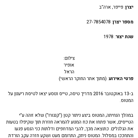
יצרן
: פייפר, ארה"ב
מספר יצרן
: 27-7854078
שנת יצור
: 1978
צילום:
אופיר
הראל
פרטי האירוע
: (מתוך אתר החוקר הראשי)
ב-13 באוקטובר 2016 מדריך טיסה, טייס ונוסע יצאו לטיסת ריענון על
המטוס.
במהלך הנחיתה, המטוס ביצע ניתור קטן ("קנגורו") שלא זוהה ע"י
הטייסים, אשר פתחו את כח המנוע להמראה חוזרת תוך שקיפלו בטעות
את הגלגלים. כתוצאה מכך, להבי המדחפים ודלתות כני הנסע פגעו
והתחככו במסלול. המטוס ניתק, התרומם מעט ושקע חזרה עקב הורדת