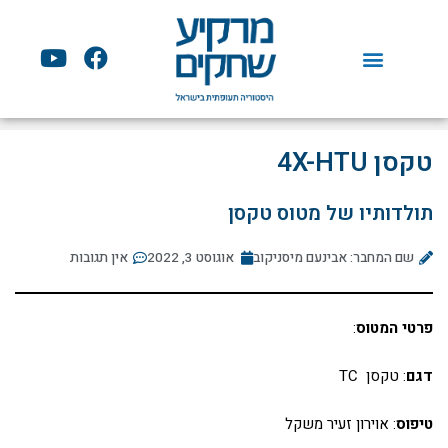
ילוג
תוכן
Y
F
o
a
u
c
t
e
u
b
טקסן 4X-HTU
b
o
e
o
תולדותיו של מטוס טקסן
k
שם המחבר: אבינעם מיסניקוב
אוגוסט 3, 2022
אין תגובות
פרטי המטוס
:
דגם
: טקסן TC
טיפוס
: אוירון זעיר משקל