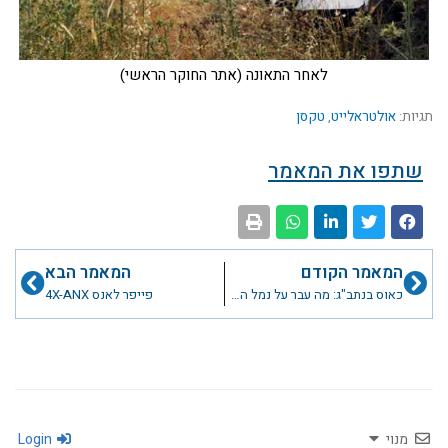
לאחר התאונה (אתר החוקר הראשי)
תגיות:
אולטראלייט
,
טקסן
שתפו את המאמר
קודם
הבא
המאמר הקודם
המאמר הבא
כאוס בנתב"ג: מה עבר על נמל התעופה שלנו במלחמת העצמאות?
פייפר לאנס 4X-ANX
מנוי
Login