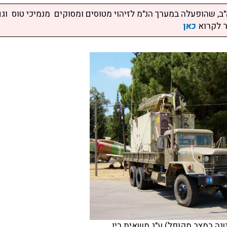
ת מכ"ם ניידת דגם ILAADS תוצרת ארה"ב, שהופעלה במערך הנ"מ לזיהוי מטוסים ומסוקים מנמיכי טוס וג
כאן
נה במצב מקופל) ע"ג משאית ריו