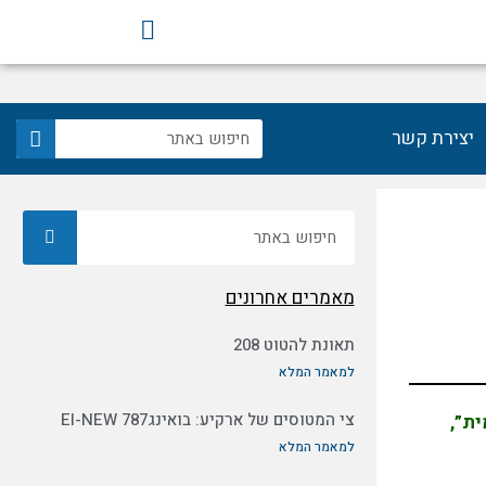
F
a
c
e
b
חיפוש
יצירת קשר
o
o
k
חיפוש
מאמרים אחרונים
תאונת להטוט 208
למאמר המלא
צי המטוסים של ארקיע: בואינג787 EI-NEW
ת”,
למאמר המלא