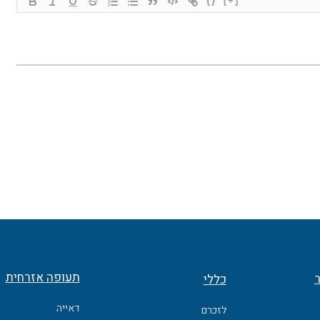
{}
[+]
תעופה אזרחית
ר
כללי
דאייה
לזכרם