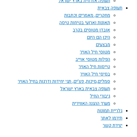
תעופה אזרחית בארץ ישראל
תעופה צבאית
מחקרים, מאמרים וכתבות
תאונות וארועי בטיחות טיסה
אובדן מטוסים בקרב
היכן הם היום
מבצעים
מטוסי חיל האויר
הפלות מטוסי אוייב
טייסות חיל האויר
בסיסי חיל האויר
סמלים,סיכות, פצ'ים, תגי יחידות ודרגות בחיל האויר
תעופה צבאית בארץ ישראל
גיבורי החיל
מערך ההגנה האווירית
גלריית תמונות
תירמו לאתר
יצירת קשר