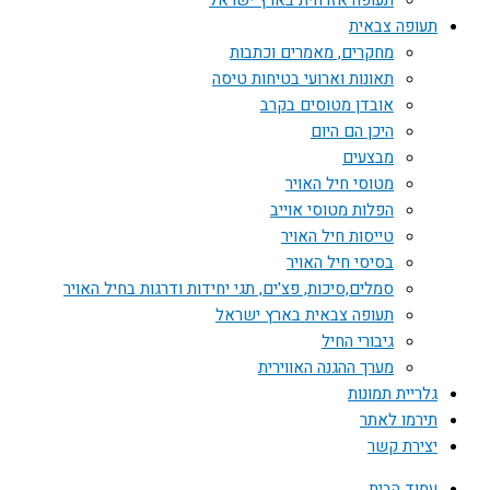
תעופה אזרחית בארץ ישראל
תעופה צבאית
מחקרים, מאמרים וכתבות
תאונות וארועי בטיחות טיסה
אובדן מטוסים בקרב
היכן הם היום
מבצעים
מטוסי חיל האויר
הפלות מטוסי אוייב
טייסות חיל האויר
בסיסי חיל האויר
סמלים,סיכות, פצ'ים, תגי יחידות ודרגות בחיל האויר
תעופה צבאית בארץ ישראל
גיבורי החיל
מערך ההגנה האווירית
גלריית תמונות
תירמו לאתר
יצירת קשר
עמוד הבית