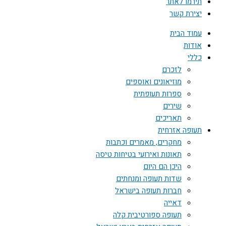
תירמו לאתר
יצירת קשר
עמוד הבית
אודות
כללי
לזכרם
מוזיאונים ואוספים
ספרות תעופתית
שירים
תאריכים
תעופה אזרחית
מחקרים, מאמרים וכתבות
תאונות ואירועי בטיחות טיסה
היכן הם היום
שדות תעופה ומנחתים
חברות תעופה בישראל
דאייה
תעופה ספורטיבית קלה