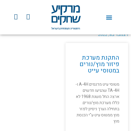
ילוג
תוכן
Y
F
o
a
u
c
t
e
דצמבר ב8, 2022
u
b
b
o
e
o
התקנת מערכת
k
פיזור מוץ/נורים
במטוסי עייט
מטוסי עיט מדגמים A-4H ו-
TA-4H שהגיעו חדשים
ארצה החל משנת 1968 לא
כללו מערכת מוץ/נורים.
בתחילה נערך ניסיון לפזר
מוץ ממטוס עיט ע"י הכנסת
מוץ