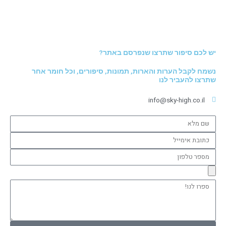
יש לכם סיפור שתרצו שנפרסם באתר?
נשמח לקבל הערות והארות, תמונות, סיפורים, וכל חומר אחר
שתרצו להעביר לנו
info@sky-high.co.il
שם
מלא
כתובת
אימייל
מספר
טלפון
ספרו
לנו!