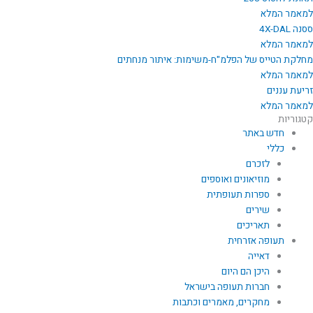
למאמר המלא
ססנה 4X-DAL
למאמר המלא
מחלקת הטייס של הפלמ"ח-משימות: איתור מנחתים
למאמר המלא
זריעת עננים
למאמר המלא
קטגוריות
חדש באתר
כללי
לזכרם
מוזיאונים ואוספים
ספרות תעופתית
שירים
תאריכים
תעופה אזרחית
דאייה
היכן הם היום
חברות תעופה בישראל
מחקרים, מאמרים וכתבות