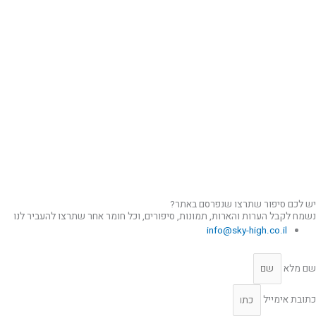
יש לכם סיפור שתרצו שנפרסם באתר?
נשמח לקבל הערות והארות, תמונות, סיפורים, וכל חומר אחר שתרצו להעביר לנו
info@sky-high.co.il
שם מלא
כתובת אימייל