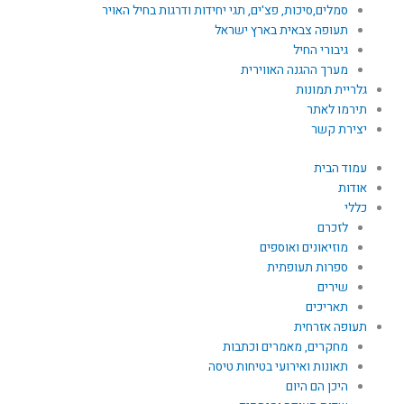
סמלים,סיכות, פצ'ים, תגי יחידות ודרגות בחיל האויר
תעופה צבאית בארץ ישראל
גיבורי החיל
מערך ההגנה האווירית
גלריית תמונות
תירמו לאתר
יצירת קשר
עמוד הבית
אודות
כללי
לזכרם
מוזיאונים ואוספים
ספרות תעופתית
שירים
תאריכים
תעופה אזרחית
מחקרים, מאמרים וכתבות
תאונות ואירועי בטיחות טיסה
היכן הם היום