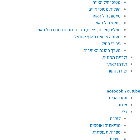
מטוסי חיל האויר
הפלות מטוסי אוייב
טייסות חיל האויר
בסיסי חיל האויר
סמלים,סיכות, פצ'ים, תגי יחידות ודרגות בחיל האויר
תעופה צבאית בארץ ישראל
גיבורי החיל
מערך ההגנה האווירית
גלריית תמונות
תירמו לאתר
יצירת קשר
Facebook
Youtube
עמוד הבית
אודות
כללי
לזכרם
מוזיאונים ואוספים
ספרות תעופתית
שירים