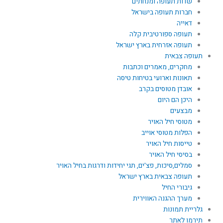
שדות תעופה ומנחתים
חברות תעופה בישראל
דאייה
תעופה ספורטיבית קלה
תעופה אזרחית בארץ ישראל
תעופה צבאית
מחקרים, מאמרים וכתבות
תאונות וארועי בטיחות טיסה
אובדן מטוסים בקרב
היכן הם היום
מבצעים
מטוסי חיל האויר
הפלות מטוסי אוייב
טייסות חיל האויר
בסיסי חיל האויר
סמלים,סיכות, פצ'ים, תגי יחידות ודרגות בחיל האויר
תעופה צבאית בארץ ישראל
גיבורי החיל
מערך ההגנה האווירית
גלריית תמונות
תירמו לאתר