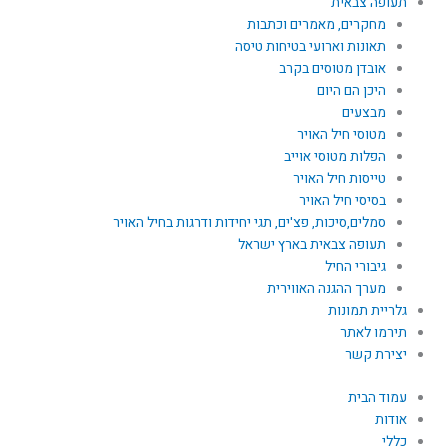
תעופה צבאית
מחקרים, מאמרים וכתבות
תאונות וארועי בטיחות טיסה
אובדן מטוסים בקרב
היכן הם היום
מבצעים
מטוסי חיל האויר
הפלות מטוסי אוייב
טייסות חיל האויר
בסיסי חיל האויר
סמלים,סיכות, פצ'ים, תגי יחידות ודרגות בחיל האויר
תעופה צבאית בארץ ישראל
גיבורי החיל
מערך ההגנה האווירית
גלריית תמונות
תירמו לאתר
יצירת קשר
עמוד הבית
אודות
כללי