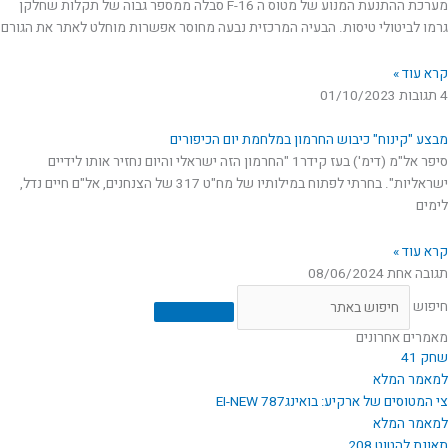
מערכת ההתנעת המנוע של מטוס ה F-16 סבלה ממספר גבוה של תקלות שחלקן
גרמו לביטולי טיסות. הבעיה המרכזית נבעה מחוסר אפשרות מוחלט לאתר את הגורם
קרא עוד »
4 תגובות
01/10/2023
מבצע "קינוח" כיבוש החרמון במלחמת יום הכיפורים
סיפר אל"מ (דימ') בעז קידר1 "החרמון הזה ישראלי והיום נחזיר אותו לידיים
ישראליות". בחרתי לפתוח במילותיו של מח"ט 317 של הצנחנים, אל"ם חיים נדל,
לימים
קרא עוד »
תגובה אחת
08/06/2024
חיפוש
מאמרים אחרונים
שחק 41
למאמר המלא
צי המטוסים של ארקיע: בואינג787 EI-NEW
למאמר המלא
תאונת להטוט 208