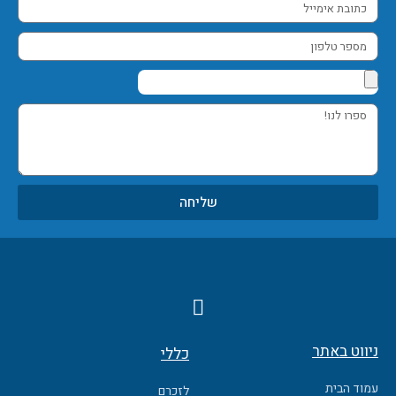
כתובת
אימייל
מספר
טלפון
ספרו
לנו!
שליחה
F
a
c
ניווט באתר
כללי
e
b
עמוד הבית
לזכרם