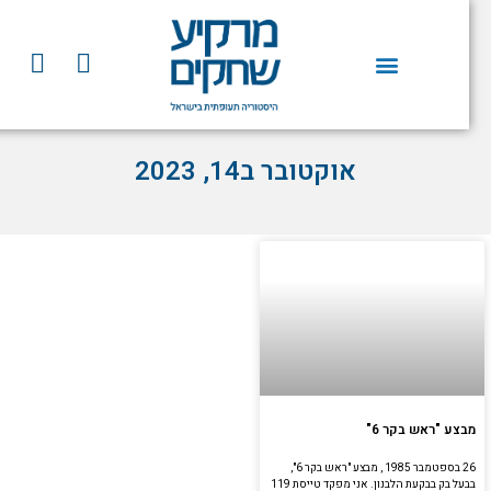
וג
וכן
Y
F
o
a
u
c
t
e
u
b
אוקטובר ב14, 2023
b
o
e
o
k
מבצע "ראש בקר 6"
26 בספטמבר 1985 , מבצע "ראש בקר 6",
בבעל בק בבקעת הלבנון. אני מפקד טייסת 119