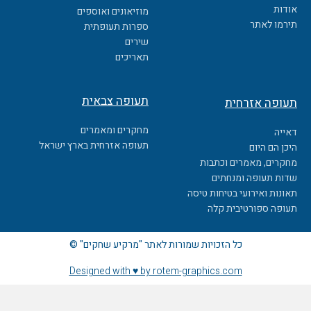
o
אודות
מוזיאונים ואוספים
o
תירמו לאתר
ספרות תעופתית
k
שירים
תאריכים
תעופה צבאית
תעופה אזרחית
מחקרים ומאמרים
דאייה
תעופה אזרחית בארץ ישראל
היכן הם היום
מחקרים, מאמרים וכתבות
שדות תעופה ומנחתים
תאונות ואירועי בטיחות טיסה
תעופה ספורטיבית קלה
כל הזכויות שמורות לאתר "מרקיע שחקים" ©
Designed with ♥ by rotem-graphics.com