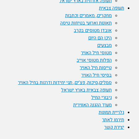
תעופה אזרחית בארץ ישראל
תעופה צבאית
מחקרים, מאמרים וכתבות
תאונות וארועי בטיחות טיסה
אובדן מטוסים בקרב
היכן הם היום
מבצעים
מטוסי חיל האויר
הפלות מטוסי אוייב
טייסות חיל האויר
בסיסי חיל האויר
סמלים,סיכות, פצ'ים, תגי יחידות ודרגות בחיל האויר
תעופה צבאית בארץ ישראל
גיבורי החיל
מערך ההגנה האווירית
גלריית תמונות
תירמו לאתר
יצירת קשר