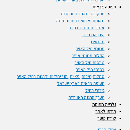
תעופה אזרחית בארץ ישראל
תעופה צבאית
מחקרים, מאמרים וכתבות
תאונות וארועי בטיחות טיסה
אובדן מטוסים בקרב
היכן הם היום
מבצעים
מטוסי חיל האויר
הפלות מטוסי אוייב
טייסות חיל האויר
בסיסי חיל האויר
סמלים,סיכות, פצ'ים, תגי יחידות ודרגות בחיל האויר
תעופה צבאית בארץ ישראל
גיבורי החיל
מערך ההגנה האווירית
גלריית תמונות
תירמו לאתר
יצירת קשר
עמוד הבית