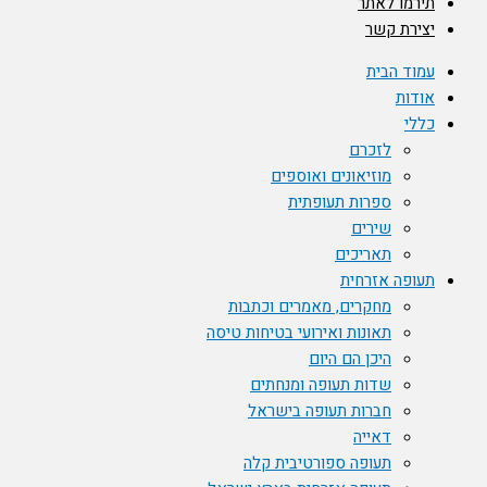
תירמו לאתר
יצירת קשר
עמוד הבית
אודות
כללי
לזכרם
מוזיאונים ואוספים
ספרות תעופתית
שירים
תאריכים
תעופה אזרחית
מחקרים, מאמרים וכתבות
תאונות ואירועי בטיחות טיסה
היכן הם היום
שדות תעופה ומנחתים
חברות תעופה בישראל
דאייה
תעופה ספורטיבית קלה