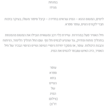
במנחת
מגידו
לימים, המטוס ההוא – המיג שראינו בחדירה – קיבל סיפור משלו, בעיקר בזכות
חברי לקורס הטיס, עופר ספרא.
חיל האוויר פעל במהירות. שיירת כלי רכב ומשאית הובילו את המטוס מהמנחת
בתהליך מתוח ומדויק, עד שהגיע לבסיס תל נוף. שם החל תהליך הלימוד, הניתוח
והבנת היכולות. עופר, אז מפקד יחידת ניסויי הטיסה וטייס הניסוי הבכיר של חיל
האוויר, היה האיש שנבחר להטיס את המיג.
עופר
ספרא
בתא
הטייס
של
המיג
(צילום:
דו"צ)