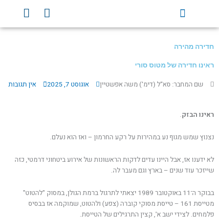
ילוג
Y
F
תוכן
o
a
u
c
t
e
חדירה מהירה
u
b
b
o
ראינו חדירה של מטוס סורי
e
o
שם המחבר: סא"ל (דימ') משה אפשטיין
אוגוסט 7, 2025
אין תגובות
k
ראינו הבזק
.
נצנוץ שמש מגוף נע במהירות על רקע החרמון – ואז הוא נעלם.
לא ידענו אז, אבל היינו עדים לדקות הראשונות של אירוע ביטחוני דרמטי, כזה
שייזכר עוד שנים – בארץ וגם מעבר לה.
בבוקר ה־11 באוקטובר 1989 יצאתי לתרגול ברמת הגולן, במסוק "להטוט"
מטייסת 161 – טייסת מסוקי קוברה (צפע) ולהטוט, שמוקמה אז בבסיס
פלמחים. לצידי ישב א', קצין התרגילים של הטייסת.