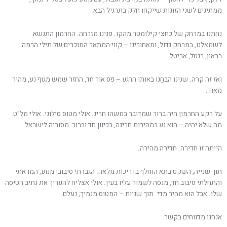
ממתינים לשני הזוגות שייקחו חלק בתרגיל הבא.
נחתנו במרחק של כחצי קילומטר מהקו. פנינו מזרחה. החרמון התנשא
לשמאלנו, במרחק גדול, ומאחורינו – קווי המתאר המוכרים של תילי הרמה:
בראון, בנטל, אביטל.
ואז זה קרה. שנינו הבחַנו באותו הרגע – פס אור חד, החזר שמש מגוף נע, מהיר
מאוד.
על רקע החרמון היה ברור שמדובר במשהו חריג. אולי מטוס סילוני. אולי מל"ט.
מה שלא יהיה – הוא נע במהירות חריגה, בכיוון חד וברור: מסוריה לישראל.
הייתה זו חדירה. חדירה מהירה.
תוך שנייה, השקט בתא הוחלף בדריכות מלאה. הגברתי סיבובי מנוע, המראתי
והתחלתי סיבוב חד, מנסה לשמור עליו בעין. אולי אצליח להעריך את נתיב הטיסה
שלו. אבל הוא מהיר מדי. תוך שניות – המטוס מנמיך, נעלם.
אנחנו מדווחים בקשר: