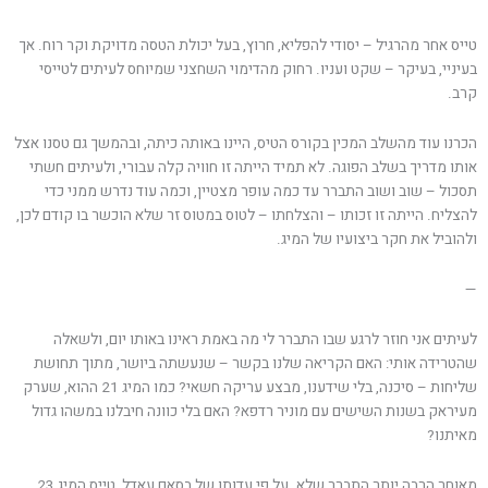
טייס אחר מהרגיל – יסודי להפליא, חרוץ, בעל יכולת הטסה מדויקת וקר רוח. אך
בעיניי, בעיקר – שקט ועניו. רחוק מהדימוי השחצני שמיוחס לעיתים לטייסי
קרב.
הכרנו עוד מהשלב המכין בקורס הטיס, היינו באותה כיתה, ובהמשך גם טסנו אצל
אותו מדריך בשלב הפוגה. לא תמיד הייתה זו חוויה קלה עבורי, ולעיתים חשתי
תסכול – שוב ושוב התברר עד כמה עופר מצטיין, וכמה עוד נדרש ממני כדי
להצליח. הייתה זו זכותו – והצלחתו – לטוס במטוס זר שלא הוכשר בו קודם לכן,
ולהוביל את חקר ביצועיו של המיג.
—
לעיתים אני חוזר לרגע שבו התברר לי מה באמת ראינו באותו יום, ולשאלה
שהטרידה אותי: האם הקריאה שלנו בקשר – שנעשתה ביושר, מתוך תחושת
שליחות – סיכנה, בלי שידענו, מבצע עריקה חשאי? כמו המיג 21 ההוא, שערק
מעיראק בשנות השישים עם מוניר רדפא? האם בלי כוונה חיבלנו במשהו גדול
מאיתנו?
מאוחר הרבה יותר התברר שלא. על פי עדותו של בסאם עאדל, טייס המיג 23,