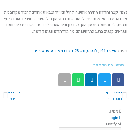
נצנוץ קצר וחדירה מהירה איפשרו לחיל האוויר וצבאות אחרים להכיר מקרוב את
איום המיג הרוסי. אותו ניתן לראות כיום במוזיאון חיל האוויר בחצרים. אותו נצנוץ
שחמק לרגע מעל החרמון הפך לזיכרון שאי אפשר לשכוח – תזכורת לאירועים
שנראים קטנים ברגע התרחשותם, אך מהדהדים שנים קדימה.
תגיות:
טייסת 161
,
להטוט
,
מיג 23
,
מנחת מגידו
,
עופר ספרא
שתפו את המאמר
קודם
הב
המאמר הקודם
המאמר הבא
ניווט כדרך חיים
סייפן 126
מנוי
Login
Notify of