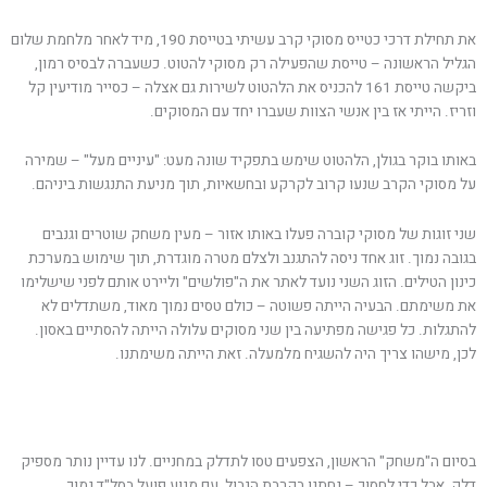
את תחילת דרכי כטייס מסוקי קרב עשיתי בטייסת 190, מיד לאחר מלחמת שלום
הגליל הראשונה – טייסת שהפעילה רק מסוקי להטוט. כשעברה לבסיס רמון,
ביקשה טייסת 161 להכניס את הלהטוט לשירות גם אצלה – כסייר מודיעין קל
וזריז. הייתי אז בין אנשי הצוות שעברו יחד עם המסוקים.
באותו בוקר בגולן, הלהטוט שימש בתפקיד שונה מעט: "עיניים מעל" – שמירה
על מסוקי הקרב שנעו קרוב לקרקע ובחשאיות, תוך מניעת התנגשות ביניהם.
שני זוגות של מסוקי קוברה פעלו באותו אזור – מעין משחק שוטרים וגנבים
בגובה נמוך. זוג אחד ניסה להתגנב ולצלם מטרה מוגדרת, תוך שימוש במערכת
כינון הטילים. הזוג השני נועד לאתר את ה"פולשים" וליירט אותם לפני שישלימו
את משימתם. הבעיה הייתה פשוטה – כולם טסים נמוך מאוד, משתדלים לא
להתגלות. כל פגישה מפתיעה בין שני מסוקים עלולה הייתה להסתיים באסון.
לכן, מישהו צריך היה להשגיח מלמעלה. זאת הייתה משימתנו.
בסיום ה"משחק" הראשון, הצפעים טסו לתדלק במחניים. לנו עדיין נותר מספיק
דלק, אבל כדי לחסוך – נחתנו בקרבת הגבול, עם מנוע פועל בסל"ד נמוך,