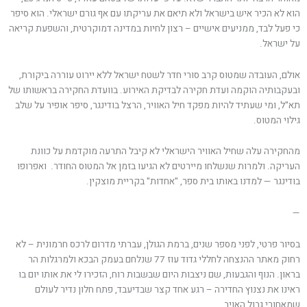
הוא לא הכיר איש בישראל ולא תיאם את עריקתו עם אף גורם ישראלי. הוא סיפר
כי פעל לבד, ממניעים אישיים – רצון לחיות במדינה דמוקרטית, והשפעת קריאה
על ישראל.
אולם, העובדה שמטוס קרב סורי חדר לשטח ישראל ללא יירוט עוררה ביקורת,
ובעקבותיה הוקמה ועדת חקירה לבדיקת האירוע. בוועדת החקירה בראשותו של
תא"ל, ומי שעתיד להיות מפקד חיל האוויר, הרצל בודינגר, סיפר אופיר על שלב
גילוי המטוס.
מהחקירה עלה שחיל האוויר הישראלי לא קיבל התרעה מוקדמת על כוונת
העריקה. ולמרות שנשלחו מיירטים לא הגיעו בזמן אל המטוס החודר. ואפרופו
בודינגר — למדנו באותו בית ספר, "אחדות" בקריית מוצקין.
—
בסיור פרטי, לפני מספר שנים, ברמת הגולן, עברתי מדרום לרכס חרמונית – לא
רחוק מאתר ההנצחה לחללי גדוד עוז 77 שנלחם בעמק הבכא ולמרגלות הר
בראון. הנוף והגבעות, שם ניצבות היום שבשבות רוח, הזכירו לי את אותו יום בו
ראינו את נצנוץ החדירה – רגע אחד קצר שבדיעבד, פתח חלון נדיר לעולם
שמאחורי גבול האויב.