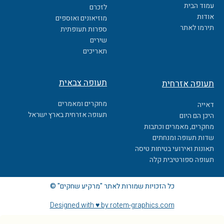
b
עמוד הבית
לזכרם
o
אודות
מוזיאונים ואוספים
o
תירמו לאתר
ספרות תעופתית
k
שירים
תאריכים
תעופה צבאית
תעופה אזרחית
מחקרים ומאמרים
דאייה
תעופה אזרחית בארץ ישראל
היכן הם היום
מחקרים, מאמרים וכתבות
שדות תעופה ומנחתים
תאונות ואירועי בטיחות טיסה
תעופה ספורטיבית קלה
כל הזכויות שמורות לאתר "מרקיע שחקים" ©
Designed with ♥ by rotem-graphics.com