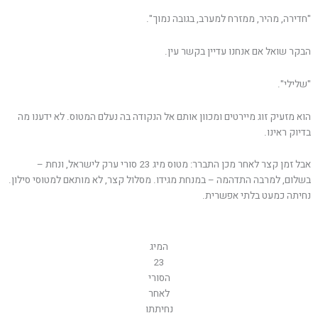
"חדירה, מהיר, ממזרח למערב, בגובה נמוך".
הבקר שואל אם אנחנו עדיין בקשר עין.
"שלילי".
הוא מזעיק זוג מיירטים ומכוון אותם אל הנקודה בה נעלם המטוס. לא ידענו מה
בדיוק ראינו.
אבל זמן קצר לאחר מכן התברר: מטוס מיג 23 סורי ערק לישראל, ונחת –
בשלום, למרבה התדהמה – במנחת מגידו. מסלול קצר, לא מותאם למטוסי סילון.
נחיתה כמעט בלתי אפשרית.
המיג
23
הסורי
לאחר
נחיתתו