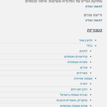
מחלקת הטייס של הפלמ"ח-משימות: איתור מנחתים
למאמר המלא
זריעת עננים
למאמר המלא
קטגוריות
חדש באתר
כללי
לזכרם
מוזיאונים ואוספים
ספרות תעופתית
שירים
תאריכים
תעופה אזרחית
דאייה
היכן הם היום
חברות תעופה בישראל
מחקרים, מאמרים וכתבות
שדות תעופה ומנחתים