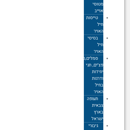
מטוסי
אוייב
טייסות
חיל
האויר
בסיסי
חיל
האויר
סמלים,סיכות,
פצ'ים, תגי
יחידות
ודרגות
בחיל
האויר
תעופה
צבאית
בארץ
ישראל
גיבורי