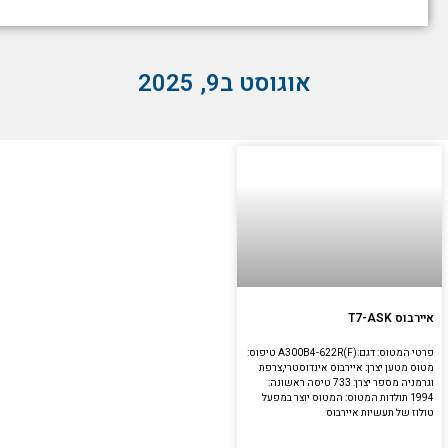
אוגוסט ב9, 2025
איירבוס T7-ASK
פרטי המטוס: דגם:A300B4-622R(F) טיפוס:
מטוס מטען יצרן: איירבוס אינדוסטרי,צרפת
וגרמניה מספר יצרן: 733 טיסה ראשונה:
1994 תולדות המטוס: המטוס יוצר במפעל
טולוז של תעשיות איירבוס