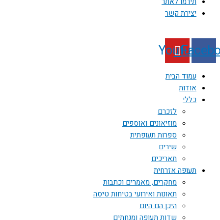
תירמו לאתר
יצירת קשר
Youtube
Faceb
עמוד הבית
אודות
כללי
לזכרם
מוזיאונים ואוספים
ספרות תעופתית
שירים
תאריכים
תעופה אזרחית
מחקרים, מאמרים וכתבות
תאונות ואירועי בטיחות טיסה
היכן הם היום
שדות תעופה ומנחתים