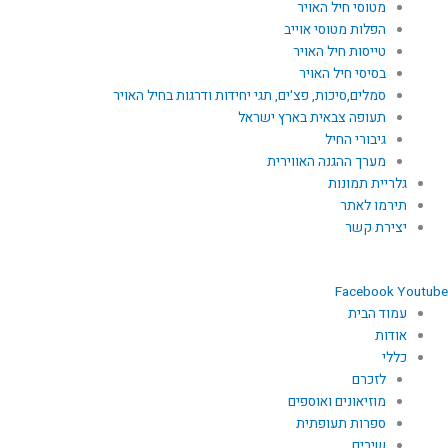
מטוסי חיל האויר
הפלות מטוסי אוייב
טייסות חיל האויר
בסיסי חיל האויר
סמלים,סיכות, פצ'ים, תגי יחידות ודרגות בחיל האויר
תעופה צבאית בארץ ישראל
גיבורי החיל
מערך ההגנה האווירית
גלריית תמונות
תירמו לאתר
יצירת קשר
Facebook
Youtube
עמוד הבית
אודות
כללי
לזכרם
מוזיאונים ואוספים
ספרות תעופתית
שירים