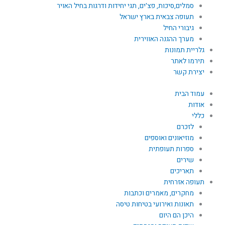
סמלים,סיכות, פצ'ים, תגי יחידות ודרגות בחיל האויר
תעופה צבאית בארץ ישראל
גיבורי החיל
מערך ההגנה האווירית
גלריית תמונות
תירמו לאתר
יצירת קשר
עמוד הבית
אודות
כללי
לזכרם
מוזיאונים ואוספים
ספרות תעופתית
שירים
תאריכים
תעופה אזרחית
מחקרים, מאמרים וכתבות
תאונות ואירועי בטיחות טיסה
היכן הם היום