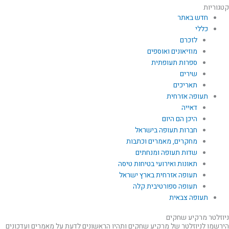
קטגוריות
חדש באתר
כללי
לזכרם
מוזיאונים ואוספים
ספרות תעופתית
שירים
תאריכים
תעופה אזרחית
דאייה
היכן הם היום
חברות תעופה בישראל
מחקרים, מאמרים וכתבות
שדות תעופה ומנחתים
תאונות ואירועי בטיחות טיסה
תעופה אזרחית בארץ ישראל
תעופה ספורטיבית קלה
תעופה צבאית
ניוזלטר מרקיע שחקים
הירשמו לניוזלטר של מרקיע שחקים ותהיו הראשונים לדעת על מאמרים ועדכונים