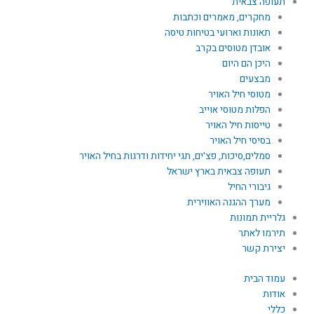
תעופה צבאית
מחקרים, מאמרים וכתבות
תאונות וארועי בטיחות טיסה
אובדן מטוסים בקרב
היכן הם היום
מבצעים
מטוסי חיל האויר
הפלות מטוסי אוייב
טייסות חיל האויר
בסיסי חיל האויר
סמלים,סיכות, פצ'ים, תגי יחידות ודרגות בחיל האויר
תעופה צבאית בארץ ישראל
גיבורי החיל
מערך ההגנה האווירית
גלריית תמונות
תירמו לאתר
יצירת קשר
עמוד הבית
אודות
כללי