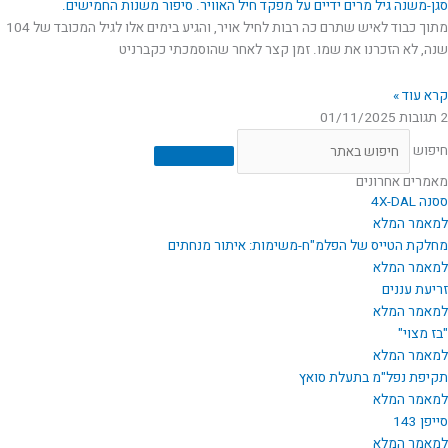
סגן-משנה גיל מרים ידיים על מפקד חיל האוויר. סיפור משנות החמישים.
מתוך כבוד לאיש שתרם כה רבות לחיל אויר, והגיע בימים אלו לגיל המכובד של 104
שנה, לא הזכרנו את שמו. זמן קצר לאחר שהוסמכתי כקברניט
קרא עוד »
2 תגובות
01/11/2025
חיפוש
מאמרים אחרונים
ססנה 4X-DAL
למאמר המלא
מחלקת הטייס של הפלמ"ח-משימות: איתור מנחתים
למאמר המלא
זריעת עננים
למאמר המלא
"בז מצוי"
למאמר המלא
תקיפת נפל"מ בתעלת סואץ
למאמר המלא
סייפן 143
למאמר המלא