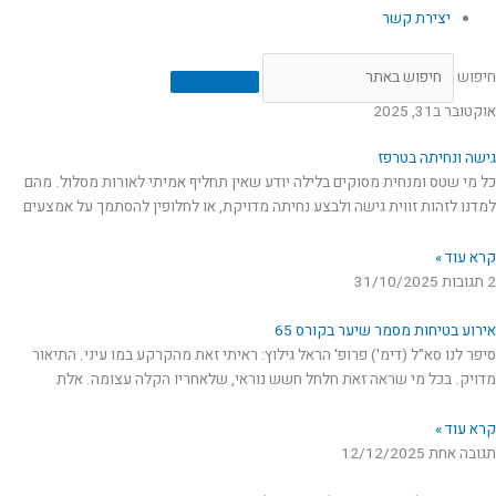
יצירת קשר
חיפוש
אוקטובר ב31, 2025
גישה ונחיתה בטרפז
כל מי שטס ומנחית מסוקים בלילה יודע שאין תחליף אמיתי לאורות מסלול. מהם
למדנו לזהות זווית גישה ולבצע נחיתה מדויקת, או לחלופין להסתמך על אמצעים
קרא עוד »
2 תגובות
31/10/2025
אירוע בטיחות מסמר שיער בקורס 65
סיפר לנו סא"ל (דימ') פרופ' הראל גילוץ: ראיתי זאת מהקרקע במו עיני. התיאור
מדויק. בכל מי שראה זאת חלחל חשש נוראי, שלאחריו הקלה עצומה. אלת
קרא עוד »
תגובה אחת
12/12/2025