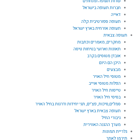
שדות תעופה ומנחתים
חברות תעופה בישראל
דאייה
תעופה ספורטיבית קלה
תעופה אזרחית בארץ ישראל
תעופה צבאית
מחקרים, מאמרים וכתבות
תאונות וארועי בטיחות טיסה
אובדן מטוסים בקרב
היכן הם היום
מבצעים
מטוסי חיל האויר
הפלות מטוסי אוייב
טייסות חיל האויר
בסיסי חיל האויר
סמלים,סיכות, פצ'ים, תגי יחידות ודרגות בחיל האויר
תעופה צבאית בארץ ישראל
גיבורי החיל
מערך ההגנה האווירית
גלריית תמונות
תירמו לאתר