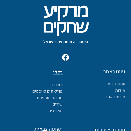
F
a
c
ניווט באתר
כללי
e
b
עמוד הבית
לזכרם
o
אודות
מוזיאונים ואוספים
o
תירמו לאתר
ספרות תעופתית
k
שירים
תאריכים
תעופה צבאית
תעופה אזרחית