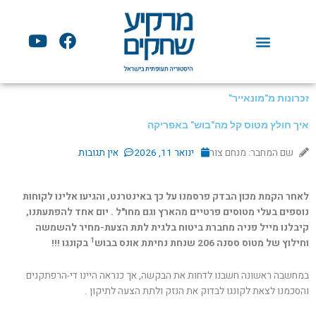
ילוג
תוכן
Y
F
o
a
u
c
t
e
u
b
זכרונות מ"מונאייר"
b
o
איך חולץ מטוס קל מה"בוש" באפריקה
e
o
k
שם המחבר: מנחם צור
ינואר 11, 2026
אין תגובות
לאחר הקמת מכון הבדק פרסמנו על כך באינטרנט, והגיעו אלינו לקוחות
נוספים בעלי מטוסים פרטיים מהארץ וגם מחו"ל . יום אחד להפתעתנו,
קיבלנו מייל פניה מחברת ביטוח בלגית לתת הצעת-מחיר להשמשה
1
וחילוץ של מטוס ססנה 206 שנחת נחיתת אונס בבוש
בקונגו !!!
במחשבה ראשונה חשבנו לדחות את הבקשה, אך כנראה היינו די-הרפתקנים
והסכמנו לצאת לקונגו לבדוק את הנזק ולתת הצעה לתיקון .