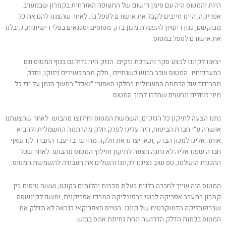
היות והמטוס היה עם סימן רישום של התעופה האזרחית בקמרון שבמערב
אפריקה, היינו חייבים לקבל את אישורם לטפל בו. לאחר שהצגנו להם את כל
מבוקשם, כגון רישיון להפעלת מכון בדק-מטוסים וטכנאים בעלי רישיונות, קיבלנו
את אישורם לטפל במטוס.
יצאנו לקונגו לבצע סקר והערכת נזקים. הנזק היה גדול גם בגוף המטוס וגם
במערכותיו. המטוס שכב בבוש כשנתיים , חלק מהמכשירים ניזוקו, וחלק
מהבידוד של הרתמה החשמלית בחלקו האחורי "נאכל" במשך הזמן על ידי כל
מיני זוחלים ונחשים שחדרו לתוך המטוס.
נתנו הצעה לתיקון כל הנזקים, השמשת המטוס וחילוצו מהבוש. לאחר שהצעתנו
אושרה ע"י חברת הביטוח, היה עלינו לפרק חלק מהרתמה החשמלית ולהביא
אותה אלינו למכון הבדק ,וכאן יצרנו את חלקה מחדש. בדיעבד התברר לנו שאף
חברה שפנו אליה לא נתנה הצעה לתיקון וחילוץ המטוס מהבוש. לאחר שכל
ההכנות הושלמו, טס שוב נציגנו לקונגו והשלים את העבודה להשמשת המטוס.
המטוס היה שייך לחברה בלגית בעלת מכרות יהלומים בקונגו, ועשה טיסות בין
קמרון במערב אפריקה לבנגי ברפובליקה המרכז אפריקנית, ומשם לקינשסה
שברפובליקה הדמוקרטית של קונגו .הטייס האפריקאי כנראה לא תדלק את
המטוס בכמות הדלק הדרושה ונחת נחיתת אונס בבוש.