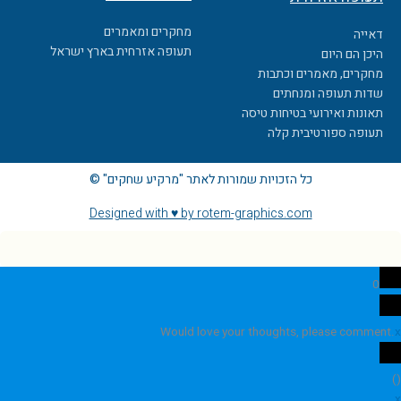
מחקרים ומאמרים
דאייה
תעופה אזרחית בארץ ישראל
היכן הם היום
מחקרים, מאמרים וכתבות
שדות תעופה ומנחתים
תאונות ואירועי בטיחות טיסה
תעופה ספורטיבית קלה
כל הזכויות שמורות לאתר "מרקיע שחקים" ©
Designed with ♥ by rotem-graphics.com
0
Would love your thoughts, please comment.
x
)
(
x