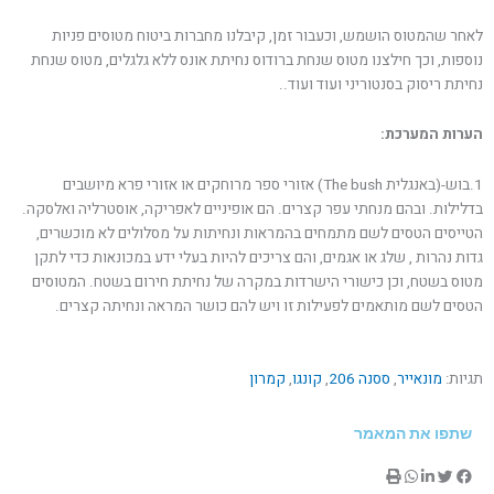
לאחר שהמטוס הושמש, וכעבור זמן, קיבלנו מחברות ביטוח מטוסים פניות
נוספות, וכך חילצנו מטוס שנחת ברודוס נחיתת אונס ללא גלגלים, מטוס שנחת
נחיתת ריסוק בסנטוריני ועוד ועוד..
הערות המערכת:
1.בוש-(באנגלית The bush) אזורי ספר מרוחקים או אזורי פרא מיושבים
בדלילות. ובהם מנחתי עפר קצרים. הם אופיניים לאפריקה, אוסטרליה ואלסקה.
הטייסים הטסים לשם מתמחים בהמראות ונחיתות על מסלולים לא מוכשרים,
גדות נהרות , שלג או אגמים, והם צריכים להיות בעלי ידע במכונאות כדי לתקן
מטוס בשטח, וכן כישורי הישרדות במקרה של נחיתת חירום בשטח. המטוסים
הטסים לשם מותאמים לפעילות זו ויש להם כושר המראה ונחיתה קצרים.
תגיות:
מונאייר
,
ססנה 206
,
קונגו
,
קמרון
שתפו את המאמר